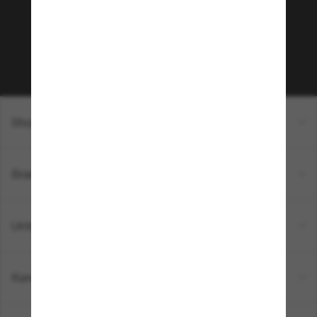
auf deinen nächsten Einkauf? Abonniere unseren
Newsletter *Es gelten unsere AGB
Subscribe!
Shopping online
Brands
Unternehmen
Kundenservice