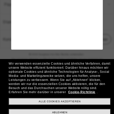
Payment Methods
Standort:
Deutschland
Kundenservice
Chat starten
© 2026 Sunglass Hut Alle Rechte vorbehalten.
Die auf dieser Website veröffentlichten Fotos und Bilder dienen lediglich der
Wir verwenden essenzielle Cookies und ähnliche Verfahren, damit
Veranschaulichung.
unsere Website effizient funktioniert.
Darüber hinaus möchten wir
optionale Cookies und ähnliche Technologien für Analyse-, Social
|
|
Cookie-Richtlinie
Datenschutzbestimmungen
Media- und Marketingzwecke setzen, die uns helfen, unsere
Leistungen zu verbessern.
Wenn Sie auf „Ablehnen“ klicken,
werden wir nur die essenziellen Cookies aktivieren, die für den
|
|
Besuch und das Durchsuchen unserer Website nötig sind.
Geschäftsbedingungen
AdChoices
Erfahren Sie mehr darüber in unserer
Cookie-Richtlinie
.
Do Not Sell My Personal Information
ALLE COOKIES AKZEPTIEREN
ABLEHNEN