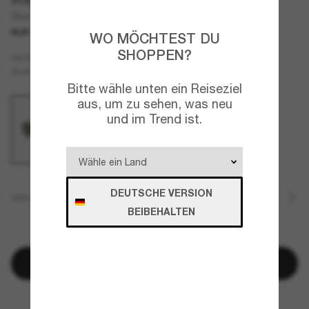
Shooter
NUR ONLINE
WO MÖCHTEST DU
SHOPPEN?
Gold
GESTELL
Grün
GLÄSER
Bitte wähle unten ein Reiseziel
aus, um zu sehen, was neu
und im Trend ist.
DEUTSCHE VERSION
GRÖSSE
BEIBEHALTEN
DIESES PRODUKT IST AUSVERKAUFT
Per E-Mail benachrichtigen