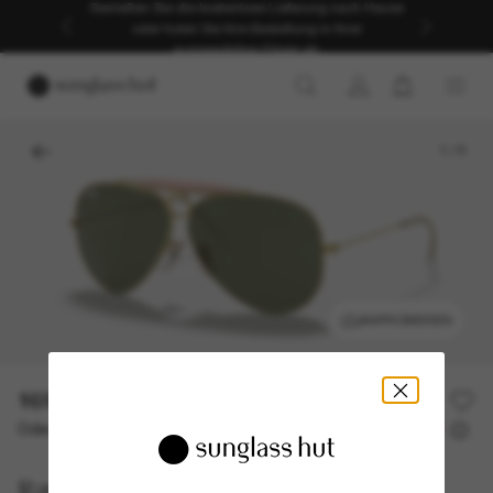
Genießen Sie die kostenlose Lieferung nach Hause
oder holen Sie Ihre Bestellung in Ihrer
ausgewählten Filiale ab.
1
/
5
ANPROBIEREN
169,00€
Oder 3 Raten ab
0% effektiver Jahreszins mit
56,33 €
Ray-Ban