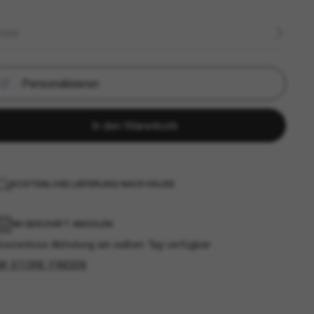
ÖSSE
Personalisieren
In den Warenkorb
KOSTENLOSE LIEFERUNG NACH HAUSE
IM GESCHÄFT ABHOLEN
Kostenlose Abholung am selben Tag verfügbar
IM STORE FINDEN