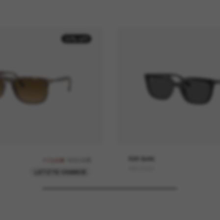
30% off
162,00€
RAY-BAN
113,40€
RB4439D
LETZTE CHANCE