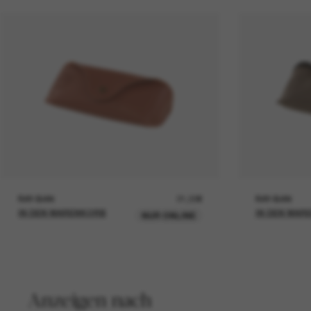
RAY-BAN
21,00€
RAY-BAN
IN DEN WARENKORB
IN DEN WAR
NUR ONLINE
Anzeigen nach