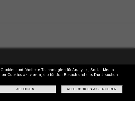
i!
 Cookies und ähnliche Technologien für Analyse-, Social Media-
llen Cookies aktivieren, die für den Besuch und das Durchsuchen
f? Abonniere unseren Newsletter *Es gelten unsere AGB
ABLEHNEN
ALLE COOKIES AKZEPTIEREN