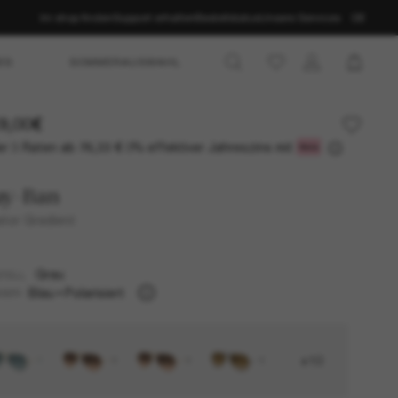
Im shop finden
Support erhalten
Bestellstatus
Unsere Services
DE
ES
SOMMERAUSWAHL
9,00€
r 3 Raten ab
0% effektiver Jahreszins mit
76,33 €
ay-Ban
ator Gradient
Grau
TELL
Blau
Polarisiert
SER
+10