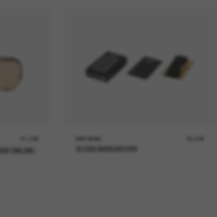
21,00€
RAY-BAN
26,00€
IN DEN WARENKORB
UR ONLINE