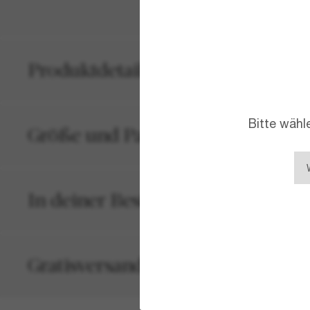
Produktdetails
Bitte wähl
Größe und Passform
In deiner Bestellung inbegriffen
Gratisversand und -Retouren