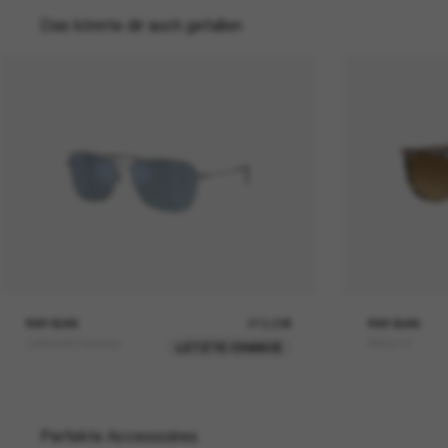
Das könnte dir auch gefallen
RAY-BAN
210,00€
RAY-BAN
CARAVAN Reverse
RB2216
LETZTE CHANCE
Perfekte Accessoires