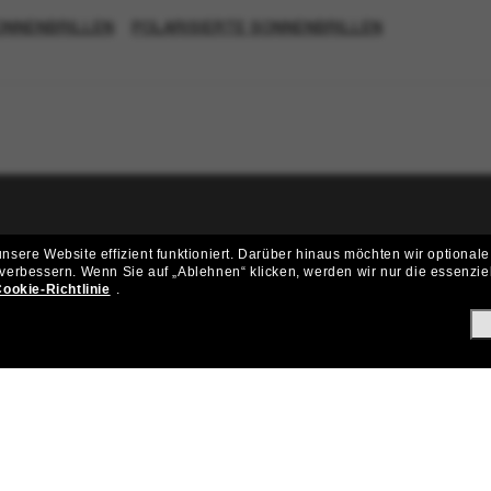
ONNENBRILLEN
POLARISIERTE SONNENBRILLEN
ritt der Sunglass Hut-Community be
sere Website effizient funktioniert.
Darüber hinaus möchten wir optionale
 verbessern.
Wenn Sie auf „Ablehnen“ klicken, werden wir nur die essenzie
ungen und Angeboten wie € 10 Rabatt* auf deinen nächsten Einkau
ookie-Richtlinie
.
Subscribe!