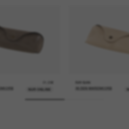
21,00€
RAY-BAN
ENKORB
IN DEN WARENKORB
NUR ONLINE
N