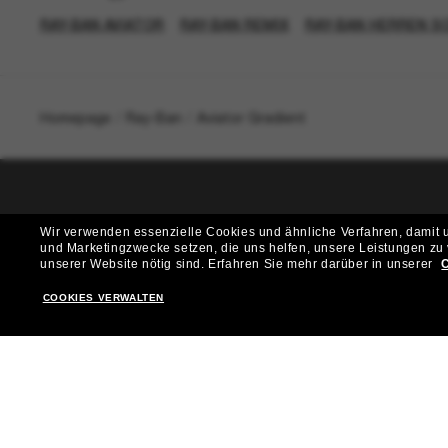
RAY-BAN AVIATOR
RAY-BAN REMIX
RAY-BAN HERREN S
Homepage
/
Ray-Ban
/
Aviator Gradient
T
Wir verwenden essenzielle Cookies und ähnliche Verfahren, damit un
und Marketingzwecke setzen, die uns helfen, unsere Leistungen zu
Möchtest du Zugang zu VIP-Events, exklusiven Empfehl
unserer Website nötig sind.
Erfahren Sie mehr darüber in unserer
C
COOKIES VERWALTEN