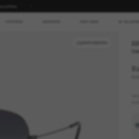
T SHOPPEN
HERREN
MARKEN
RAY-BAN
AI GLASS
22
ANPROBIEREN
Ode
R
Avi
GES
GLÄ