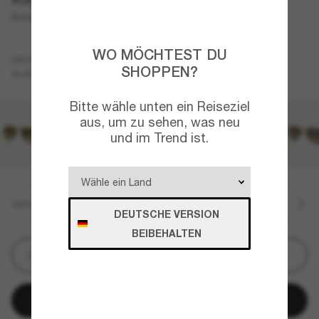
Aviator Gradient
WO MÖCHTEST DU
Gold
GESTELL
SHOPPEN?
Klassisch
GLÄSER
Bitte wähle unten ein Reiseziel
aus, um zu sehen, was neu
und im Trend ist.
GRÖSSE
DEUTSCHE VERSION
BEIBEHALTEN
Personalisieren
In den Warenkorb