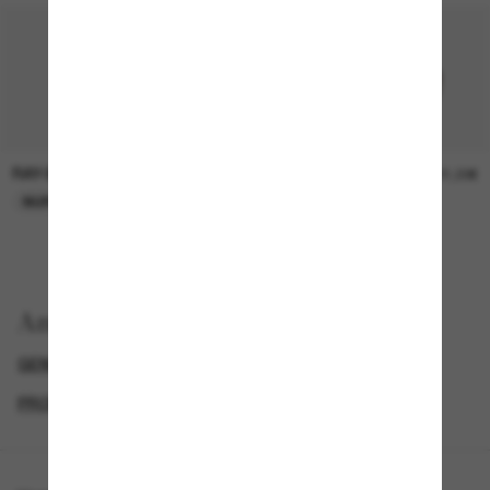
RAY-BAN
RAY-BAN
21,00€
21,00€
NUR ONLINE
NUR ONLINE
Anzeigen nach
GENDER
BLACK FRIDAY WEEK - BIS ZU -50%
PROMOTIONS NL
SPECIALDEALS