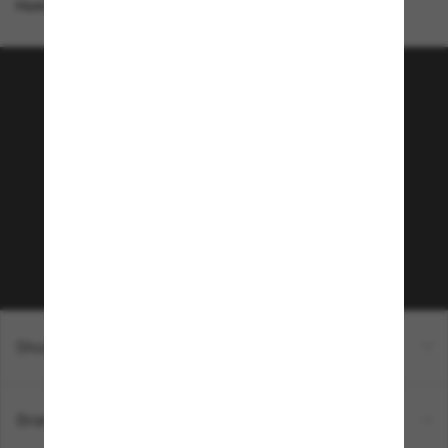
Homepage
/
Ray-Ban
/
Clubmaster Marble
Tritt der Sunglass Hut-
Community bei!
Möchtest du Zugang zu VIP-Events, exklusiven
Empfehlungen und Angeboten wie € 10 Rabatt*
auf deinen nächsten Einkauf? Abonniere unseren
Newsletter *Es gelten unsere AGB
Subscribe!
Shopping online
Brands