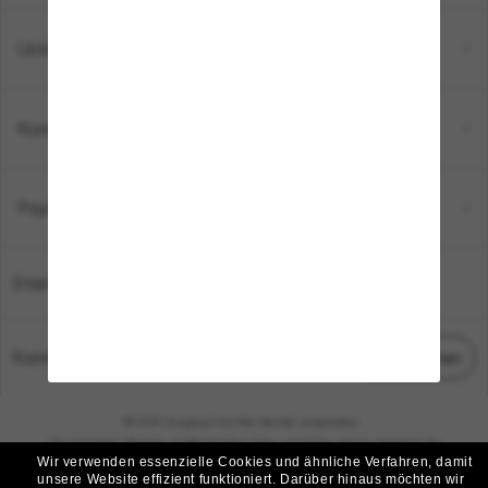
Unternehmen
Kundenservice
Payment Methods
Standort:
Deutschland
Kundenservice
Chat starten
© 2026 Sunglass Hut Alle Rechte vorbehalten.
Die auf dieser Website veröffentlichten Fotos und Bilder dienen lediglich der
Wir verwenden essenzielle Cookies und ähnliche Verfahren, damit
Veranschaulichung.
unsere Website effizient funktioniert.
Darüber hinaus möchten wir