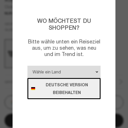
Clubmaster Marble
NUR ONLINE
WO MÖCHTEST DU
Schwarz
GESTELL
SHOPPEN?
Grau
GLÄSER
Bitte wähle unten ein Reiseziel
aus, um zu sehen, was neu
und im Trend ist.
GRÖSSE
DEUTSCHE VERSION
BEIBEHALTEN
Personalisieren
In den Warenkorb