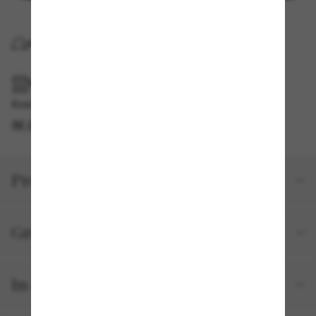
KOSTENLOSE LIEFERUNG NACH HAUSE
IM GESCHÄFT ABHOLEN
Kostenlose Abholung verfügbar
IM STORE FINDEN
Produktdetails
Größe und Passform
In deiner Bestellung inbegriffen