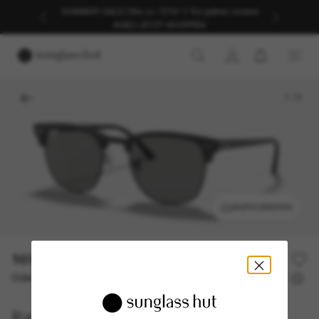
SOMMER-SALE | Bis zu -50%* | *Es gelten unsere
AGB | JETZT SHOPPEN
1
/
5
ANPROBIEREN
169,00€
Oder 3 Raten ab
0% effektiver Jahreszins mit
56,33 €
Ray-Ban