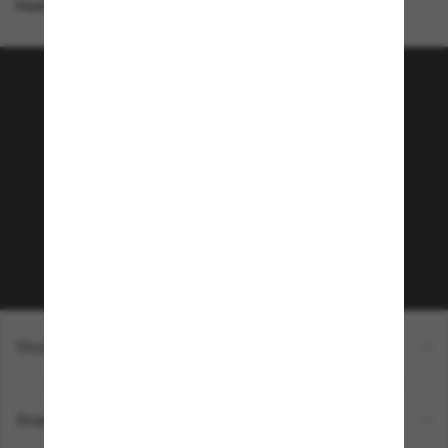
Homepage
/
Ray-Ban
/
Mega Balorama
Tritt der Sunglass Hut-
Community bei!
Möchtest du Zugang zu VIP-Events, exklusiven
Empfehlungen und Angeboten wie € 10 Rabatt*
auf deinen nächsten Einkauf? Abonniere unseren
Newsletter *Es gelten unsere AGB
Subscribe!
Shopping online
Brands