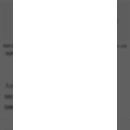
RAY-BAN
RAY-BAN
21,00€
21,00€
NUR ONLINE
NUR ONLINE
Anzeigen nach
RAY-BAN SONNENBRILLEN
GENDER
IM TREND
DAMEN SONNENBRILLEN