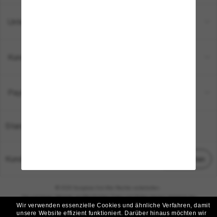
Unternehmen
Kundenservice
Payment Methods
Standort:
Deutschland
Kundenservice
Chat starten
© 2026 Sunglass Hut Alle Rechte vorbehalten.
Die auf dieser Website veröffentlichten Fotos und Bilder dienen lediglich der
Wir verwenden essenzielle Cookies und ähnliche Verfahren, damit
Veranschaulichung.
unsere Website effizient funktioniert.
Darüber hinaus möchten wir