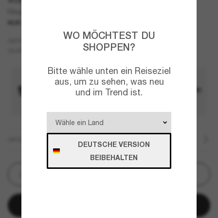
Mega Balorama
NUR ONLINE
WO MÖCHTEST DU
Tortoise
GESTELL
SHOPPEN?
Schwarz
Polarisiert
GLÄSER
Bitte wähle unten ein Reiseziel
aus, um zu sehen, was neu
und im Trend ist.
GRÖSSE
DEUTSCHE VERSION
BEIBEHALTEN
Personalisieren
In den Warenkorb