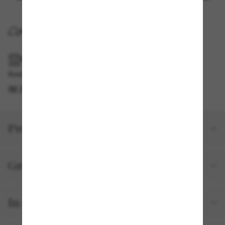
KOSTENLOSE LIEFERUNG NACH HAUSE
IM GESCHÄFT ABHOLEN
Kostenlose Abholung verfügbar
IM STORE FINDEN
Produktdetails
Größe und Passform
In deiner Bestellung inbegriffen