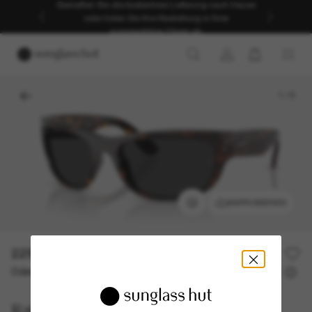
Genießen Sie die kostenlose Lieferung nach Hause
oder holen Sie Ihre Bestellung in Ihrer
ausgewählten Filiale ab.
1
/
5
ANPROBIEREN
229,00€
Oder 3 Raten ab
0% effektiver Jahreszins mit
76,33 €
Ray-Ban