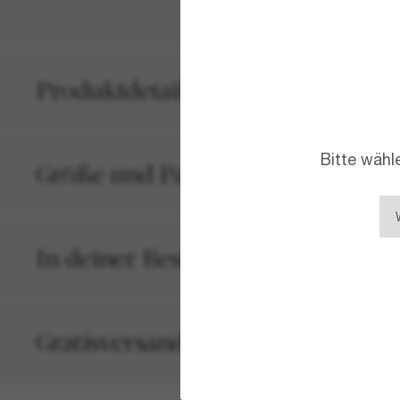
Produktdetails
Bitte wähl
Größe und Passform
In deiner Bestellung inbegriffen
Gratisversand und -Retouren