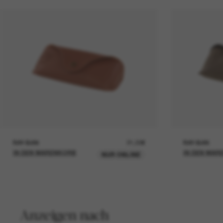
RAY-BAN
21,00€
RAY-BAN
IN DEN WARENKORB
IN DEN WAR
NUR ONLINE
Anzeigen nach