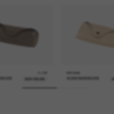
21,00€
RAY-BAN
ENKORB
IN DEN WARENKORB
NUR ONLINE
N