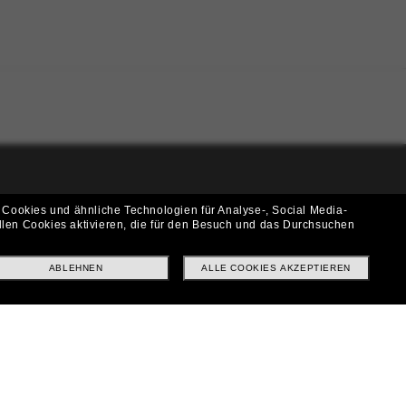
i!
 Cookies und ähnliche Technologien für Analyse-, Social Media-
llen Cookies aktivieren, die für den Besuch und das Durchsuchen
f? Abonniere unseren Newsletter *Es gelten unsere AGB
ABLEHNEN
ALLE COOKIES AKZEPTIEREN