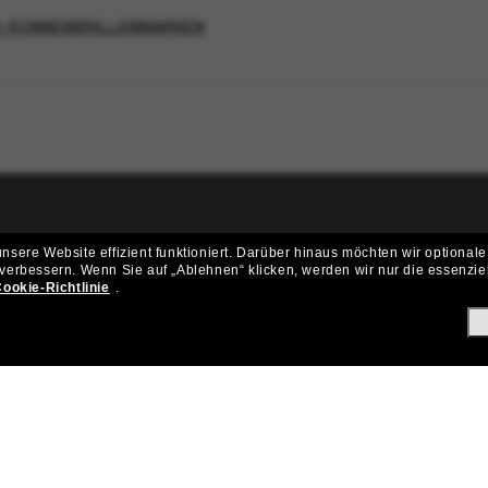
R-SONNENBRILLENMARKEN
ritt der Sunglass Hut-Community be
sere Website effizient funktioniert.
Darüber hinaus möchten wir optionale
 verbessern.
Wenn Sie auf „Ablehnen“ klicken, werden wir nur die essenzie
ungen und Angeboten wie € 10 Rabatt* auf deinen nächsten Einkau
ookie-Richtlinie
.
Subscribe!