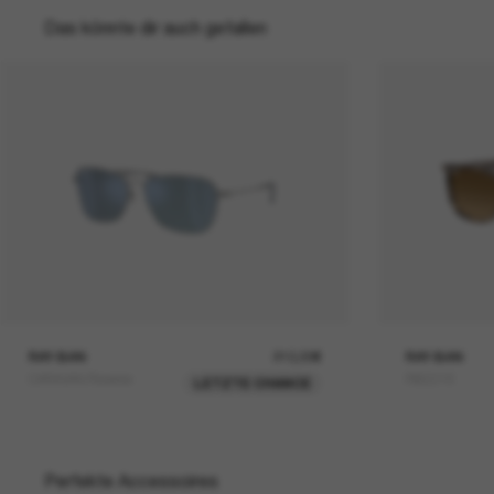
Das könnte dir auch gefallen
RAY-BAN
210,00€
RAY-BAN
CARAVAN Reverse
RB2216
LETZTE CHANCE
Perfekte Accessoires