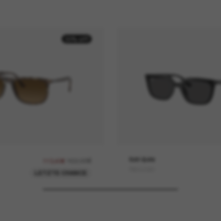
30% off
162,00€
RAY-BAN
113,40€
RB4439D
LETZTE CHANCE