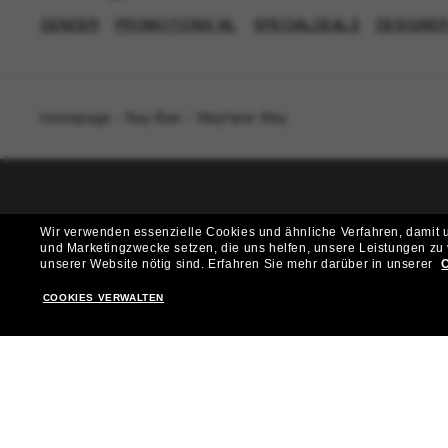
GENDER
PROMOTIONS NL
SPECIALDEALS
DESIGNE
Homepage
/
Ray-Ban
/
Wayfarer Way
T
Wir verwenden essenzielle Cookies und ähnliche Verfahren, damit un
und Marketingzwecke setzen, die uns helfen, unsere Leistungen zu
Möchtest du Zugang zu VIP-Events, exklusiven Empfehl
unserer Website nötig sind.
Erfahren Sie mehr darüber in unserer
C
COOKIES VERWALTEN