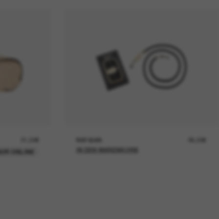
21,00€
RAY-BAN
26,00€
IN DEN WARENKORB
UR ONLINE