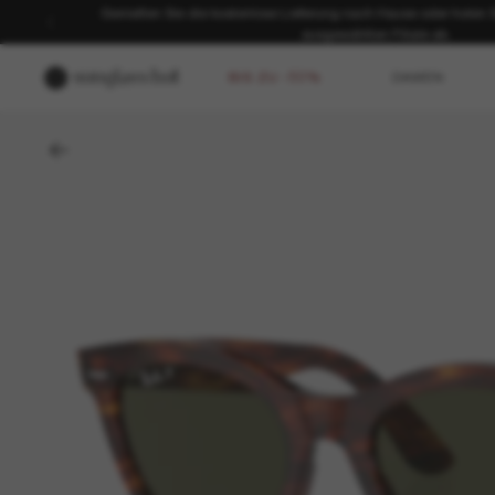
Genießen Sie die kostenlose Lieferung nach Hause oder holen Sie
ausgewählten Filiale ab.
BIS ZU -50%
DAMEN