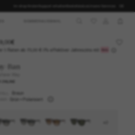
Im shop finden
Support erhalten
Bestellstatus
Unsere Services
DE
ES
SOMMERAUSWAHL
9,00€
r 3 Raten ab
0% effektiver Jahreszins mit
73,00 €
ay-Ban
farer Way
 ONLINE
Braun
TELL
Grün
Polarisiert
SER
+2