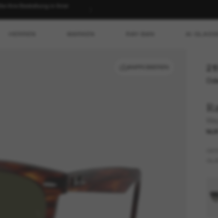
 Ihre Bestellung in Ihrer
HERREN
MARKEN
RAY-BAN
AI GLASS
21
ANPROBIEREN
Ode
R
Way
NUR
GES
GLÄ