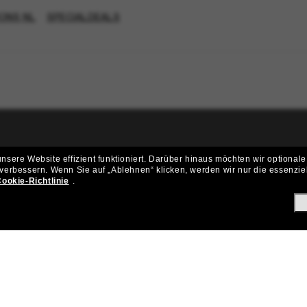
ONS NL
SPECIALDEALS
ritt der Sunglass Hut-Community be
sere Website effizient funktioniert.
Darüber hinaus möchten wir optionale
 verbessern.
Wenn Sie auf „Ablehnen“ klicken, werden wir nur die essenzie
ungen und Angeboten wie € 10 Rabatt* auf deinen nächsten Einkau
ookie-Richtlinie
.
Subscribe!