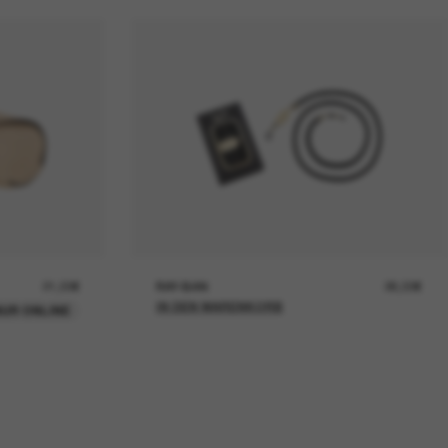
21,00€
RAY-BAN
26,00€
IN DEN WARENKORB
UR ONLINE