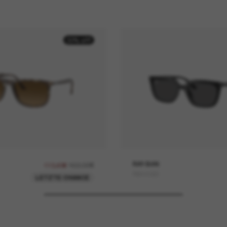
30% off
162,00€
RAY-BAN
113,40€
RB4439D
LETZTE CHANCE