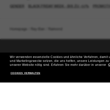
GENDER
BLACK FRIDAY WEEK - BIS ZU -50%
PROMOTI
Homepage
/
Ray-Ban
/
Raimond
T
Wir verwenden essenzielle Cookies und ähnliche Verfahren, damit un
und Marketingzwecke setzen, die uns helfen, unsere Leistungen zu
Möchtest du Zugang zu VIP-Events, exklusiven Empfehl
unserer Website nötig sind.
Erfahren Sie mehr darüber in unserer
C
COOKIES VERWALTEN