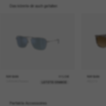
Das könnte dir auch gefallen
RAY-BAN
210,00€
RAY-BAN
CARAVAN Reverse
RB2216
LETZTE CHANCE
Perfekte Accessoires