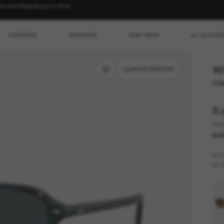
 Ihre Bestellung in Ihrer
HERREN
MARKEN
RAY-BAN
AI GLASS
16
ANPROBIEREN
Ode
R
Ra
NUR
GES
GLÄ