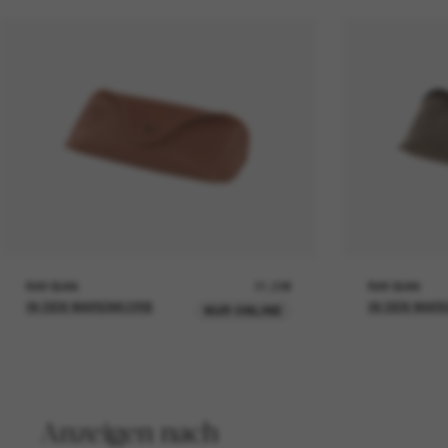
RAY-BAN
21,00€
RAY-BAN
IN DEN WARENKORB
IN DEN WAR
NUR ONLINE
Anzeigen nach