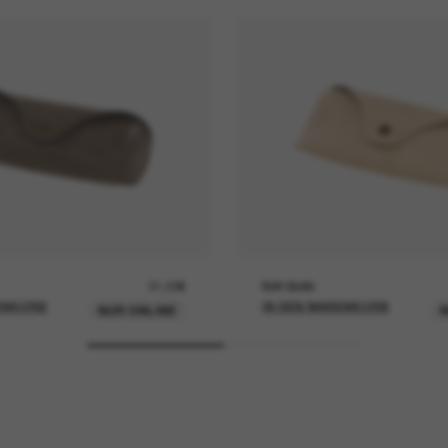
21,00€
RAY-BAN
ENKORB
IN DEN WARENKORB
NUR ONLINE
N