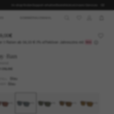
Im shop finden
Support erhalten
Bestellstatus
Unsere Services
DE
ES
SOMMERAUSWAHL
9,00€
r 3 Raten ab
0% effektiver Jahreszins mit
56,33 €
ay-Ban
imond
 ONLINE
Blau
TELL
Blau
SER