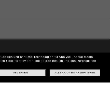
i!
 Cookies und ähnliche Technologien für Analyse-, Social Media-
llen Cookies aktivieren, die für den Besuch und das Durchsuchen
f? Abonniere unseren Newsletter *Es gelten unsere AGB
ABLEHNEN
ALLE COOKIES AKZEPTIEREN