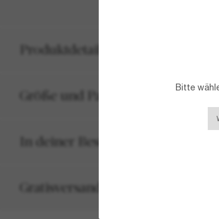
Produktdetails
Bitte wähl
Größe und Passform
In deiner Bestellung inbegriffen
Gratisversand und -Retouren