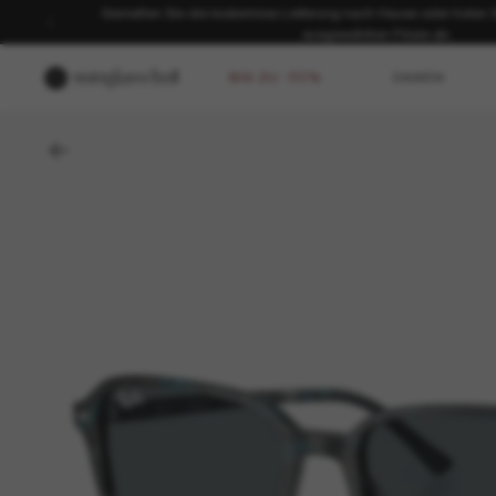
Genießen Sie die kostenlose Lieferung nach Hause oder holen Sie
ausgewählten Filiale ab.
BIS ZU -50%
DAMEN