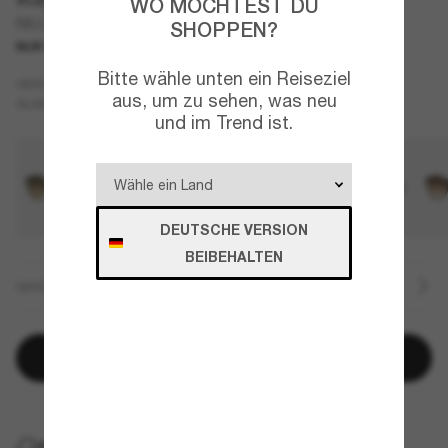
WO MÖCHTEST DU
RB2230
SHOPPEN?
NUR ONLINE
Bitte wähle unten ein Reiseziel
Schwarz
GESTELL
aus, um zu sehen, was neu
Grün
GLÄSER
und im Trend ist.
DEUTSCHE VERSION
BEIBEHALTEN
GRÖSSE
In den Warenkorb
KOSTENLOSE LIEFERUNG NACH HAUSE