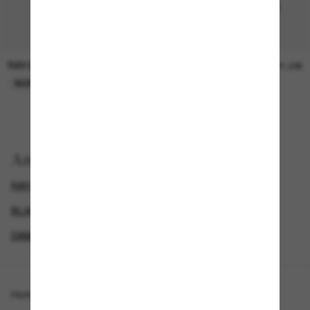
RAY-BAN
RAY-BAN
21,00€
21,00€
NUR ONLINE
NUR ONLINE
Anzeigen nach
RAY-BAN SONNENBRILLEN
BLACK FRIDAY WEEK - BIS ZU -50%
GENDER
DAMEN SONNENBRILLEN
Homepage
/
Ray-Ban
/
RB2230