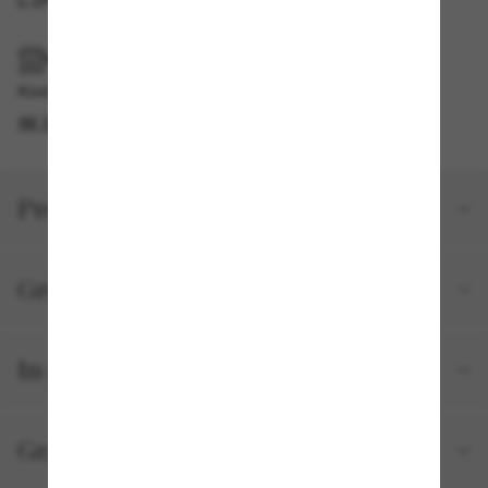
IM GESCHÄFT ABHOLEN
Kostenlose Abholung verfügbar
IM STORE FINDEN
Produktdetails
Größe und Passform
In deiner Bestellung inbegriffen
Gratisversand und -Retouren