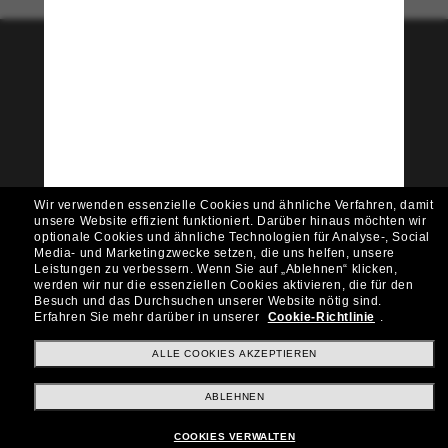
Tritt der Sunglass Hut-
Community bei!
Möchtest du Zugang zu VIP-Events, exklusiven
Empfehlungen und Angeboten wie € 10 Rabatt*
auf deinen nächsten Einkauf? Abonniere unseren
Newsletter *Es gelten unsere AGB
Wir verwenden essenzielle Cookies und ähnliche Verfahren, damit
Subscribe!
unsere Website effizient funktioniert.
Darüber hinaus möchten wir
optionale Cookies und ähnliche Technologien für Analyse-, Social
Media- und Marketingzwecke setzen, die uns helfen, unsere
Leistungen zu verbessern.
Wenn Sie auf „Ablehnen“ klicken,
werden wir nur die essenziellen Cookies aktivieren, die für den
Besuch und das Durchsuchen unserer Website nötig sind.
Shopping online
Erfahren Sie mehr darüber in unserer
Cookie-Richtlinie
.
ALLE COOKIES AKZEPTIEREN
Brands
ABLEHNEN
COOKIES VERWALTEN