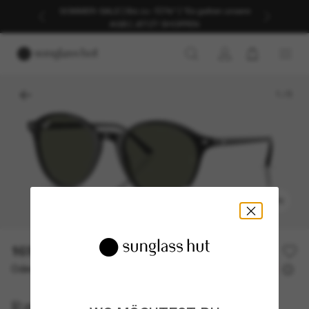
SOMMER-SALE | Bis zu -50%* | *Es gelten unsere
AGB | JETZT SHOPPEN
1
/
5
ANPROBIEREN
169,00€
Oder 3 Raten ab
0% effektiver Jahreszins mit
56,33 €
Ray-Ban