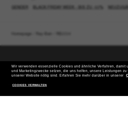
GENDER
BLACK FRIDAY WEEK - BIS ZU -50%
NEUZUGÄ
Homepage
/
Ray-Ban
/
RB2224
T
Wir verwenden essenzielle Cookies und ähnliche Verfahren, damit un
und Marketingzwecke setzen, die uns helfen, unsere Leistungen zu
Möchtest du Zugang zu VIP-Events, exklusiven Empfehl
unserer Website nötig sind.
Erfahren Sie mehr darüber in unserer
C
COOKIES VERWALTEN