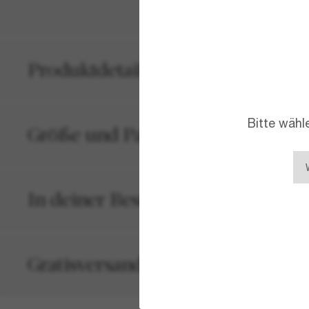
Produktdetails
Bitte wähl
Größe und Passform
In deiner Bestellung inbegriffen
Gratisversand und -Retouren