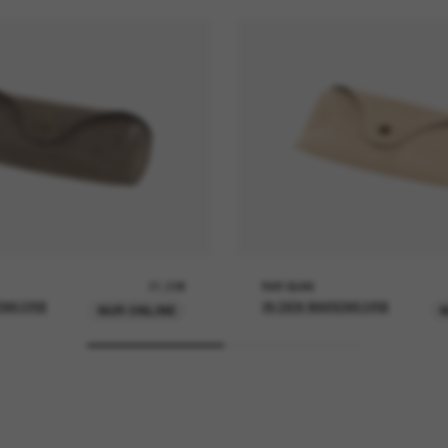
21,00€
RAY-BAN
ENKORB
IN DEN WARENKORB
NUR ONLINE
N