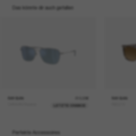
Das könnte dir auch gefallen
RAY-BAN
210,00€
RAY-BAN
CARAVAN Reverse
RB2216
LETZTE CHANCE
Perfekte Accessoires