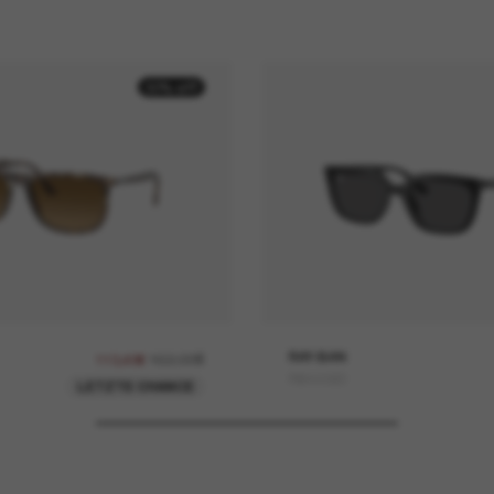
30% off
162,00€
RAY-BAN
113,40€
RB4439D
LETZTE CHANCE