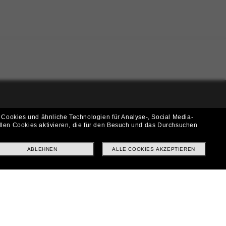
i!
 Cookies und ähnliche Technologien für Analyse-, Social Media-
llen Cookies aktivieren, die für den Besuch und das Durchsuchen
f? Abonniere unseren Newsletter *Es gelten unsere AGB
ABLEHNEN
ALLE COOKIES AKZEPTIEREN