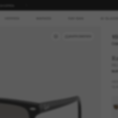
T SHOPPEN
HERREN
MARKEN
RAY-BAN
AI GLASS
15
ANPROBIEREN
Ode
R
RB
NUR
GES
GLÄ