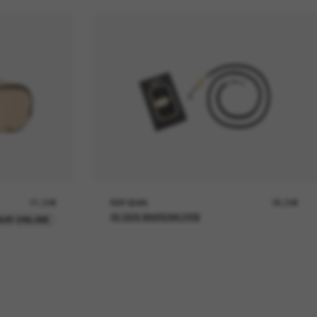
21,00€
RAY-BAN
26,00€
IN DEN WARENKORB
UR ONLINE