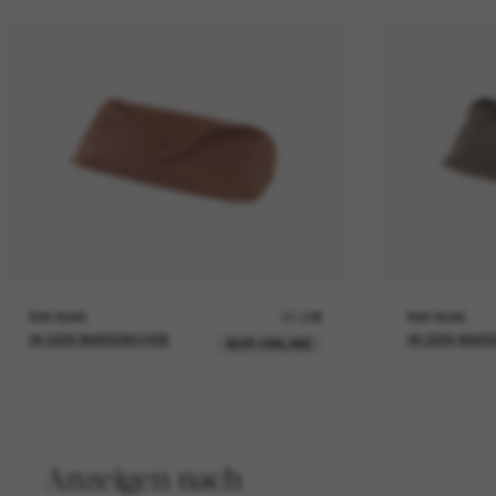
RAY-BAN
21,00€
RAY-BAN
IN DEN WARENKORB
IN DEN WAR
NUR ONLINE
Anzeigen nach