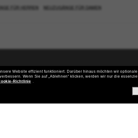
NGE FÜR HERREN
NEUZUGÄNGE FÜR DAMEN
ritt der Sunglass Hut-Community be
sere Website effizient funktioniert.
Darüber hinaus möchten wir optionale
 verbessern.
Wenn Sie auf „Ablehnen“ klicken, werden wir nur die essenzie
ungen und Angeboten wie € 10 Rabatt* auf deinen nächsten Einkau
ookie-Richtlinie
.
Subscribe!