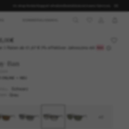
Im shop finden
Support erhalten
Bestellstatus
Unsere Services
DE
ES
SOMMERAUSWAHL
5,00€
r 3 Raten ab
0% effektiver Jahreszins mit
51,67 €
ay-Ban
2224
 ONLINE
NEU
Schwarz
TELL
Grau
SER
+2