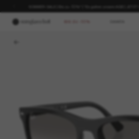
SOMMER-SALE | Bis zu -50%* | *Es gelten unsere AGB | JETZ
BIS ZU -50%
DAMEN