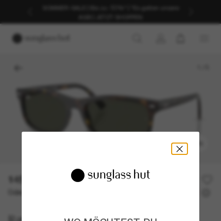
SOMMER-SALE | Bis zu -50%* | *Es gelten unsere
AGB | JETZT SHOPPEN
1
/
5
ANPROBIEREN
145,00€
Oder 3 Raten ab
0% effektiver Jahreszins mit
48,33 €
Ray-Ban