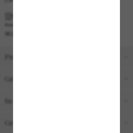
IM GESCHÄFT ABHOLEN
Kostenlose Abholung am selben Tag verfügbar
IM STORE FINDEN
Produktdetails
Größe und Passform
In deiner Bestellung inbegriffen
Gratisversand und -Retouren