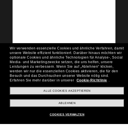
Tritt der Sunglass Hut-
Community bei!
Möchtest du Zugang zu VIP-Events, exklusiven
Empfehlungen und Angeboten wie € 10 Rabatt*
auf deinen nächsten Einkauf? Abonniere unseren
Newsletter *Es gelten unsere AGB
Wir verwenden essenzielle Cookies und ähnliche Verfahren, damit
Subscribe!
unsere Website effizient funktioniert.
Darüber hinaus möchten wir
optionale Cookies und ähnliche Technologien für Analyse-, Social
Media- und Marketingzwecke setzen, die uns helfen, unsere
Leistungen zu verbessern.
Wenn Sie auf „Ablehnen“ klicken,
werden wir nur die essenziellen Cookies aktivieren, die für den
Besuch und das Durchsuchen unserer Website nötig sind.
Shopping online
Erfahren Sie mehr darüber in unserer
Cookie-Richtlinie
.
ALLE COOKIES AKZEPTIEREN
Brands
ABLEHNEN
COOKIES VERWALTEN
Unternehmen