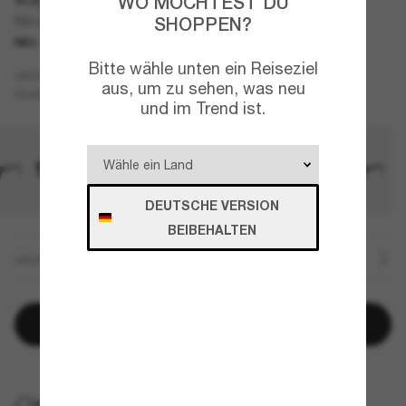
WO MÖCHTEST DU
SHOPPEN?
RB2224
NEU
Bitte wähle unten ein Reiseziel
Tortoise
GESTELL
aus, um zu sehen, was neu
Grün
GLÄSER
und im Trend ist.
DEUTSCHE VERSION
BEIBEHALTEN
GRÖSSE
In den Warenkorb
KOSTENLOSE LIEFERUNG NACH HAUSE