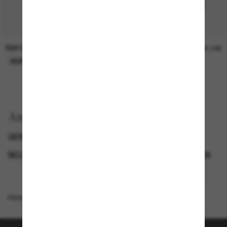
RAY-BAN
RAY-BAN
21,00€
21,00€
NUR ONLINE
NUR ONLINE
Anzeigen nach
GENDER
BLACK FRIDAY WEEK - BIS ZU -50%
NEUZUGÄNGE FÜR HERREN
NEUZUGÄNGE FÜR DAMEN
Homepage
/
Ray-Ban
/
RB2224