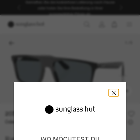
Genießen Sie die kostenlose Lieferung nach Hause
oder holen Sie Ihre Bestellung in Ihrer
ausgewählten Filiale ab.
1
/
5
ANPROBIEREN
207,00€
Oder 3 Raten ab
0% effektiver Jahreszins mit
69,00 €
Ray-Ban
WO MÖCHTEST DU