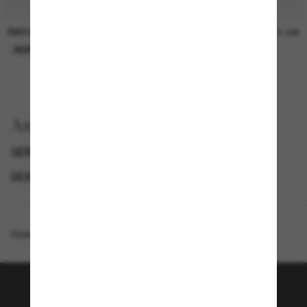
RAY-BAN
RAY-BAN
21,00€
21,00€
NUR ONLINE
NUR ONLINE
Anzeigen nach
GENDER
PROMOTIONS NL
SPECIALDEALS
DESIGNER-SONNENBRILLENMARKEN
Homepage
/
Ray-Ban
/
RB2222
Tritt der Sunglass Hut-