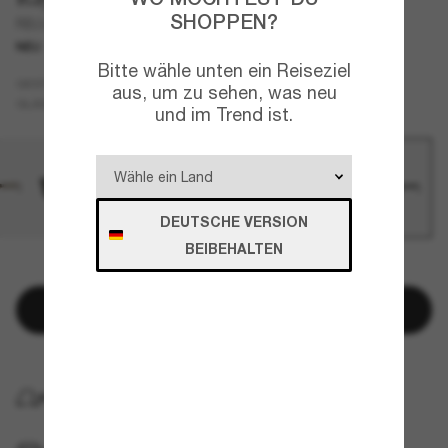
SHOPPEN?
RB2222
NEU
Bitte wähle unten ein Reiseziel
Schwarz
GESTELL
aus, um zu sehen, was neu
Blau
Polarisiert
GLÄSER
und im Trend ist.
DEUTSCHE VERSION
BEIBEHALTEN
NUR NOCH WENIGE ARTIKEL VERFÜGBAR!
In den Warenkorb
KOSTENLOSE LIEFERUNG NACH HAUSE