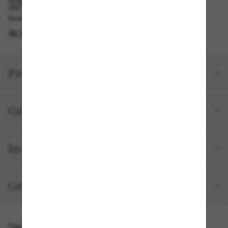
IM GESCHÄFT ABHOLEN
Kostenlose Abholung am selben Tag verfügbar
IM STORE FINDEN
Produktdetails
Größe und Passform
In deiner Bestellung inbegriffen
Gratisversand und -Retouren
Das könnte dir auch gefallen