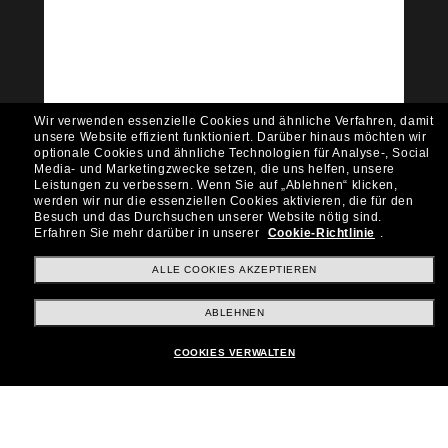
Community bei!
Möchtest du Zugang zu VIP-Events, exklusiven
Empfehlungen und Angeboten wie € 10 Rabatt*
auf deinen nächsten Einkauf? Abonniere unseren
Newsletter *Es gelten unsere AGB
Wir verwenden essenzielle Cookies und ähnliche Verfahren, damit
Subscribe!
unsere Website effizient funktioniert.
Darüber hinaus möchten wir
optionale Cookies und ähnliche Technologien für Analyse-, Social
Media- und Marketingzwecke setzen, die uns helfen, unsere
Leistungen zu verbessern.
Wenn Sie auf „Ablehnen“ klicken,
werden wir nur die essenziellen Cookies aktivieren, die für den
Besuch und das Durchsuchen unserer Website nötig sind.
Shopping online
Erfahren Sie mehr darüber in unserer
Cookie-Richtlinie
.
ALLE COOKIES AKZEPTIEREN
Brands
ABLEHNEN
COOKIES VERWALTEN
Unternehmen