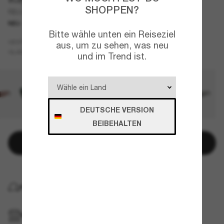
SHOPPEN?
RB2218
NEU
Bitte wähle unten ein Reiseziel
Braun
GESTELL
aus, um zu sehen, was neu
Braun
GLÄSER
und im Trend ist.
DEUTSCHE VERSION
BEIBEHALTEN
In den Warenkorb
KOSTENLOSE LIEFERUNG NACH HAUSE
IM GESCHÄFT ABHOLEN