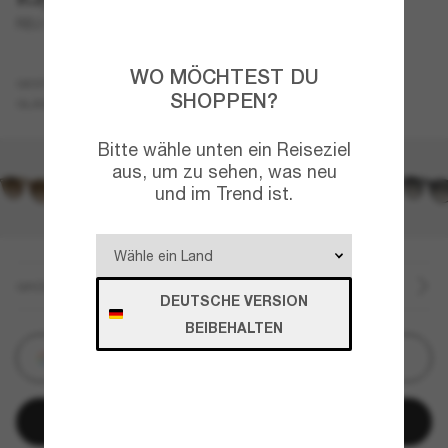
RB2180
WO MÖCHTEST DU
Tortoise
GESTELL
SHOPPEN?
Braun
GLÄSER
Bitte wähle unten ein Reiseziel
aus, um zu sehen, was neu
und im Trend ist.
GRÖSSE
DEUTSCHE VERSION
BEIBEHALTEN
Personalisieren
In den Warenkorb