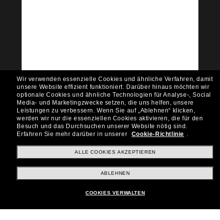
Tritt der Sunglass Hut-
Community bei!
Möchtest du Zugang zu VIP-Events, exklusiven
Empfehlungen und Angeboten wie € 10 Rabatt*
auf deinen nächsten Einkauf? Abonniere unseren
Newsletter *Es gelten unsere AGB
Wir verwenden essenzielle Cookies und ähnliche Verfahren, damit
Subscribe!
unsere Website effizient funktioniert.
Darüber hinaus möchten wir
optionale Cookies und ähnliche Technologien für Analyse-, Social
Media- und Marketingzwecke setzen, die uns helfen, unsere
Leistungen zu verbessern.
Wenn Sie auf „Ablehnen“ klicken,
werden wir nur die essenziellen Cookies aktivieren, die für den
Besuch und das Durchsuchen unserer Website nötig sind.
Shopping online
Erfahren Sie mehr darüber in unserer
Cookie-Richtlinie
.
ALLE COOKIES AKZEPTIEREN
Brands
ABLEHNEN
COOKIES VERWALTEN
Unternehmen