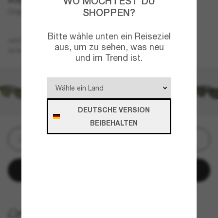
WO MÖCHTEST DU
SHOPPEN?
Original Wayfarer Classic
Bitte wähle unten ein Reiseziel
Schwarz
GESTELL
aus, um zu sehen, was neu
Grün
GLÄSER
und im Trend ist.
DEUTSCHE VERSION
BEIBEHALTEN
Personalisieren
In den Warenkorb
KOSTENLOSE LIEFERUNG NACH HAUSE