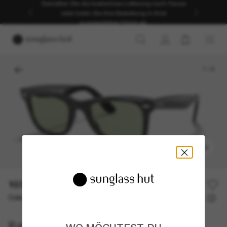
Genießen Sie die kostenlose Lieferung nach Hause
oder holen Sie Ihre Bestellung in Ihrer
ausgewählten Filiale ab.
1
/
5
ANPROBIEREN
169,00€
Oder 3 Raten ab
0% effektiver Jahreszins mit
56,33 €
Ray-Ban