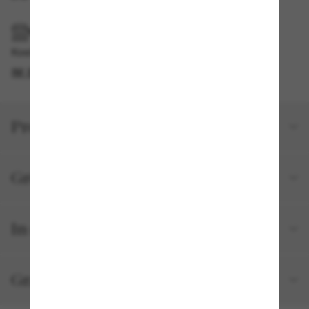
IM GESCHÄFT ABHOLEN
Kostenlose Abholung am selben Tag verfügbar
IM STORE FINDEN
Produktdetails
Größe und Passform
In deiner Bestellung inbegriffen
Gratisversand und -Retouren