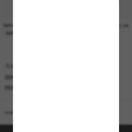
RAY-BAN
RAY-BAN
21,00€
21,00€
NUR ONLINE
NUR ONLINE
Anzeigen nach
GENDER
BLACK FRIDAY WEEK - BIS ZU -50%
PROMOTIONS NL
SPECIALDEALS
Homepage
/
Ray-Ban
/
Original Wayfarer Classic