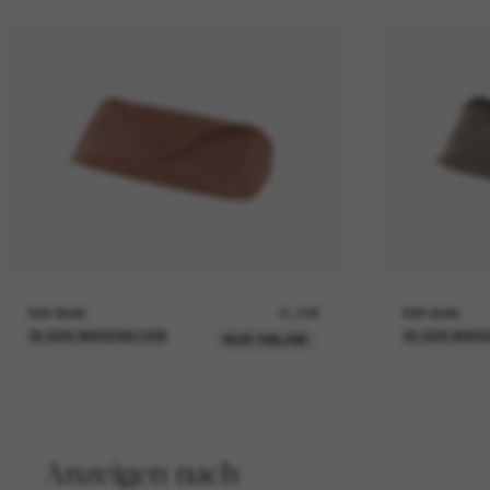
RAY-BAN
21,00€
RAY-BAN
IN DEN WARENKORB
IN DEN WAR
NUR ONLINE
Anzeigen nach