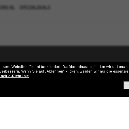
ONS NL
SPECIALDEALS
ritt der Sunglass Hut-Community be
sere Website effizient funktioniert.
Darüber hinaus möchten wir optionale
 verbessern.
Wenn Sie auf „Ablehnen“ klicken, werden wir nur die essenzie
ungen und Angeboten wie € 10 Rabatt* auf deinen nächsten Einkau
ookie-Richtlinie
.
Subscribe!