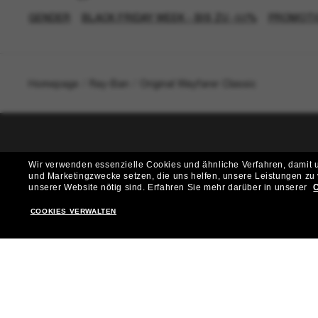
GENDER
BLACK FRIDAY WEEK - BIS ZU -50%
PROMOTI
Homepage
/
Ray-Ban
/
Original Wayfarer Classic
T
Wir verwenden essenzielle Cookies und ähnliche Verfahren, damit un
und Marketingzwecke setzen, die uns helfen, unsere Leistungen zu
Möchtest du Zugang zu VIP-Events, exklusiven Empfehl
unserer Website nötig sind.
Erfahren Sie mehr darüber in unserer
C
COOKIES VERWALTEN