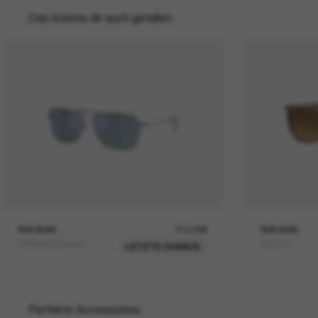
Das könnte dir auch gefallen
RAY-BAN
210,00€
RAY-BAN
CARAVAN Reverse
RB2216
LETZTE CHANCE
Perfekte Accessoires