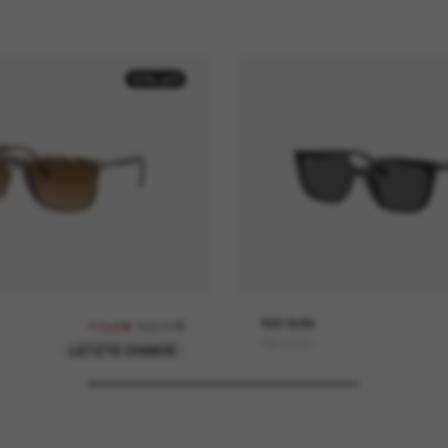
30% off
162,00€
RAY-BAN
113,40€
RB4439D
LETZTE CHANCE