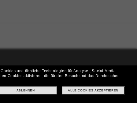
i!
 Cookies und ähnliche Technologien für Analyse-, Social Media-
llen Cookies aktivieren, die für den Besuch und das Durchsuchen
f? Abonniere unseren Newsletter *Es gelten unsere AGB
ABLEHNEN
ALLE COOKIES AKZEPTIEREN