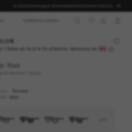
Im shop finden
Support erhalten
Bestellstatus
Unsere Services
DE
ES
SOMMERAUSWAHL
9,00€
r 3 Raten ab
0% effektiver Jahreszins mit
56,33 €
ay-Ban
ginal Wayfarer Classic
U
Tortoise
TELL
Grün
SER
+11