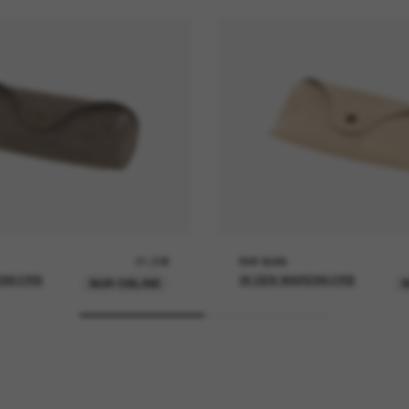
21,00€
RAY-BAN
ENKORB
IN DEN WARENKORB
NUR ONLINE
N