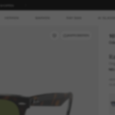
T SHOPPEN
HERREN
MARKEN
RAY-BAN
AI GLASS
16
ANPROBIEREN
Ode
R
Ori
NE
GES
GLÄ