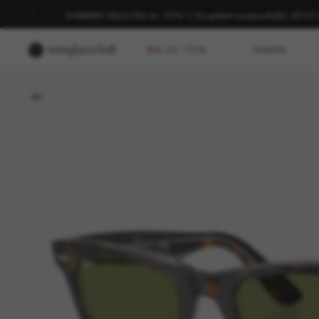
SOMMER-SALE | Bis zu -50%* | *Es gelten unsere AGB | JETZ
BIS ZU -50%
DAMEN