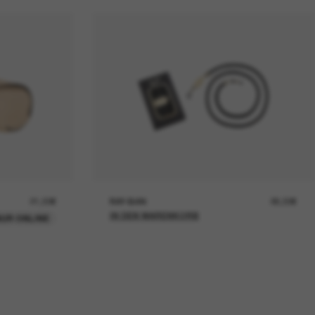
21,00€
RAY-BAN
26,00€
IN DEN WARENKORB
UR ONLINE