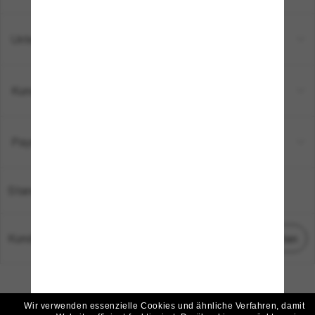
Unternehmen
Kundenservice
Payment Methods
Standort:
Deutschland
Kundenservice
Chat starten
© 2026 Sunglass Hut Alle Rechte vorbehalten.
Die auf dieser Website veröffentlichten Fotos und Bilder dienen lediglich der
Wir verwenden essenzielle Cookies und ähnliche Verfahren, damit
Veranschaulichung.