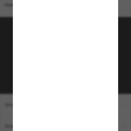
Homepage
/
Ray-Ban
/
New Wayfarer Color Mix
Tritt der Sunglass Hut-
Community bei!
Möchtest du Zugang zu VIP-Events, exklusiven
Empfehlungen und Angeboten wie € 10 Rabatt*
auf deinen nächsten Einkauf? Abonniere unseren
Newsletter *Es gelten unsere AGB
Subscribe!
Shopping online
Brands