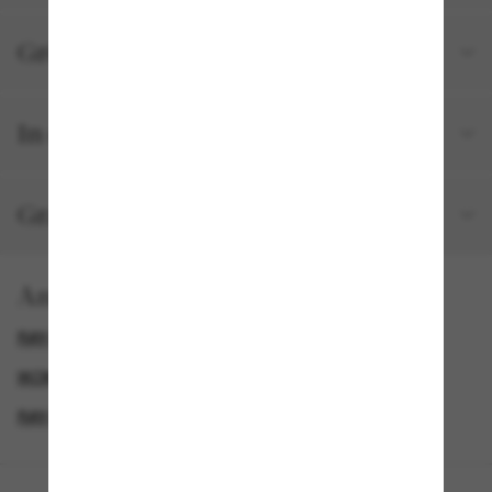
Größe und Passform
In deiner Bestellung inbegriffen
Gratisversand und -Retouren
Anzeigen nach
RAY-BAN WAYFARER
RAY-BAN REMIX
IKONISCHE SONNENBRILLEN
RAY-BAN SONNENBRILLEN