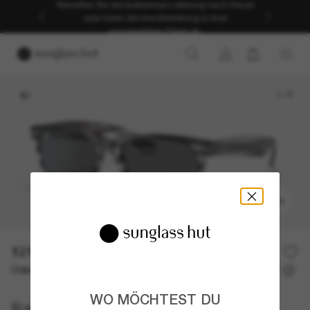
Genießen Sie die kostenlose Lieferung nach Hause
oder holen Sie Ihre Bestellung in Ihrer
ausgewählten Filiale ab.
1
/
5
ANPROBIEREN
121,60€
152,00€
20% off
Oder 3 Raten ab
0% effektiver Jahreszins mit
40,53 €
WO MÖCHTEST DU
Ray-Ban