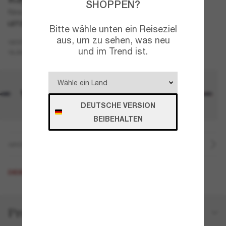
SHOPPEN?
New Wayfarer Color Mix
LETZTE CHANCE
NUR ONLINE
Bitte wähle unten ein Reiseziel
aus, um zu sehen, was neu
Grau
GESTELL
und im Trend ist.
Grau
GLÄSER
DEUTSCHE VERSION
BEIBEHALTEN
GRÖSSE
DIESES PRODUKT IST AUSVERKAUFT
Produktdetails