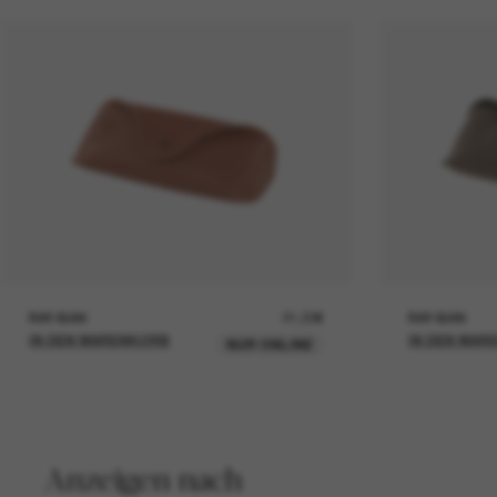
RAY-BAN
21,00€
RAY-BAN
IN DEN WARENKORB
IN DEN WAR
NUR ONLINE
Anzeigen nach