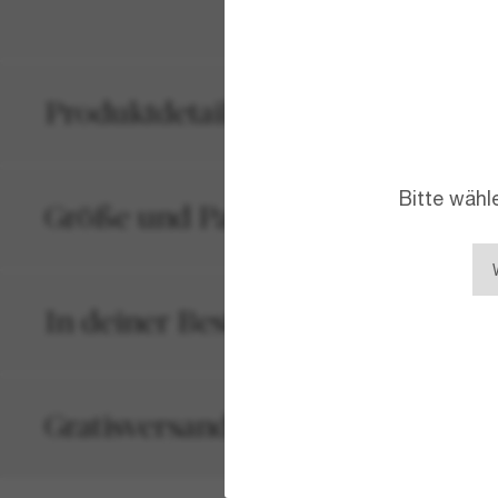
Produktdetails
Bitte wähl
Größe und Passform
In deiner Bestellung inbegriffen
Gratisversand und -Retouren