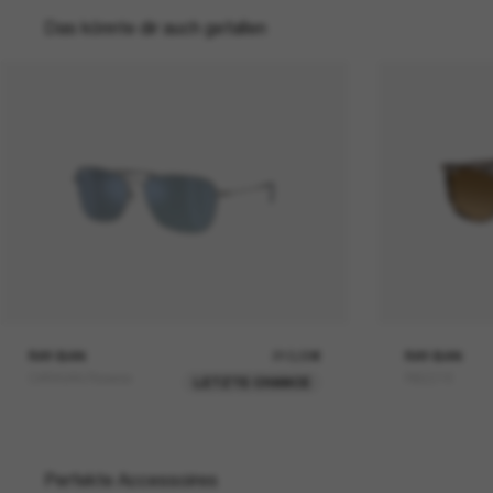
Das könnte dir auch gefallen
RAY-BAN
210,00€
RAY-BAN
CARAVAN Reverse
RB2216
LETZTE CHANCE
Perfekte Accessoires