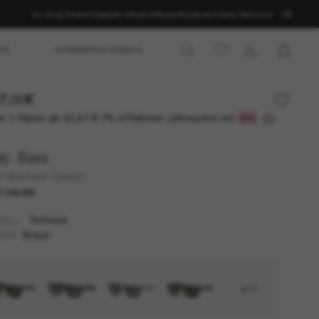
Im shop finden
Support erhalten
Bestellstatus
Unsere Services
DE
ES
SOMMERAUSWAHL
7,00€
r 3 Raten ab
0% effektiver Jahreszins mit
55,67 €
ay-Ban
 Wayfarer Classic
 ONLINE
Tortoise
TELL
Braun
SER
+11