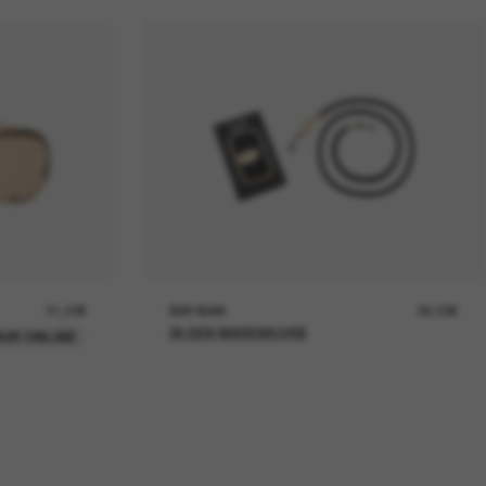
21,00€
RAY-BAN
26,00€
IN DEN WARENKORB
UR ONLINE