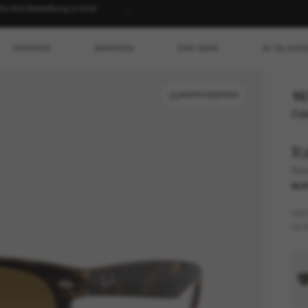
 Ihre Bestellung in Ihrer
HERREN
MARKEN
RAY-BAN
AI GLASS
16
ANPROBIEREN
Ode
R
New
NUR
GES
GLÄ