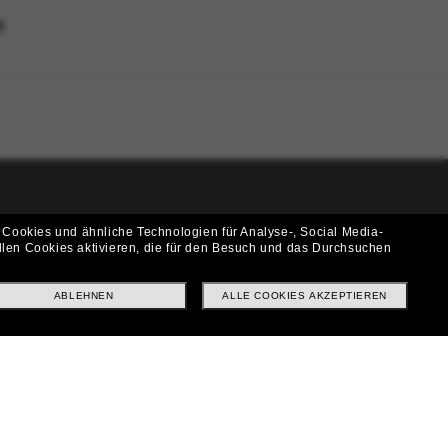
N
i!
 Cookies und ähnliche Technologien für Analyse-, Social Media-
llen Cookies aktivieren, die für den Besuch und das Durchsuchen
f? Abonniere unseren Newsletter *Es gelten unsere AGB
ABLEHNEN
ALLE COOKIES AKZEPTIEREN