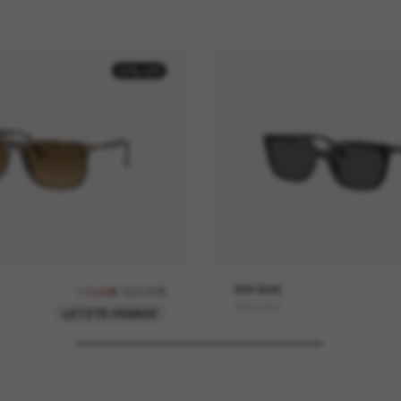
30% off
162,00€
RAY-BAN
113,40€
RB4439D
LETZTE CHANCE