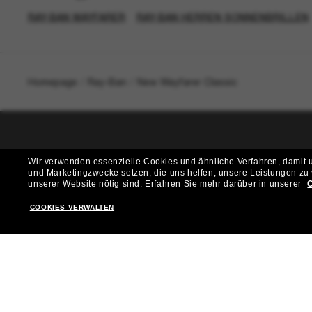
RAY-BAN WAYFARER
RAY-BAN HERREN SONNENBRILLEN
Homepage
/
Ray-Ban
/
New Wayfarer Classic
T
Wir verwenden essenzielle Cookies und ähnliche Verfahren, damit un
und Marketingzwecke setzen, die uns helfen, unsere Leistungen zu
Möchtest du Zugang zu VIP-Events, exklusiven Empfehl
unserer Website nötig sind.
Erfahren Sie mehr darüber in unserer
C
COOKIES VERWALTEN