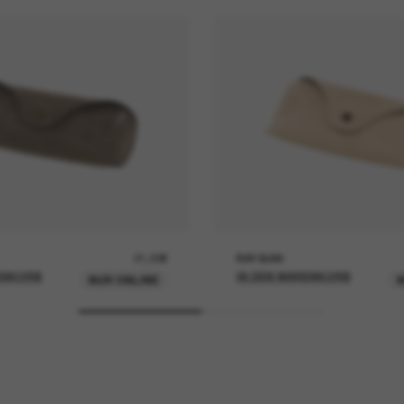
21,00€
RAY-BAN
ENKORB
IN DEN WARENKORB
NUR ONLINE
N