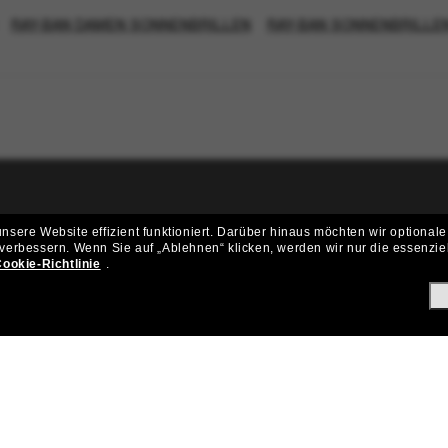
RAY-BAN DAMEN SONNENBRILLEN
RAY-BAN SONNENBRILLE
ritt der Sunglass Hut-Community be
sere Website effizient funktioniert.
Darüber hinaus möchten wir optionale
 verbessern.
Wenn Sie auf „Ablehnen“ klicken, werden wir nur die essenzie
ungen und Angeboten wie € 10 Rabatt* auf deinen nächsten Einkau
ookie-Richtlinie
.
Subscribe!