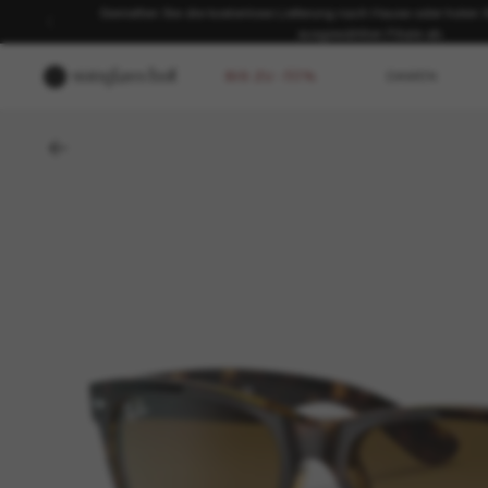
Genießen Sie die kostenlose Lieferung nach Hause oder holen Sie
ausgewählten Filiale ab.
BIS ZU -50%
DAMEN