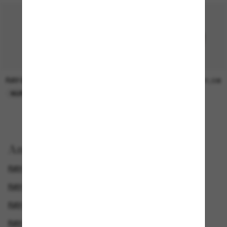
RAY-BAN
RAY-BAN
21,00€
21,00€
NUR ONLINE
NUR ONLINE
Anzeigen nach
RAY-BAN WAYFARER
RAY-BAN HERREN SONNENBRILLEN
RAY-BAN DAMEN SONNENBRILLEN
RAY-BAN SONNENBRILLEN