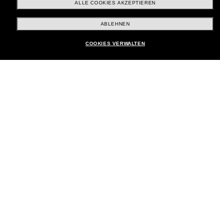
ALLE COOKIES AKZEPTIEREN
Brands
ABLEHNEN
In den Warenkorb
COOKIES VERWALTEN
Unternehmen
Kundenservice
Payment Methods
Standort:
Deutschland
Kundenservice
Chat starten