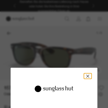
Genießen Sie die kostenlose Lieferung nach Hause
oder holen Sie Ihre Bestellung in Ihrer
ausgewählten Filiale ab.
1
/
5
ANPROBIEREN
157,00€
Oder 3 Raten ab
0% effektiver Jahreszins mit
52,33 €
Ray-Ban