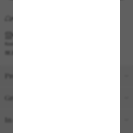
KOSTENLOSE LIEFERUNG NACH HAUSE
IM GESCHÄFT ABHOLEN
Kostenlose Abholung verfügbar
IM STORE FINDEN
Produktdetails
Größe und Passform
In deiner Bestellung inbegriffen