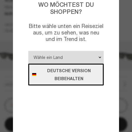
WO MÖCHTEST DU
New Wayfarer Classic
SHOPPEN?
NUR ONLINE
Tortoise
GESTELL
Bitte wähle unten ein Reiseziel
Grün
GLÄSER
aus, um zu sehen, was neu
und im Trend ist.
DEUTSCHE VERSION
BEIBEHALTEN
GRÖSSE
Personalisieren
In den Warenkorb