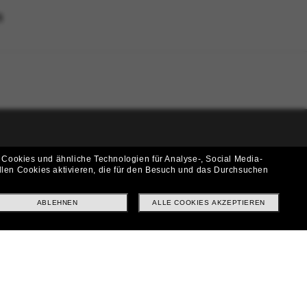
N
i!
 Cookies und ähnliche Technologien für Analyse-, Social Media-
llen Cookies aktivieren, die für den Besuch und das Durchsuchen
f? Abonniere unseren Newsletter *Es gelten unsere AGB
ABLEHNEN
ALLE COOKIES AKZEPTIEREN