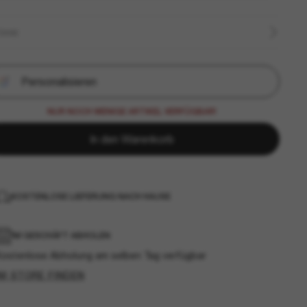
ÖSSE
Personalisieren
NUR NOCH WENIGE ARTIKEL VERFÜGBAR!
In den Warenkorb
KOSTENLOSE LIEFERUNG NACH HAUSE
IM GESCHÄFT ABHOLEN
Kostenlose Abholung am selben Tag verfügbar
IM STORE FINDEN