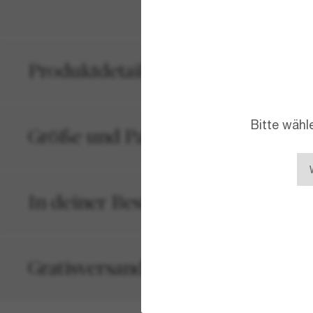
Produktdetails
Bitte wähl
Größe und Passform
In deiner Bestellung inbegriffen
Gratisversand und -Retouren