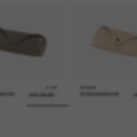
21,00€
RAY-BAN
ENKORB
IN DEN WARENKORB
NUR ONLINE
N