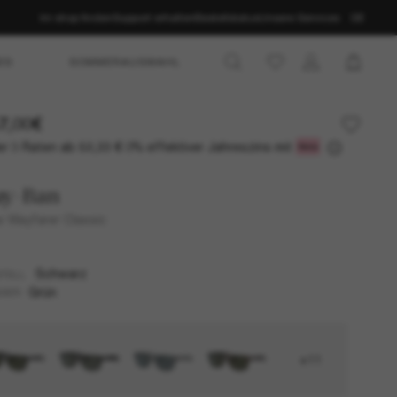
Im shop finden
Support erhalten
Bestellstatus
Unsere Services
DE
ES
SOMMERAUSWAHL
7,00€
r 3 Raten ab
0% effektiver Jahreszins mit
52,33 €
ay-Ban
 Wayfarer Classic
Schwarz
TELL
Grün
SER
+11