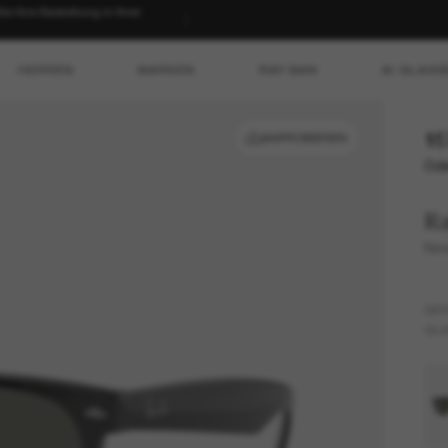
 Ihre Bestellung in Ihrer
HERREN
MARKEN
RAY-BAN
AI GLASS
15
ANPROBIEREN
Ode
R
New
GES
GLÄ