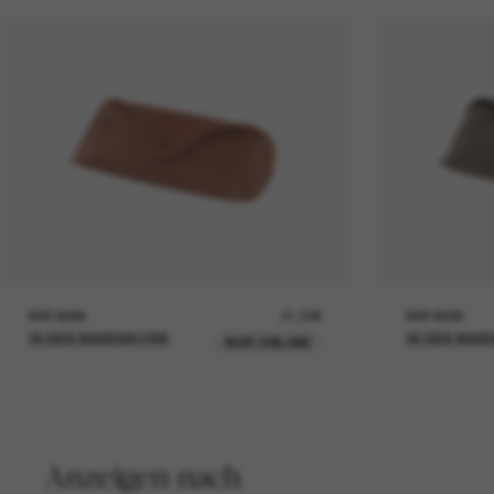
RAY-BAN
21,00€
RAY-BAN
IN DEN WARENKORB
IN DEN WAR
NUR ONLINE
Anzeigen nach