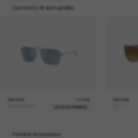
Das könnte dir auch gefallen
RAY-BAN
210,00€
RAY-BAN
CARAVAN Reverse
RB2216
LETZTE CHANCE
Perfekte Accessoires