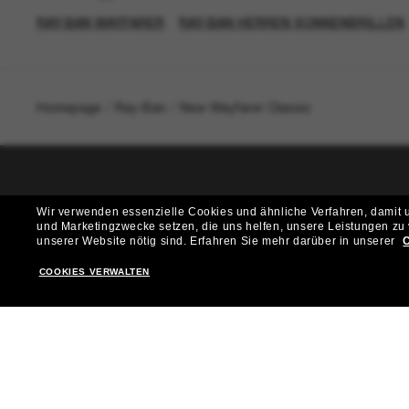
RAY-BAN WAYFARER
RAY-BAN HERREN SONNENBRILLEN
Homepage
/
Ray-Ban
/
New Wayfarer Classic
T
Wir verwenden essenzielle Cookies und ähnliche Verfahren, damit un
und Marketingzwecke setzen, die uns helfen, unsere Leistungen zu
Möchtest du Zugang zu VIP-Events, exklusiven Empfehl
unserer Website nötig sind.
Erfahren Sie mehr darüber in unserer
C
COOKIES VERWALTEN