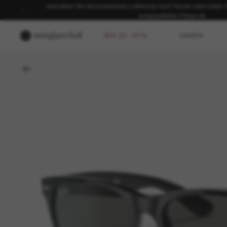
Genießen Sie die kostenlose Lieferung nach Hause oder holen Sie
ausgewählten Filiale ab.
BIS ZU -50%
DAMEN