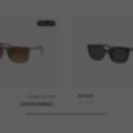
30% off
162,00€
RAY-BAN
113,40€
RB4439D
LETZTE CHANCE