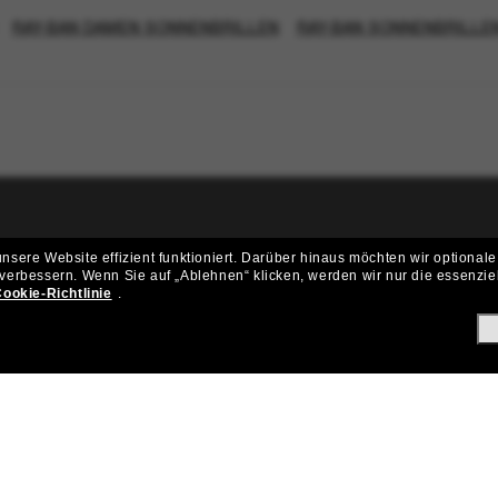
RAY-BAN DAMEN SONNENBRILLEN
RAY-BAN SONNENBRILLE
ritt der Sunglass Hut-Community be
sere Website effizient funktioniert.
Darüber hinaus möchten wir optionale
 verbessern.
Wenn Sie auf „Ablehnen“ klicken, werden wir nur die essenzie
ungen und Angeboten wie € 10 Rabatt* auf deinen nächsten Einkau
ookie-Richtlinie
.
Subscribe!