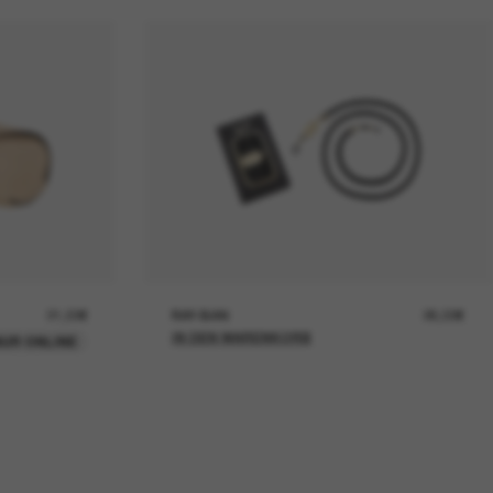
21,00€
RAY-BAN
26,00€
IN DEN WARENKORB
UR ONLINE