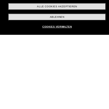
ALLE COOKIES AKZEPTIEREN
Brands
ABLEHNEN
In den Warenkorb
COOKIES VERWALTEN
Unternehmen
Kundenservice
Payment Methods
Standort:
Deutschland
Kundenservice
Chat starten