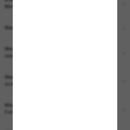
Meta AI glasses zu benutzen?
Was kann ich mit „Hey Meta“ machen?
Wie sollte ich meine Ray-Ban Meta AI glasses
reinigen?
Was brauche ich, um die Ray-Ban Meta AI glasses
zu benutzen?
Wie nehme ich mit Ray-Ban Meta AI glasses ein
Foto oder Video auf?