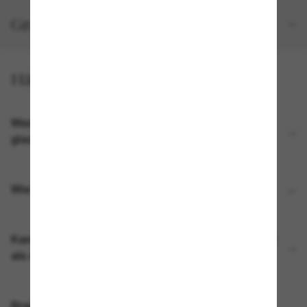
Gratisversand und -Retouren
Häufig gestellte Fragen
Was ist im Lieferumfang meiner Ray-Ban Meta AI
glasses enthalten?
Wie lade ich meine Ray-Ban Meta AI glasses auf?
Kann ich meine Ray-Ban Meta AI glasses mit mehr
als einem Meta-Konto koppeln?
Brauche ich einen WLAN-Zugang, um die Ray-Ban