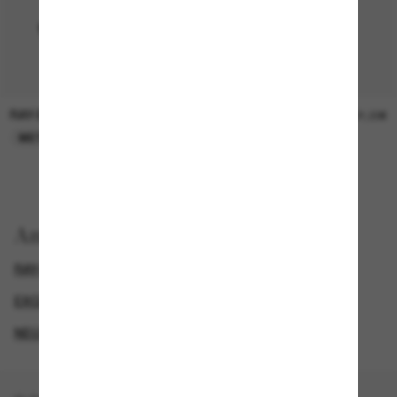
RAY-BAN
RAY-BAN
419,00€
21,00€
META GEN 2
NUR ONLINE
Anzeigen nach
RAY-BAN META (GEN 2) BRILLEN
GENDER
EXCLUDEDFROMPROMOTION
NEUZUGÄNGE FÜR HERREN