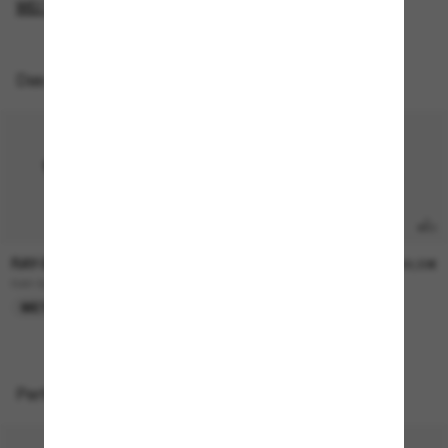
WEITERE ANZEIGEN
Das könnte dir auch gefallen
RAY-BAN
OAKLEY
419,00€
549,00€
RAY-BAN Meta Wayfarer
OAKLEY Meta Vanguard
META GEN 2
TOP AUSWAHL
Perfekte Accessoires