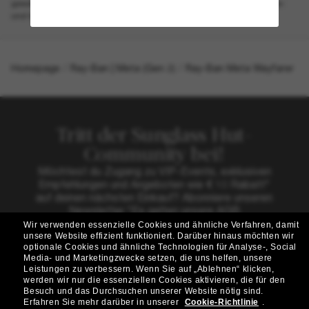
gewährleisten. Weitere Produktinformationen findest du im Sicherheits-
und Garantie-Leitfaden und in den FAQs.
Homepage
/
Ray-Ban | Meta (Gen 2)
/
Ray-Ban Meta Wayfarer
Tritt der Sunglass Hut-
Community bei!
Möchtest du Zugang zu VIP-Events, exklusiven
Empfehlungen und Angeboten wie € 10 Rabatt*
auf deinen nächsten Einkauf? Abonniere unseren
Newsletter *Es gelten unsere AGB
Wir verwenden essenzielle Cookies und ähnliche Verfahren, damit
Subscribe!
unsere Website effizient funktioniert.
Darüber hinaus möchten wir
optionale Cookies und ähnliche Technologien für Analyse-, Social
Media- und Marketingzwecke setzen, die uns helfen, unsere
Leistungen zu verbessern.
Wenn Sie auf „Ablehnen“ klicken,
werden wir nur die essenziellen Cookies aktivieren, die für den
Besuch und das Durchsuchen unserer Website nötig sind.
Shopping online
Erfahren Sie mehr darüber in unserer
Cookie-Richtlinie
.