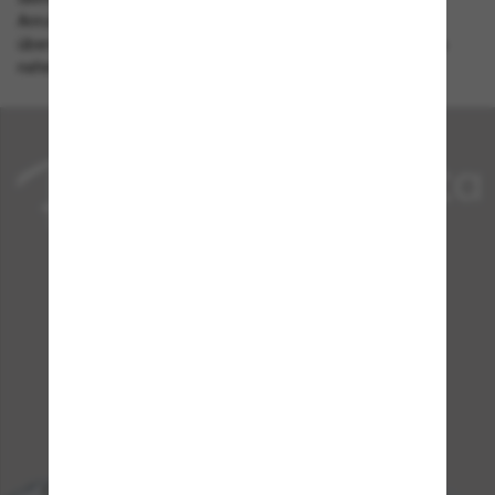
Anrufe entgegennehmen oder Gespräche in Echtzeit
übersetzen – und das alles, ohne dein Telefon zur Hand zu
nehmen. Gesehen bei Teyana Taylor.