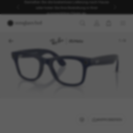
Genießen Sie die kostenlose Lieferung nach Hause
oder holen Sie Ihre Bestellung in Ihrer
ausgewählten Filiale ab.
1
/
9
ANPROBIEREN