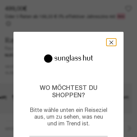
499,00€
Oder 3 Raten ab
0% effektiver Jahreszins mit
166,33 €
Ray-Ban | Meta (Gen 2)
Ray-Ban Meta Wayfarer
NUR ONLINE
AI GLASSES
Blau
GESTELL
Blau
Transitions®
GLÄSER
WO MÖCHTEST DU
SHOPPEN?
Bitte wähle unten ein Reiseziel
aus, um zu sehen, was neu
und im Trend ist.
GRÖSSE