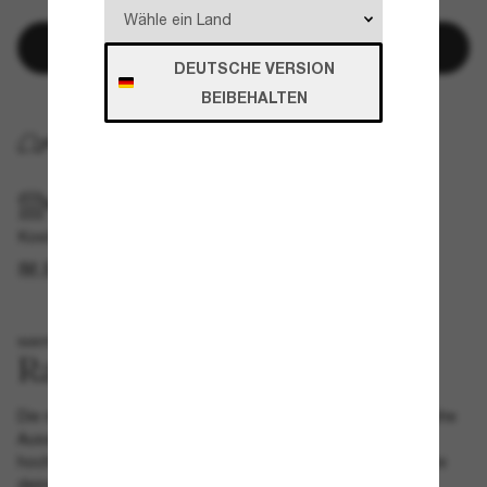
In den Warenkorb
DEUTSCHE VERSION
BEIBEHALTEN
KOSTENLOSE LIEFERUNG NACH HAUSE
IM GESCHÄFT ABHOLEN
Kostenlose Abholung verfügbar
IM STORE FINDEN
WAYFARER
Die neuen Ray-Ban Meta. Entdecke eine stilvolle, farbenfrohe
Auswahl an AI Glasses mit längerer Akkulaufzeit und
hochwertigerer Kamera. Mit Meta AI kannst du die Momente
deines Lebens festhalten, deine Musik steuern, freihändig