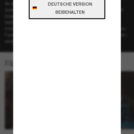
du dich aus einer absolut einzigartigen Perspektive
DEUTSCHE VERSION
ausdrücken – nämlich deiner eigenen. Das leichte Gestell mit
BEIBEHALTEN
integrierter Wearable Tech ermöglicht es dir, zuzuhören, zu
telefonieren, aufzunehmen sowie live zu streamen und
trotzdem in jedem Moment gegenwärtig zu sein. In der Panto-
Form der Headliner – eine Mischung aus Wayfarer und Round –
wird das Beste der zwei Kultmodelle vereint.
Eigenschaften und Technologie