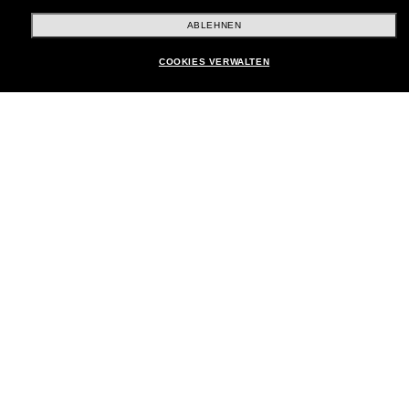
Brands
ABLEHNEN
COOKIES VERWALTEN
Unternehmen
Kundenservice
Payment Methods
Standort:
Deutschland
Kundenservice
Chat starten
© 2026 Sunglass Hut Alle Rechte vorbehalten.