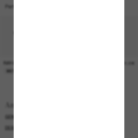
Perfekte Accessoires
RAY-BAN
RAY-BAN
419,00€
21,00€
META GEN 2
NUR ONLINE
Anzeigen nach
GENDER
EXCLUDEDFROMPROMOTION
DESIGNER-SONNENBRILLENMARKEN
AI GLASSES