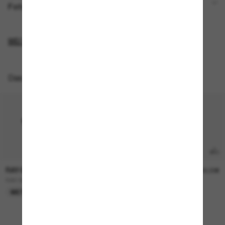
Foto oder Video auf?
WEITERE ANZEIGEN
Das könnte dir auch gefallen
RAY-BAN
OAKLEY
419,00€
549,00€
RAY-BAN Meta Wayfarer
OAKLEY Meta Vanguard
META GEN 2
TOP AUSWAHL