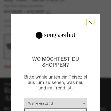
Ray-Ban Meta Headliner
NUR ONLINE
AI GLASSES
Schwarz
GESTELL
Grün
Polarisiert
GLÄSER
WO MÖCHTEST DU
SHOPPEN?
DIESES PRODUKT IST AUSVERKAUFT
Bitte wähle unten ein Reiseziel
aus, um zu sehen, was neu
Headliner
und im Trend ist.
Ray-Ban Meta
Mit der Ray-Ban Meta AI Glasses Headliner-Datenbrille kannst