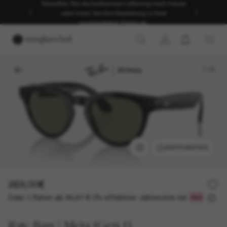
Genießen Sie die kostenlose Lieferung nach Hause
oder holen Sie Ihre Bestellung in Ihrer
ausgewählten Filiale ab.
1
/
6
ANPROBIEREN
269,00€
Oder 3 Raten ab
0% effektiver Jahreszins mit
89,67 €
Ray-Ban | Meta (Gen 1)