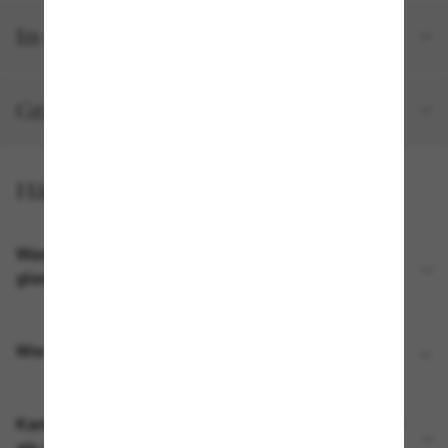
In deiner Bestellung inbegriffen
Gratisversand und -Retouren
Häufig gestellte Fragen
Was ist im Lieferumfang meiner Ray-Ban Meta AI
glasses enthalten?
Wie lade ich meine Ray-Ban Meta AI glasses auf?
Kann ich meine Ray-Ban Meta AI glasses mit mehr