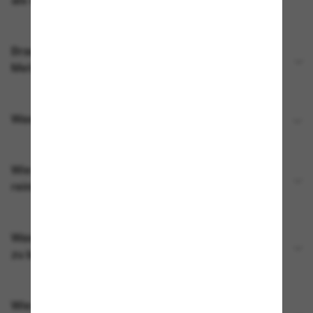
als einem Meta-Konto koppeln?
Brauche ich einen WLAN-Zugang, um die Ray-Ban
Meta AI glasses zu benutzen?
Was kann ich mit „Hey Meta“ machen?
Wie sollte ich meine Ray-Ban Meta AI glasses
reinigen?
Was brauche ich, um die Ray-Ban Meta AI glasses
zu benutzen?
Wie nehme ich mit Ray-Ban Meta AI glasses ein