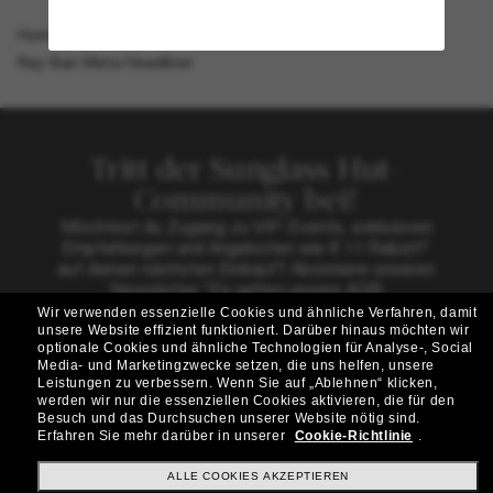
Homepage
/
Ray-Ban | Meta (Gen 1)
/
Ray-Ban Meta Headliner
Tritt der Sunglass Hut-
Community bei!
Möchtest du Zugang zu VIP-Events, exklusiven
Empfehlungen und Angeboten wie € 10 Rabatt*
auf deinen nächsten Einkauf? Abonniere unseren
Newsletter *Es gelten unsere AGB
Wir verwenden essenzielle Cookies und ähnliche Verfahren, damit
Subscribe!
unsere Website effizient funktioniert.
Darüber hinaus möchten wir
optionale Cookies und ähnliche Technologien für Analyse-, Social
Media- und Marketingzwecke setzen, die uns helfen, unsere
Leistungen zu verbessern.
Wenn Sie auf „Ablehnen“ klicken,
werden wir nur die essenziellen Cookies aktivieren, die für den
Besuch und das Durchsuchen unserer Website nötig sind.
Shopping online
Erfahren Sie mehr darüber in unserer
Cookie-Richtlinie
.
ALLE COOKIES AKZEPTIEREN