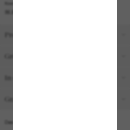
Kostenlose Abholung am selben Tag verfügbar
IM STORE FINDEN
Produktdetails
Größe und Passform
In deiner Bestellung inbegriffen
Gratisversand und -Retouren
Das könnte dir auch gefallen