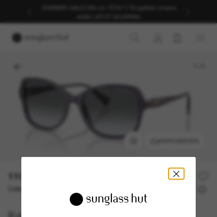
SOMMER-SALE | Bis zu -50%* | *Es gelten unsere
AGB | JETZT SHOPPEN
1
/
5
ANPROBIEREN
118,00€
Oder 3 Raten ab
0% effektiver Jahreszins mit
39,33 €
Ralph