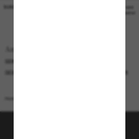
SUNGLASS HUT COLLECTION
SUNGLASS HUT COLLECTION
19,00€
Preis wird
bearbeitet
Anzeigen nach
GENDER
BLACK FRIDAY WEEK - BIS ZU -50%
GESCHENKE-GUIDE DAMEN
NEUZUGÄNGE FÜR DAMEN
Homepage
/
Ralph
/
RA5351U
Tritt der Sunglass Hut-
Community bei!