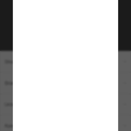
Möchtest du Zugang zu VIP-Events, exklusiven
Empfehlungen und Angeboten wie € 10 Rabatt*
auf deinen nächsten Einkauf? Abonniere unseren
Newsletter *Es gelten unsere AGB
Subscribe!
Shopping online
Brands
Unternehmen
Kundenservice