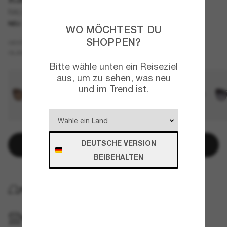
RA5351U
NEU
WO MÖCHTEST DU
SHOPPEN?
Blau
GESTELL
Grau
Polarisiert
GLÄSER
Bitte wähle unten ein Reiseziel
aus, um zu sehen, was neu
und im Trend ist.
DEUTSCHE VERSION
In den Warenkorb
BEIBEHALTEN
KOSTENLOSE LIEFERUNG NACH HAUSE
IM GESCHÄFT ABHOLEN