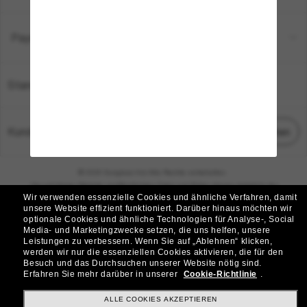
Payment Methods
Standort:
Deutschland
Kundenservice
Chat starten
© 2026 Sunglass Hut Alle Rechte vorbehalten.
Die auf dieser Website veröffentlichten Fotos und Bilder dienen lediglich der
Wir verwenden essenzielle Cookies und ähnliche Verfahren, damit
Veranschaulichung.
unsere Website effizient funktioniert.
Darüber hinaus möchten wir
optionale Cookies und ähnliche Technologien für Analyse-, Social
|
|
Cookie-Richtlinie
Datenschutzbestimmungen
Media- und Marketingzwecke setzen, die uns helfen, unsere
Leistungen zu verbessern.
Wenn Sie auf „Ablehnen“ klicken,
werden wir nur die essenziellen Cookies aktivieren, die für den
|
|
Besuch und das Durchsuchen unserer Website nötig sind.
Geschäftsbedingungen
AdChoices
Erfahren Sie mehr darüber in unserer
Cookie-Richtlinie
.
Do Not Sell My Personal Information
ALLE COOKIES AKZEPTIEREN