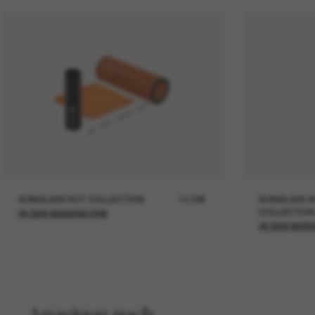
SUNGLASS HUT COLLECTION
19,00€
SUNGLASS H
COLLECTION
IN DEN WARENKORB
IN DEN WAR
Anzeigen nach