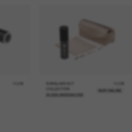
19,00€
SUNGLASS HUT
12,00€
COLLECTION
NUR ONLINE
IN DEN WARENKORB