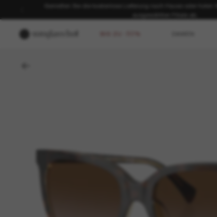
Genießen Sie die kostenlose Lieferung nach Hause oder holen Sie
ausgewählten Filiale ab.
BIS ZU -50%
DAMEN