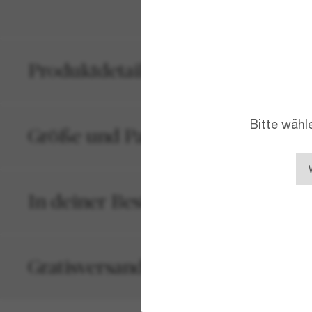
Produktdetails
Bitte wähl
Größe und Passform
In deiner Bestellung inbegriffen
Gratisversand und -Retouren