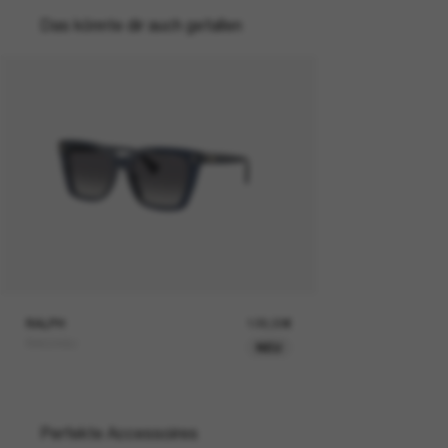
Das könnte dir auch gefallen
RALPH
129,00€
RA5349U
NEU
Perfekte Accessoires