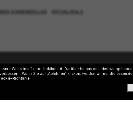
AMEN SONNENBRILLEN
SPECIALDEALS
sere Website effizient funktioniert.
Darüber hinaus möchten wir optionale
ritt der Sunglass Hut-Community be
 verbessern.
Wenn Sie auf „Ablehnen“ klicken, werden wir nur die essenzie
ookie-Richtlinie
.
ungen und Angeboten wie € 10 Rabatt* auf deinen nächsten Einkau
Subscribe!