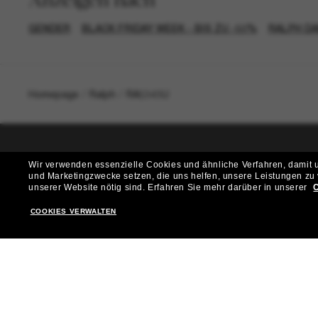
GENDER
BLACK FRIDAY WEEK - BIS ZU -50%
RALPH D
Homepage
/
Ralph
/
RA5343U
Wir verwenden essenzielle Cookies und ähnliche Verfahren, damit un
T
und Marketingzwecke setzen, die uns helfen, unsere Leistungen zu
unserer Website nötig sind.
Erfahren Sie mehr darüber in unserer
C
Möchtest du Zugang zu VIP-Events, exklusiven Empfehl
COOKIES VERWALTEN