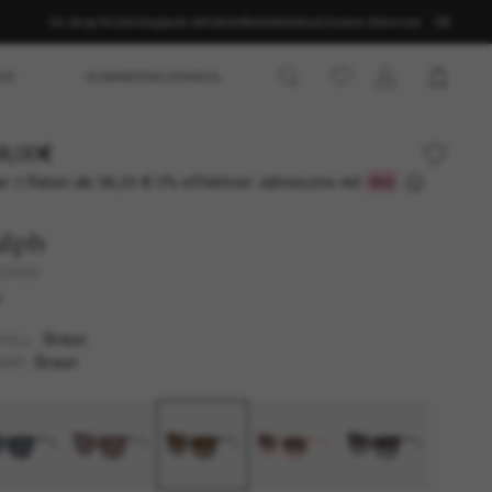
Im shop finden
Support erhalten
Bestellstatus
Unsere Services
DE
ES
SOMMERAUSWAHL
9,00€
r 3 Raten ab
0% effektiver Jahreszins mit
36,33 €
alph
5343U
U
Braun
TELL
Braun
SER