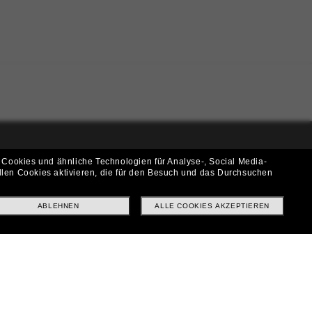
 Cookies und ähnliche Technologien für Analyse-, Social Media-
i!
llen Cookies aktivieren, die für den Besuch und das Durchsuchen
f? Abonniere unseren Newsletter *Es gelten unsere AGB
ABLEHNEN
ALLE COOKIES AKZEPTIEREN