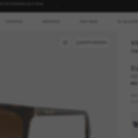
 Ihre Bestellung in Ihrer
HERREN
MARKEN
RAY-BAN
AI GLASS
10
ANPROBIEREN
Ode
R
RA
NE
GES
GLÄ