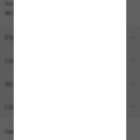
Kostenlose Abholung am selben Tag verfügbar
IM STORE FINDEN
Produktdetails
Größe und Passform
In deiner Bestellung inbegriffen
Gratisversand und -Retouren
Das könnte dir auch gefallen