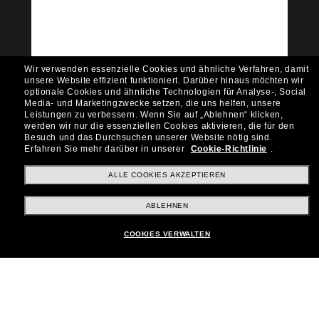
Möchtest du Zugang zu VIP-Events, exklusiven
Empfehlungen und Angeboten wie € 10 Rabatt*
auf deinen nächsten Einkauf? Abonniere unseren
Newsletter *Es gelten unsere AGB
Wir verwenden essenzielle Cookies und ähnliche Verfahren, damit
Subscribe!
unsere Website effizient funktioniert.
Darüber hinaus möchten wir
optionale Cookies und ähnliche Technologien für Analyse-, Social
Media- und Marketingzwecke setzen, die uns helfen, unsere
Leistungen zu verbessern.
Wenn Sie auf „Ablehnen“ klicken,
werden wir nur die essenziellen Cookies aktivieren, die für den
Besuch und das Durchsuchen unserer Website nötig sind.
Shopping online
Erfahren Sie mehr darüber in unserer
Cookie-Richtlinie
.
ALLE COOKIES AKZEPTIEREN
Brands
ABLEHNEN
COOKIES VERWALTEN
Unternehmen
Kundenservice