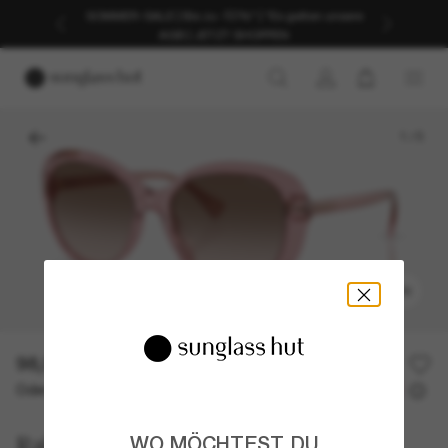
SOMMER-SALE | Bis zu -50%* | *Es gelten unsere
AGB | JETZT SHOPPEN
1
/
5
ANPROBIEREN
98,00€
Oder 3 Raten ab
0% effektiver Jahreszins mit
32,67 €
Ralph
WO MÖCHTEST DU