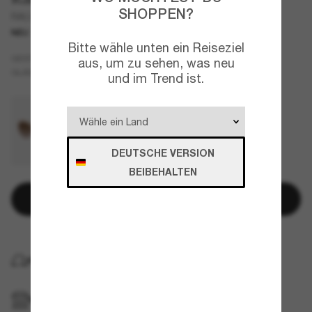
SHOPPEN?
RA5335U
NEU
Bitte wähle unten ein Reiseziel
Gold
GESTELL
aus, um zu sehen, was neu
Braun
GLÄSER
und im Trend ist.
DEUTSCHE VERSION
BEIBEHALTEN
In den Warenkorb
KOSTENLOSE LIEFERUNG NACH HAUSE
IM GESCHÄFT ABHOLEN