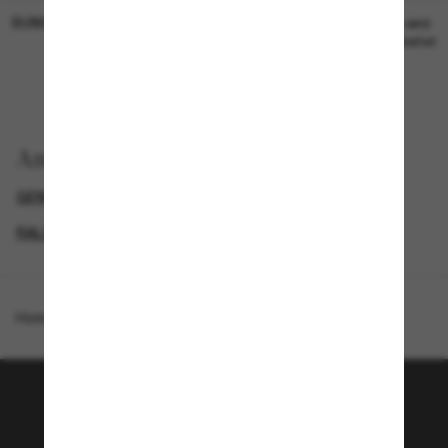
SUNGLASS HUT COLLECTION
SUNGLASS HUT COLLECTION
19,00€
Preis wird
bearbeitet
Anzeigen nach
GENDER
BLACK FRIDAY WEEK - BIS ZU -50%
RALPH DAMEN SONNENBRILLEN
SPECIALDEALS
Homepage
/
Ralph
/
RA5335U
Tritt der Sunglass Hut-
Community bei!