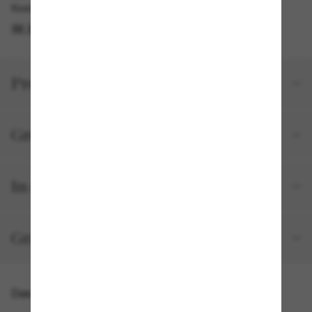
Kostenlose Abholung am selben Tag verfügbar
IM STORE FINDEN
Produktdetails
Größe und Passform
In deiner Bestellung inbegriffen
Gratisversand und -Retouren
Das könnte dir auch gefallen