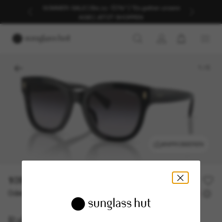
SOMMER-SALE | Bis zu -50%* | *Es gelten unsere
AGB | JETZT SHOPPEN
1
/
5
ANPROBIEREN
109,00€
Oder 3 Raten ab
0% effektiver Jahreszins mit
36,33 €
Ralph