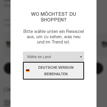
RA5301U
WO MÖCHTEST DU
SHOPPEN?
Schwarz
GESTELL
Grau
GLÄSER
Bitte wähle unten ein Reiseziel
aus, um zu sehen, was neu
und im Trend ist.
DEUTSCHE VERSION
In den Warenkorb
BEIBEHALTEN
KOSTENLOSE LIEFERUNG NACH HAUSE
IM GESCHÄFT ABHOLEN