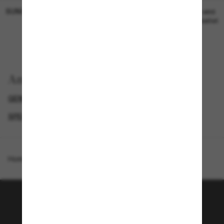
SUNGLASS HUT COLLECTION
SUNGLASS HUT COLLECTION
19,00€
Preis wird
bearbeitet
Anzeigen nach
GENDER
BLACK FRIDAY WEEK - BIS ZU -50%
SPECIALDEALS
DESIGNER-SONNENBRILLENMARKEN
Homepage
/
Ralph
/
RA5301U
Tritt der Sunglass Hut-
Community bei!