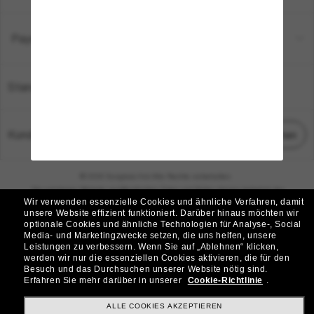
Payment Methods
Standort:
Deutschland
Kundenservice
Chat starten
© 2026 Sunglass Hut Alle Rechte vorbehalten.
Die auf dieser Website veröffentlichten Fotos und Bilder dienen lediglich der
Wir verwenden essenzielle Cookies und ähnliche Verfahren, damit
Veranschaulichung.
unsere Website effizient funktioniert.
Darüber hinaus möchten wir
optionale Cookies und ähnliche Technologien für Analyse-, Social
|
|
Cookie-Richtlinie
Datenschutzbestimmungen
Media- und Marketingzwecke setzen, die uns helfen, unsere
Leistungen zu verbessern.
Wenn Sie auf „Ablehnen“ klicken,
werden wir nur die essenziellen Cookies aktivieren, die für den
|
|
Besuch und das Durchsuchen unserer Website nötig sind.
Geschäftsbedingungen
AdChoices
Erfahren Sie mehr darüber in unserer
Cookie-Richtlinie
.
Do Not Sell My Personal Information
ALLE COOKIES AKZEPTIEREN