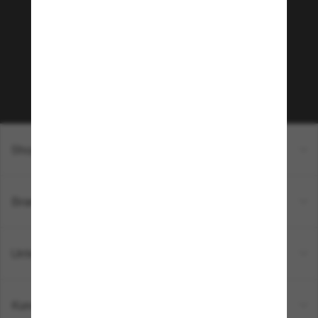
Möchtest du Zugang zu VIP-Events, exklusiven
Empfehlungen und Angeboten wie € 10 Rabatt*
auf deinen nächsten Einkauf? Abonniere unseren
Newsletter *Es gelten unsere AGB
Subscribe!
Shopping online
Brands
Unternehmen
Kundenservice