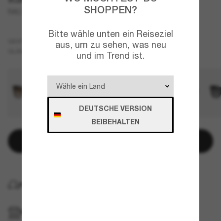
SHOPPEN?
RA5301U
Bitte wähle unten ein Reiseziel
Braun
GESTELL
aus, um zu sehen, was neu
Braun
Polarisiert
GLÄSER
und im Trend ist.
DEUTSCHE VERSION
BEIBEHALTEN
In den Warenkorb
KOSTENLOSE LIEFERUNG NACH HAUSE
IM GESCHÄFT ABHOLEN