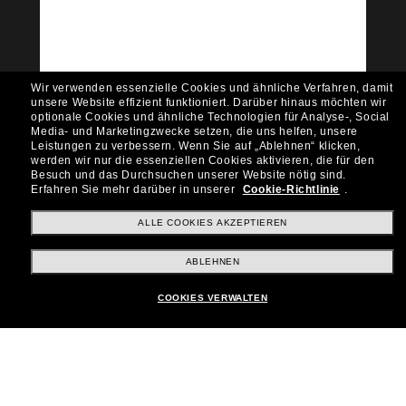
Möchtest du Zugang zu VIP-Events, exklusiven
Empfehlungen und Angeboten wie € 10 Rabatt*
auf deinen nächsten Einkauf? Abonniere unseren
Newsletter *Es gelten unsere AGB
Wir verwenden essenzielle Cookies und ähnliche Verfahren, damit
Subscribe!
unsere Website effizient funktioniert.
Darüber hinaus möchten wir
optionale Cookies und ähnliche Technologien für Analyse-, Social
Media- und Marketingzwecke setzen, die uns helfen, unsere
Leistungen zu verbessern.
Wenn Sie auf „Ablehnen“ klicken,
werden wir nur die essenziellen Cookies aktivieren, die für den
Besuch und das Durchsuchen unserer Website nötig sind.
Shopping online
Erfahren Sie mehr darüber in unserer
Cookie-Richtlinie
.
ALLE COOKIES AKZEPTIEREN
Brands
ABLEHNEN
COOKIES VERWALTEN
Unternehmen
Kundenservice