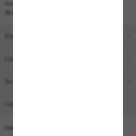
Kostenlose Abholung am selben Tag verfügbar
IM STORE FINDEN
Produktdetails
Größe und Passform
In deiner Bestellung inbegriffen
Gratisversand und -Retouren
Das könnte dir auch gefallen