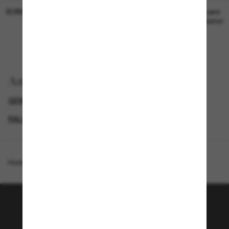
SUNGLASS HUT COLLECTION
SUNGLASS HUT COLLECTION
19,00€
Preis wird
bearbeitet
Anzeigen nach
GENDER
BLACK FRIDAY WEEK - BIS ZU -50%
RALPH DAMEN SONNENBRILLEN
SPECIALDEALS
Homepage
/
Ralph
/
RA5301U
Tritt der Sunglass Hut-
Community bei!