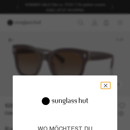
SOMMER-SALE | Bis zu -50%* | *Es gelten unsere
AGB | JETZT SHOPPEN
1
/
5
ANPROBIEREN
129,00€
Oder 3 Raten ab
0% effektiver Jahreszins mit
43,00 €
Ralph
WO MÖCHTEST DU