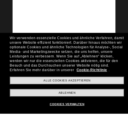
Tritt der Sunglass Hut-
Community bei!
Möchtest du Zugang zu VIP-Events, exklusiven
Empfehlungen und Angeboten wie € 10 Rabatt*
auf deinen nächsten Einkauf? Abonniere unseren
Newsletter *Es gelten unsere AGB
Wir verwenden essenzielle Cookies und ähnliche Verfahren, damit
Subscribe!
unsere Website effizient funktioniert.
Darüber hinaus möchten wir
optionale Cookies und ähnliche Technologien für Analyse-, Social
Media- und Marketingzwecke setzen, die uns helfen, unsere
Leistungen zu verbessern.
Wenn Sie auf „Ablehnen“ klicken,
werden wir nur die essenziellen Cookies aktivieren, die für den
Besuch und das Durchsuchen unserer Website nötig sind.
Shopping online
Erfahren Sie mehr darüber in unserer
Cookie-Richtlinie
.
ALLE COOKIES AKZEPTIEREN
Brands
ABLEHNEN
COOKIES VERWALTEN
Unternehmen