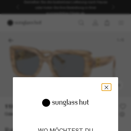
Genießen Sie die kostenlose Lieferung nach Hause
oder holen Sie Ihre Bestellung in Ihrer
ausgewählten Filiale ab.
1
/
5
ANPROBIEREN
118,00€
236,00€
50% off
Oder 3 Raten ab
0% effektiver Jahreszins mit
39,33 €
Ralph Lauren
WO MÖCHTEST DU