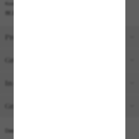
Kostenlose Abholung verfügbar
IM STORE FINDEN
Produktdetails
Größe und Passform
In deiner Bestellung inbegriffen
Gratisversand und -Retouren
Das könnte dir auch gefallen