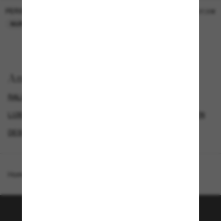
PERSOL
PERSOL
26,00€
37,00€
NUR ONLINE
NUR ONLINE
Anzeigen nach
RALPH LAUREN SONNENBRILLEN
LUXURIÖSE SONNENBRILLEN
DAMEN SONNENBRILLEN
DESIGNER-SONNENBRILLENMARKEN
Homepage
/
Ralph Lauren
/
RL8217U The Nikki