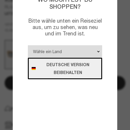
SHOPPEN?
RL8217U The Nikki
LETZTE CHANCE
NUR ONLINE
Bitte wähle unten ein Reiseziel
Braun
GESTELL
aus, um zu sehen, was neu
Blau
GLÄSER
und im Trend ist.
DEUTSCHE VERSION
BEIBEHALTEN
In den Warenkorb
KOSTENLOSE LIEFERUNG NACH HAUSE
IM GESCHÄFT ABHOLEN