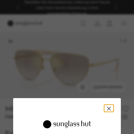
Genießen Sie die kostenlose Lieferung nach Hause
oder holen Sie Ihre Bestellung in Ihrer
ausgewählten Filiale ab.
1
/
5
ANPROBIEREN
147,00€
294,00€
50% off
Oder 3 Raten ab
0% effektiver Jahreszins mit
49,00 €
Ralph Lauren