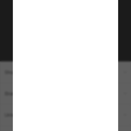
Tritt der Sunglass Hut-
Community bei!
Möchtest du Zugang zu VIP-Events, exklusiven
Empfehlungen und Angeboten wie € 10 Rabatt*
auf deinen nächsten Einkauf? Abonniere unseren
Newsletter *Es gelten unsere AGB
Subscribe!
Shopping online
Brands
Unternehmen