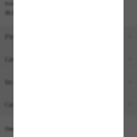
Kostenlose Abholung verfügbar
IM STORE FINDEN
Produktdetails
Größe und Passform
In deiner Bestellung inbegriffen
Gratisversand und -Retouren
Das könnte dir auch gefallen