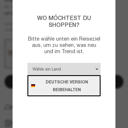
RL7090
LETZTE CHANCE
NUR ONLINE
WO MÖCHTEST DU
Gold
SHOPPEN?
GESTELL
Braun
GLÄSER
Bitte wähle unten ein Reiseziel
aus, um zu sehen, was neu
und im Trend ist.
In den Warenkorb
DEUTSCHE VERSION
BEIBEHALTEN
KOSTENLOSE LIEFERUNG NACH HAUSE
IM GESCHÄFT ABHOLEN