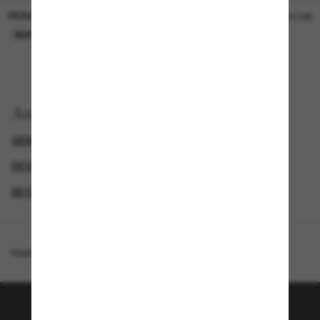
PERSOL
PERSOL
26,00€
37,00€
NUR ONLINE
NUR ONLINE
Anzeigen nach
GENDER
LUXURIÖSE SONNENBRILLEN
DESIGNER-SONNENBRILLENMARKEN
BEST DEALS – UP TO 50%
Homepage
/
Ralph Lauren
/
RL7090