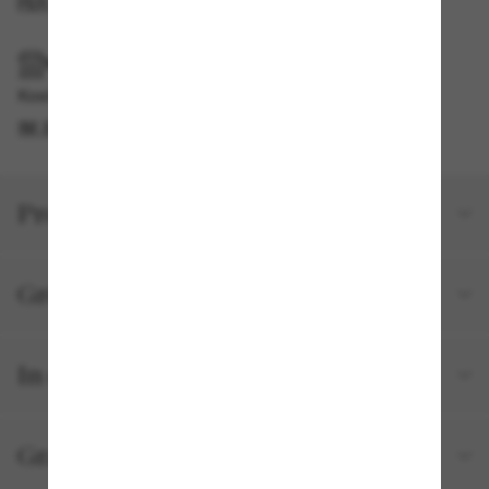
PER E-MAIL BENACHRICHTIGEN
IM GESCHÄFT ABHOLEN
Kostenlose Abholung am selben Tag verfügbar
IM STORE FINDEN
Produktdetails
Größe und Passform
In deiner Bestellung inbegriffen
Gratisversand und -Retouren