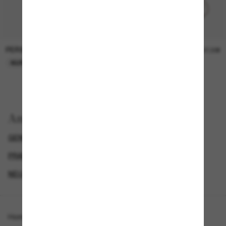
PERSOL
PERSOL
26,00€
37,00€
NUR ONLINE
NUR ONLINE
Anzeigen nach
GENDER
LUXURIÖSE SONNENBRILLEN
PRADA DAMEN SONNENBRILLEN
NEUZUGÄNGE FÜR DAMEN
Homepage
/
Prada
/
PR D06S