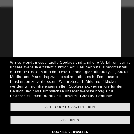
Tritt der Sunglass Hut-
Community bei!
Möchtest du Zugang zu VIP-Events, exklusiven
Empfehlungen und Angeboten wie € 10 Rabatt*
auf deinen nächsten Einkauf? Abonniere unseren
Newsletter *Es gelten unsere AGB
Wir verwenden essenzielle Cookies und ähnliche Verfahren, damit
Subscribe!
unsere Website effizient funktioniert.
Darüber hinaus möchten wir
optionale Cookies und ähnliche Technologien für Analyse-, Social
Media- und Marketingzwecke setzen, die uns helfen, unsere
Leistungen zu verbessern.
Wenn Sie auf „Ablehnen“ klicken,
werden wir nur die essenziellen Cookies aktivieren, die für den
Besuch und das Durchsuchen unserer Website nötig sind.
Shopping online
Erfahren Sie mehr darüber in unserer
Cookie-Richtlinie
.
ALLE COOKIES AKZEPTIEREN
Brands
ABLEHNEN
COOKIES VERWALTEN