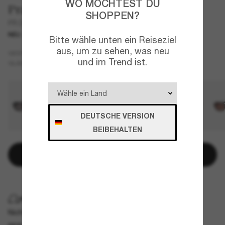
WO MÖCHTEST DU
Prada
SHOPPEN?
PR D06S
NEU
Bitte wähle unten ein Reiseziel
aus, um zu sehen, was neu
Transparent
GESTELL
und im Trend ist.
Blau
GLÄSER
DEUTSCHE VERSION
BEIBEHALTEN
Online kaufen und im Store abholen
KOSTENLOSE LIEFERUNG NACH HAUSE
Nicht für die Lieferung nach Hause verfügbar