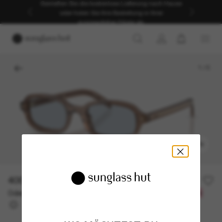
Genießen Sie die kostenlose Lieferung nach Hause
oder holen Sie Ihre Bestellung in Ihrer
ausgewählten Filiale ab.
1
/
5
ANPROBIEREN
400,00€
Oder 3 Raten ab
0% effektiver Jahreszins mit
133,33 €