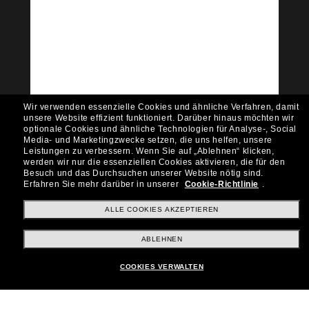
Tritt der Sunglass Hut-
Community bei!
Möchtest du Zugang zu VIP-Events, exklusiven
Empfehlungen und Angeboten wie € 10 Rabatt*
auf deinen nächsten Einkauf? Abonniere unseren
Newsletter *Es gelten unsere AGB
Wir verwenden essenzielle Cookies und ähnliche Verfahren, damit
Subscribe!
unsere Website effizient funktioniert.
Darüber hinaus möchten wir
optionale Cookies und ähnliche Technologien für Analyse-, Social
Media- und Marketingzwecke setzen, die uns helfen, unsere
Leistungen zu verbessern.
Wenn Sie auf „Ablehnen“ klicken,
werden wir nur die essenziellen Cookies aktivieren, die für den
Besuch und das Durchsuchen unserer Website nötig sind.
Shopping online
Erfahren Sie mehr darüber in unserer
Cookie-Richtlinie
.
ALLE COOKIES AKZEPTIEREN
Brands
ABLEHNEN
COOKIES VERWALTEN
Unternehmen