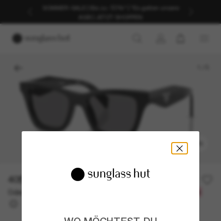
SOMMER-SALE | Bis zu -50%* | *Es gelten unsere
AGB | JETZT SHOPPEN
1
/
5
ANPROBIEREN
405,00€
Oder 3 Raten ab
0% effektiver Jahreszins mit
135,00 €