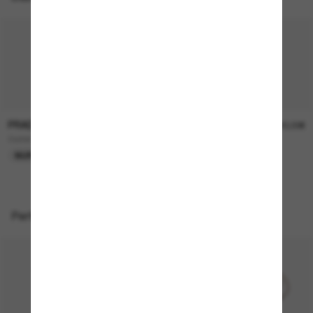
PRADA
PRADA
110,00€
390,00€
Outlet
PR 26ZS
NUR ONLINE
TOP AUSWAHL
Perfekte Accessoires