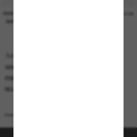
PERSOL
PERSOL
26,00€
37,00€
NUR ONLINE
NUR ONLINE
Anzeigen nach
GENDER
LUXURIÖSE SONNENBRILLEN
PRADA DAMEN SONNENBRILLEN
NEUZUGÄNGE FÜR DAMEN
Homepage
/
Prada
/
PR C07S