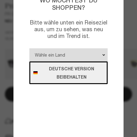
WO MÖCHTEST DU
Prada
SHOPPEN?
PR C07S
NEU
Bitte wähle unten ein Reiseziel
aus, um zu sehen, was neu
Schwarz
GESTELL
und im Trend ist.
Grau
Polarisiert
GLÄSER
DEUTSCHE VERSION
BEIBEHALTEN
In den Warenkorb
KOSTENLOSE LIEFERUNG NACH HAUSE