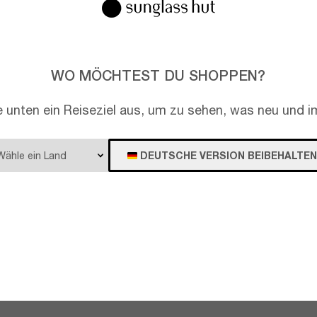
30% off
WO MÖCHTEST DU SHOPPEN?
e unten ein Reiseziel aus, um zu sehen, was neu und im
DEUTSCHE VERSION BEIBEHALTEN
370,00€
PRADA
259,00€
PR 26ZS
TO
LETZTE CHANCE