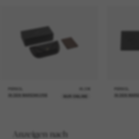
PERSOL
26,00€
PERSOL
IN DEN WARENKORB
IN DEN WAR
NUR ONLINE
Anzeigen nach