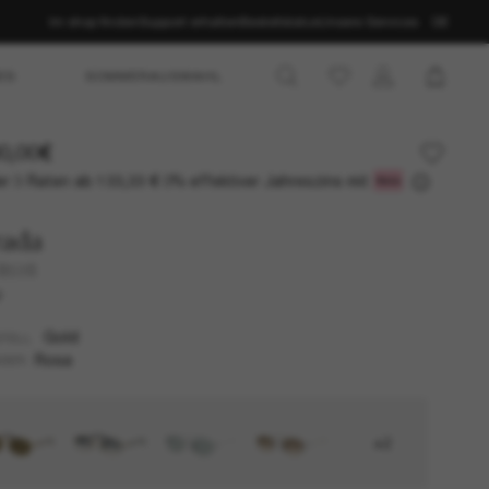
Im shop finden
Support erhalten
Bestellstatus
Unsere Services
DE
ES
SOMMERAUSWAHL
0,00€
r 3 Raten ab
0% effektiver Jahreszins mit
133,33 €
rada
 B53S
U
Gold
TELL
Rosa
SER
+2