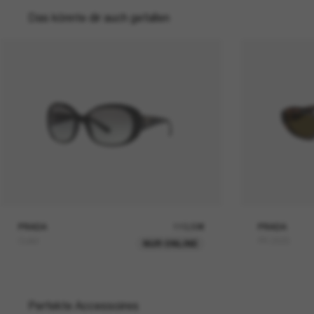
Das könnte dir auch gefallen
PRADA
110,00€
PRADA
Outlet
PR 26ZS
NUR ONLINE
Perfekte Accessoires