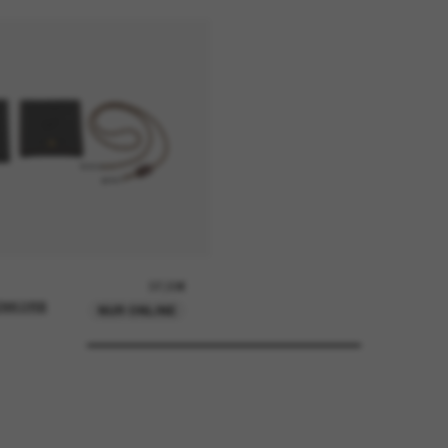
37,00€
ENKORB
NUR ONLINE