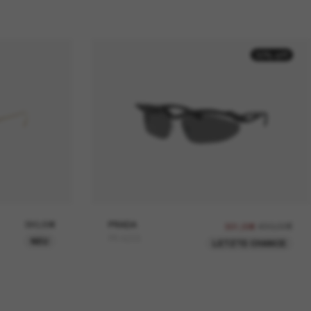
30% off
390,00€
PRADA
430,00€
301,00€
PR A25S
NEU
LETZTE CHANCE