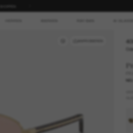
T SHOPPEN
HERREN
MARKEN
RAY-BAN
AI GLASS
40
ANPROBIEREN
Ode
P
PR
NE
GES
GLÄ