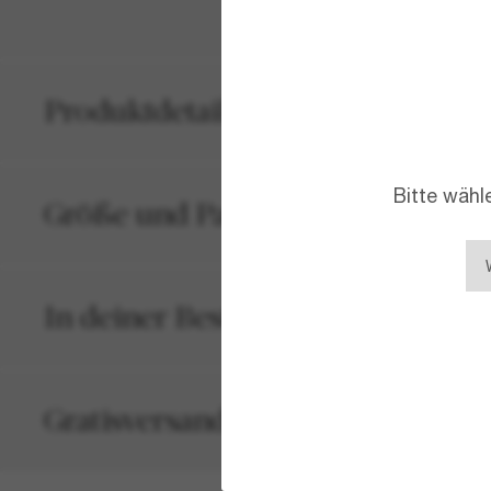
Produktdetails
Bitte wähl
Größe und Passform
In deiner Bestellung inbegriffen
Gratisversand und -Retouren