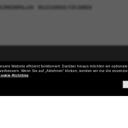
SONNENBRILLEN
NEUZUGÄNGE FÜR DAMEN
ritt der Sunglass Hut-Community be
sere Website effizient funktioniert.
Darüber hinaus möchten wir optionale
 verbessern.
Wenn Sie auf „Ablehnen“ klicken, werden wir nur die essenzie
ungen und Angeboten wie € 10 Rabatt* auf deinen nächsten Einkau
ookie-Richtlinie
.
Subscribe!