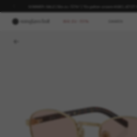
SOMMER-SALE | Bis zu -50%* | *Es gelten unsere AGB | JETZ
BIS ZU -50%
DAMEN