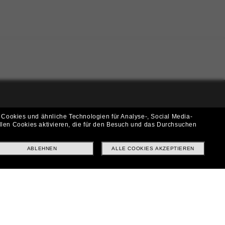
i!
 Cookies und ähnliche Technologien für Analyse-, Social Media-
llen Cookies aktivieren, die für den Besuch und das Durchsuchen
f? Abonniere unseren Newsletter *Es gelten unsere AGB
ABLEHNEN
ALLE COOKIES AKZEPTIEREN