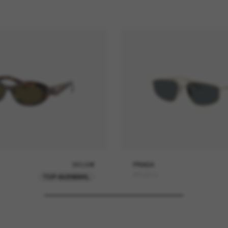
390,00€
PRADA
PR C51S
TOP AUSWAHL