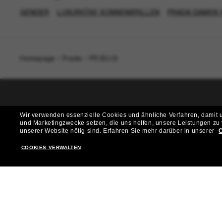
GENDER
LUXURIÖSE SONNENBRILLEN
PRADA DAMEN 
Homepage
/
Prada
/
PR B53S
T
Wir verwenden essenzielle Cookies und ähnliche Verfahren, damit un
und Marketingzwecke setzen, die uns helfen, unsere Leistungen zu
Möchtest du Zugang zu VIP-Events, exklusiven Empfehl
unserer Website nötig sind.
Erfahren Sie mehr darüber in unserer
C
COOKIES VERWALTEN