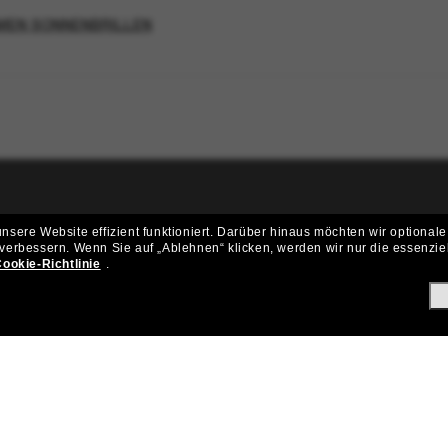
MEN SONNENBRILLEN
ritt der Sunglass Hut-Community be
sere Website effizient funktioniert.
Darüber hinaus möchten wir optionale
 verbessern.
Wenn Sie auf „Ablehnen“ klicken, werden wir nur die essenzie
ungen und Angeboten wie € 10 Rabatt* auf deinen nächsten Einkau
ookie-Richtlinie
.
Subscribe!