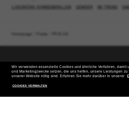
LUXURIÖSE SONNENBRILLEN
GENDER
IM TREND
DA
Homepage
/
Prada
/
PR B16S
T
Wir verwenden essenzielle Cookies und ähnliche Verfahren, damit un
und Marketingzwecke setzen, die uns helfen, unsere Leistungen zu
Möchtest du Zugang zu VIP-Events, exklusiven Empfehl
unserer Website nötig sind.
Erfahren Sie mehr darüber in unserer
C
COOKIES VERWALTEN