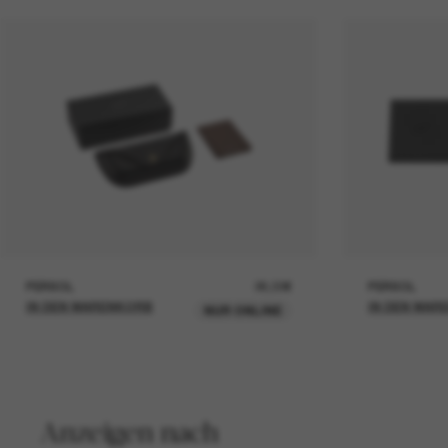
PERSOL
26,00€
PERSOL
IN DEN WARENKORB
IN DEN WAR
NUR ONLINE
Anzeigen nach