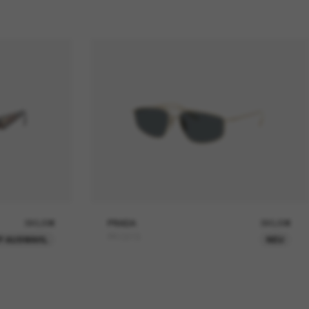
390,00€
PRADA
390,00€
PR C51S
P AUSWAHL
NEU