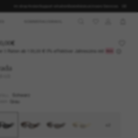
Im shop finden
Support erhalten
Bestellstatus
Unsere Services
DE
ES
SOMMERAUSWAHL
0,00€
r 3 Raten ab
0% effektiver Jahreszins mit
130,00 €
rada
 B16S
Schwarz
TELL
Grau
SER
+2