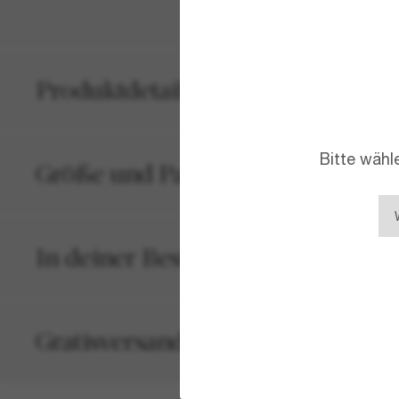
Produktdetails
Bitte wähl
Größe und Passform
In deiner Bestellung inbegriffen
Gratisversand und -Retouren