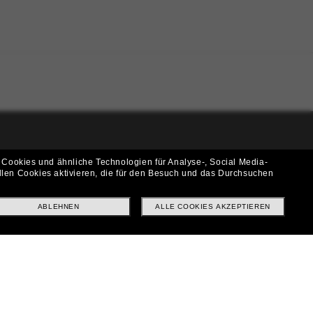
i!
 Cookies und ähnliche Technologien für Analyse-, Social Media-
llen Cookies aktivieren, die für den Besuch und das Durchsuchen
f? Abonniere unseren Newsletter *Es gelten unsere AGB
ABLEHNEN
ALLE COOKIES AKZEPTIEREN