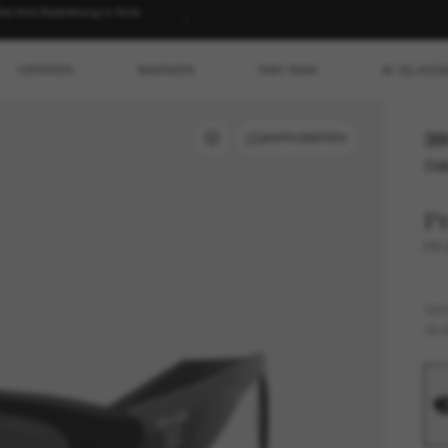
 Ihre Bestellung in Ihrer
HERREN
MARKEN
RAY-BAN
AI GLASS
39
ANPROBIEREN
Ode
P
PR
GES
GLÄ