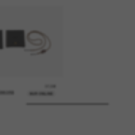
37,00€
ENKORB
NUR ONLINE