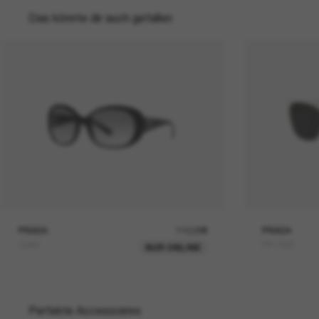
Das könnte dir auch gefallen
PRADA
110,00€
PRADA
Outlet
PR 19ZS
NUR ONLINE
Perfekte Accessoires