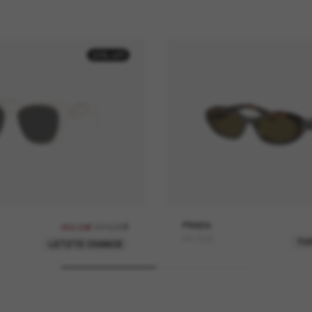
30% off
370,00€
PRADA
259,00€
PR 26ZS
TO
LETZTE CHANCE