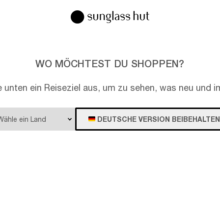
WO MÖCHTEST DU SHOPPEN?
e unten ein Reiseziel aus, um zu sehen, was neu und im
DEUTSCHE VERSION BEIBEHALTEN