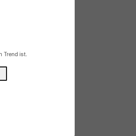
 Trend ist.