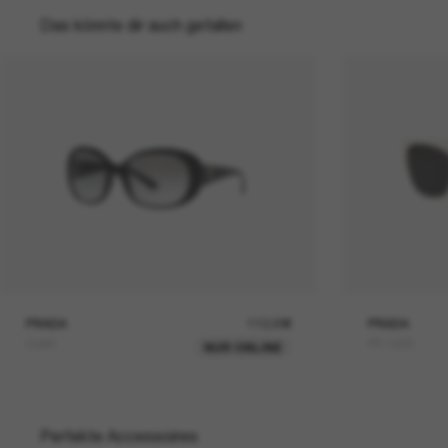
Das könnte dir auch gefallen
PRADA
110,00€
PRADA
Outlet
PR 19ZS
NUR ONLINE
Perfekte Accessoires