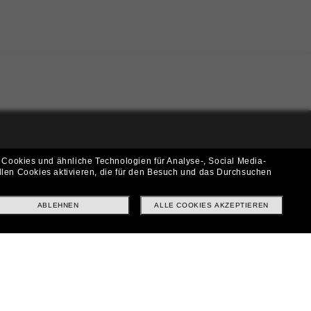
i!
 Cookies und ähnliche Technologien für Analyse-, Social Media-
llen Cookies aktivieren, die für den Besuch und das Durchsuchen
f? Abonniere unseren Newsletter *Es gelten unsere AGB
ABLEHNEN
ALLE COOKIES AKZEPTIEREN