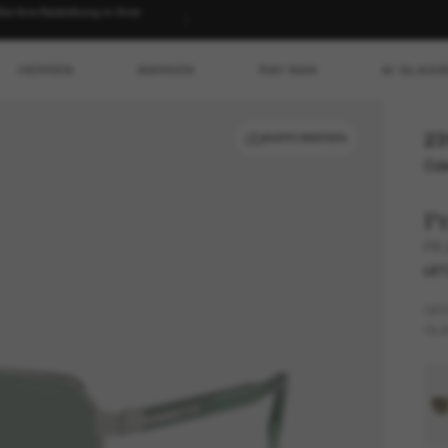
 Ihre Bestellung in Ihrer
HERREN
MARKEN
RAY-BAN
AI GLASS
23
ANPROBIEREN
Ode
P
PR
LET
GES
GLÄ