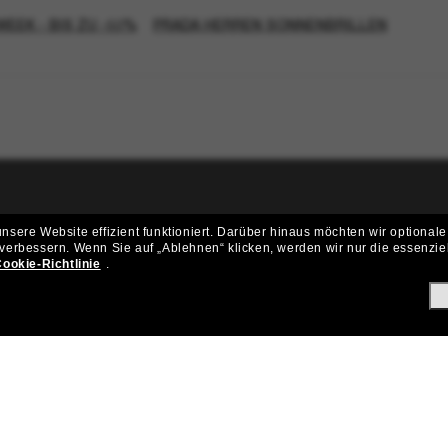
WEEK - BIS ZU -50%
PRADA HERREN SONNENBRILLEN
ritt der Sunglass Hut-Community be
sere Website effizient funktioniert.
Darüber hinaus möchten wir optionale
 verbessern.
Wenn Sie auf „Ablehnen“ klicken, werden wir nur die essenzie
ungen und Angeboten wie € 10 Rabatt* auf deinen nächsten Einkau
ookie-Richtlinie
.
Subscribe!