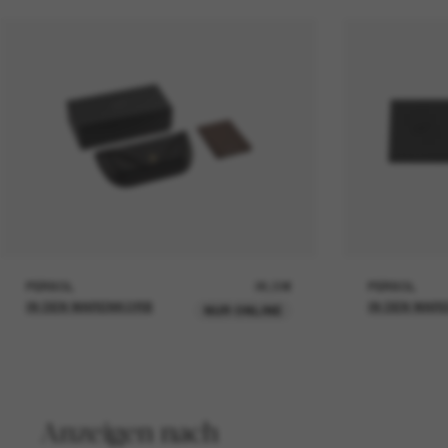
PERSOL
26,00€
PERSOL
IN DEN WARENKORB
IN DEN WAR
NUR ONLINE
Anzeigen nach