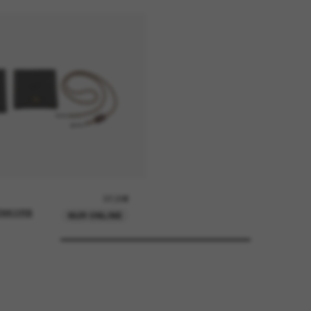
37,00€
ENKORB
NUR ONLINE