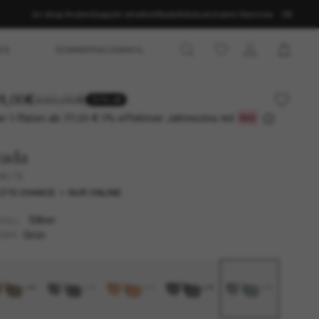
Im shop finden
Support erhalten
Bestellstatus
Unsere Services
DE
ES
SOMMERAUSWAHL
1,00€
330,00€
30% off
r 3 Raten ab
0% effektiver Jahreszins mit
77,00 €
rada
 A57S
ZTE CHANCE
NUR ONLINE
Silber
TELL
Grün
SER