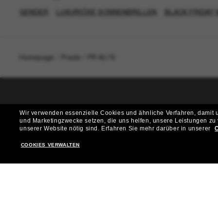
GENDER
LUXURIÖSE SONNENBRILLEN
BLACK FRIDAY 
Homepage
/
Prada
/
PR A57S
T
Wir verwenden essenzielle Cookies und ähnliche Verfahren, damit un
und Marketingzwecke setzen, die uns helfen, unsere Leistungen zu
Möchtest du Zugang zu VIP-Events, exklusiven Empfehl
unserer Website nötig sind.
Erfahren Sie mehr darüber in unserer
C
COOKIES VERWALTEN