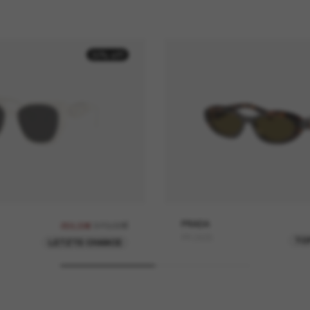
30% off
370,00€
PRADA
259,00€
PR 26ZS
TO
LETZTE CHANCE