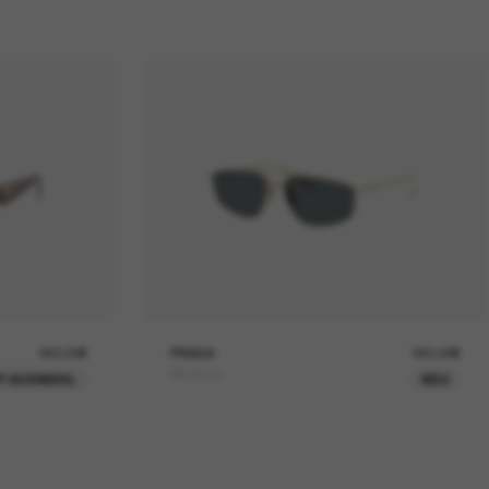
390,00€
PRADA
390,00€
PR C51S
P AUSWAHL
NEU