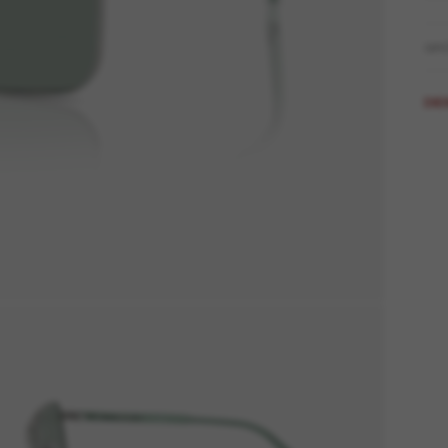
GR
DIE