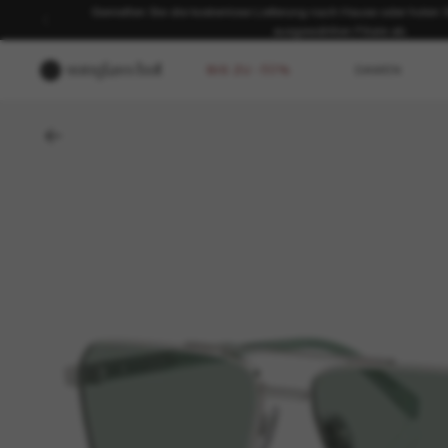
Genießen Sie die kostenlose Lieferung nach Hause oder holen Sie
ausgewählten Filiale ab.
BIS ZU -50%
DAMEN