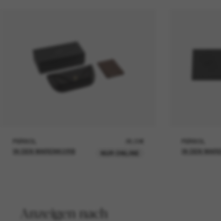
PERSOL
26,00€
PERSOL
IN DEN WARENKORB
IN DEN WAR
NUR ONLINE
Anzeigen nach