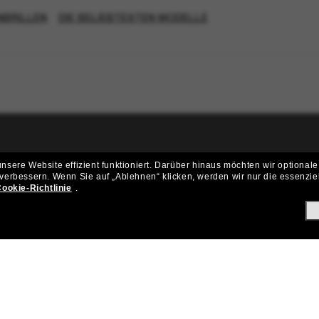
NBRILLEN
DIE BELIEBTESTEN MODELLE
ritt der Sunglass Hut-Community be
sere Website effizient funktioniert.
Darüber hinaus möchten wir optionale
 verbessern.
Wenn Sie auf „Ablehnen“ klicken, werden wir nur die essenzie
ungen und Angeboten wie € 10 Rabatt* auf deinen nächsten Einkau
ookie-Richtlinie
.
Subscribe!