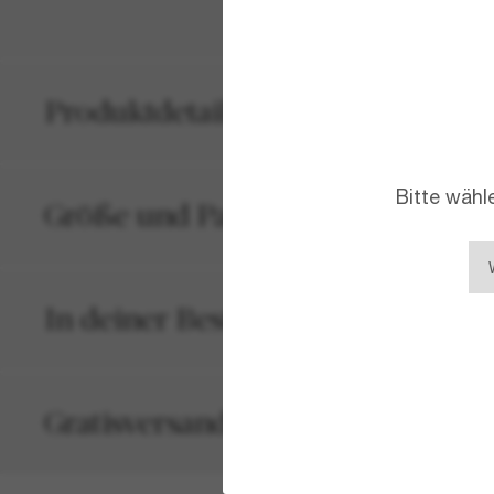
Produktdetails
Bitte wähl
Größe und Passform
In deiner Bestellung inbegriffen
Gratisversand und -Retouren