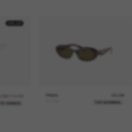
30% off
370,00€
PRADA
390,00€
9,00€
PR 26ZS
TOP AUSWAHL
TE CHANCE