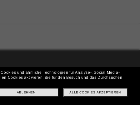
i!
 Cookies und ähnliche Technologien für Analyse-, Social Media-
llen Cookies aktivieren, die für den Besuch und das Durchsuchen
f? Abonniere unseren Newsletter *Es gelten unsere AGB
ABLEHNEN
ALLE COOKIES AKZEPTIEREN