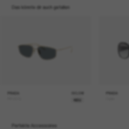
Das könnte dir auch gefallen
PRADA
390,00€
PRADA
PR C51S
Outlet
NEU
Perfekte Accessoires