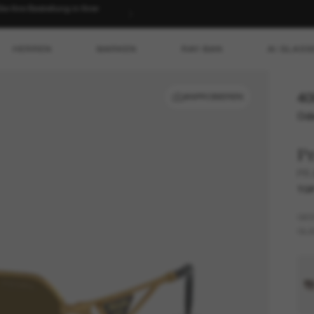
 Ihre Bestellung in Ihrer
HERREN
MARKEN
RAY-BAN
AI GLASS
40
ANPROBIEREN
Ode
P
PR
TO
GES
GLÄ