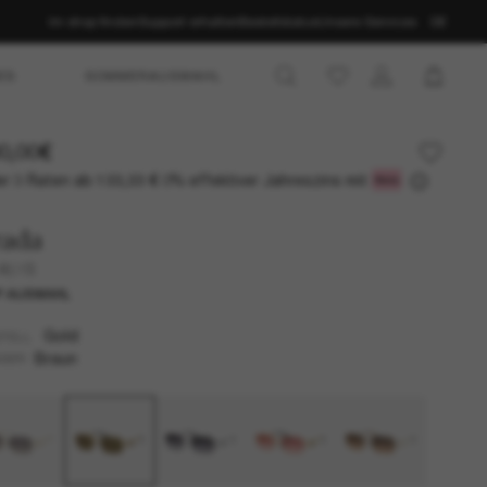
Im shop finden
Support erhalten
Bestellstatus
Unsere Services
DE
ES
SOMMERAUSWAHL
0,00€
r 3 Raten ab
0% effektiver Jahreszins mit
133,33 €
rada
 A51S
P AUSWAHL
Gold
TELL
Braun
SER