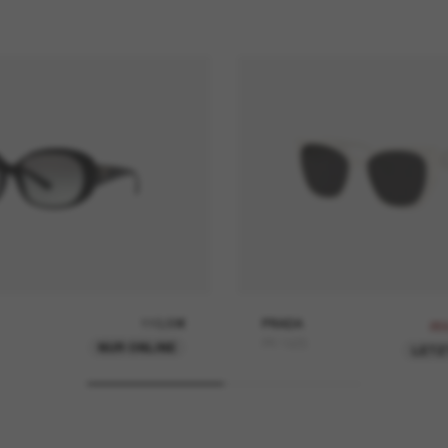
110,00€
PRADA
25
PR 19ZS
NUR ONLINE
LETZ