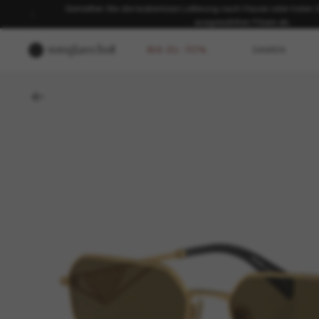
Genießen Sie die kostenlose Lieferung nach Hause oder holen Sie
ausgewählten Filiale ab.
BIS ZU -50%
DAMEN