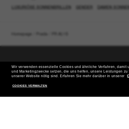
LUXURIÖSE SONNENBRILLEN
GENDER
DAMEN SONNE
Homepage
/
Prada
/
PR A51S
T
Wir verwenden essenzielle Cookies und ähnliche Verfahren, damit un
und Marketingzwecke setzen, die uns helfen, unsere Leistungen zu
Möchtest du Zugang zu VIP-Events, exklusiven Empfehl
unserer Website nötig sind.
Erfahren Sie mehr darüber in unserer
C
COOKIES VERWALTEN