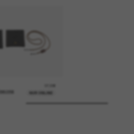
37,00€
ENKORB
NUR ONLINE