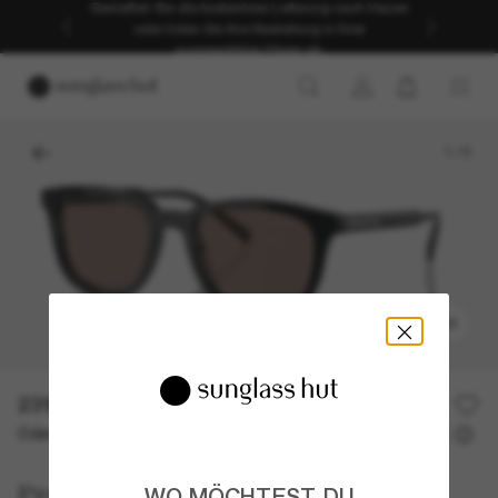
Genießen Sie die kostenlose Lieferung nach Hause
oder holen Sie Ihre Bestellung in Ihrer
ausgewählten Filiale ab.
1
/
5
ANPROBIEREN
231,00€
330,00€
30% off
Oder 3 Raten ab
0% effektiver Jahreszins mit
77,00 €
Prada
WO MÖCHTEST DU