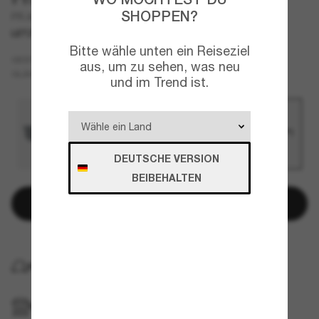
SHOPPEN?
PR A21S
LETZTE CHANCE
NUR ONLINE
Bitte wähle unten ein Reiseziel
Schwarz
GESTELL
aus, um zu sehen, was neu
Braun
Polarisiert
GLÄSER
und im Trend ist.
DEUTSCHE VERSION
BEIBEHALTEN
In den Warenkorb
KOSTENLOSE LIEFERUNG NACH HAUSE
IM GESCHÄFT ABHOLEN