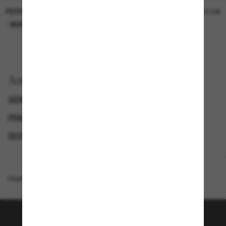
PERSOL
PERSOL
26,00€
37,00€
NUR ONLINE
NUR ONLINE
Anzeigen nach
GENDER
LUXURIÖSE SONNENBRILLEN
PRADA HERREN SONNENBRILLEN
DESIGNER-SONNENBRILLENMARKEN
Homepage
/
Prada
/
PR A21S