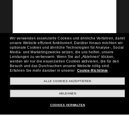
Tritt der Sunglass Hut-
Community bei!
Möchtest du Zugang zu VIP-Events, exklusiven
Empfehlungen und Angeboten wie € 10 Rabatt*
auf deinen nächsten Einkauf? Abonniere unseren
Newsletter *Es gelten unsere AGB
Wir verwenden essenzielle Cookies und ähnliche Verfahren, damit
Subscribe!
unsere Website effizient funktioniert.
Darüber hinaus möchten wir
optionale Cookies und ähnliche Technologien für Analyse-, Social
Media- und Marketingzwecke setzen, die uns helfen, unsere
Leistungen zu verbessern.
Wenn Sie auf „Ablehnen“ klicken,
werden wir nur die essenziellen Cookies aktivieren, die für den
Besuch und das Durchsuchen unserer Website nötig sind.
Shopping online
Erfahren Sie mehr darüber in unserer
Cookie-Richtlinie
.
ALLE COOKIES AKZEPTIEREN
Brands
ABLEHNEN
COOKIES VERWALTEN
Unternehmen