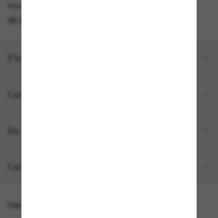
Kostenlose Abholung verfügbar
IM STORE FINDEN
Produktdetails
Größe und Passform
In deiner Bestellung inbegriffen
Gratisversand und -Retouren
Das könnte dir auch gefallen