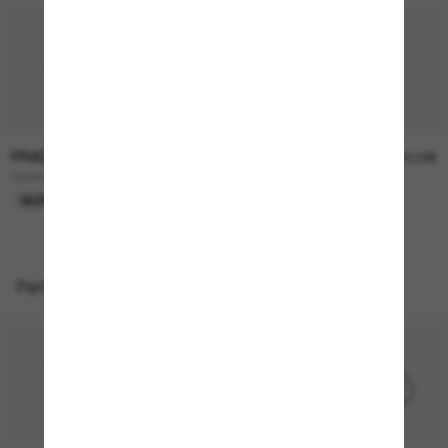
PRADA
PRADA
110,00€
390,00€
Outlet
PR 26ZS
NUR ONLINE
TOP AUSWAHL
Perfekte Accessoires