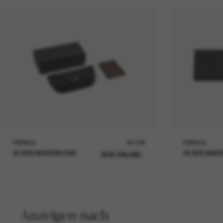
PERSOL
26,00€
PERSOL
IN DEN WARENKORB
IN DEN WAR
NUR ONLINE
Anzeigen nach