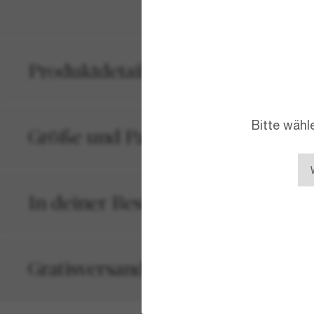
Produktdetails
Bitte wähl
Größe und Passform
In deiner Bestellung inbegriffen
Gratisversand und -Retouren