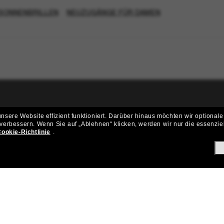
SONNENBRILLEN
NEUZUGÄNGE FÜR DAMEN
ritt der Sunglass Hut-Community be
sere Website effizient funktioniert.
Darüber hinaus möchten wir optionale
 verbessern.
Wenn Sie auf „Ablehnen“ klicken, werden wir nur die essenzie
ungen und Angeboten wie € 10 Rabatt* auf deinen nächsten Einkau
ookie-Richtlinie
.
Subscribe!