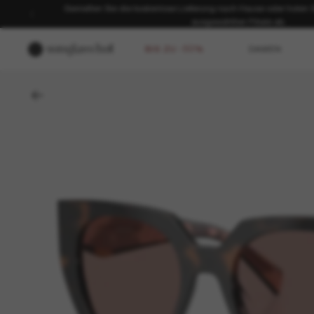
Genießen Sie die kostenlose Lieferung nach Hause oder holen Sie
ausgewählten Filiale ab.
BIS ZU -50%
DAMEN