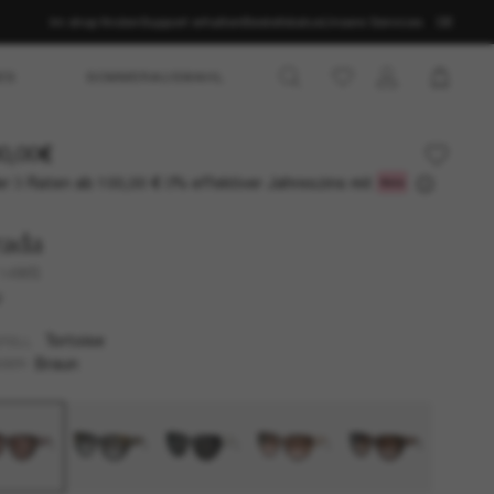
Im shop finden
Support erhalten
Bestellstatus
Unsere Services
DE
ES
SOMMERAUSWAHL
0,00€
r 3 Raten ab
0% effektiver Jahreszins mit
100,00 €
rada
 14WS
U
Tortoise
TELL
Braun
SER