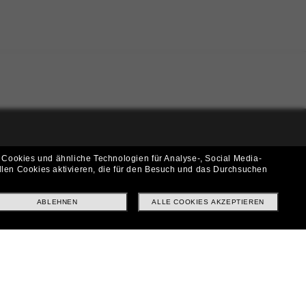
i!
 Cookies und ähnliche Technologien für Analyse-, Social Media-
llen Cookies aktivieren, die für den Besuch und das Durchsuchen
f? Abonniere unseren Newsletter *Es gelten unsere AGB
ABLEHNEN
ALLE COOKIES AKZEPTIEREN