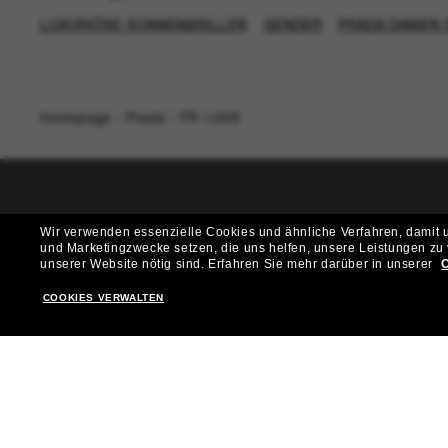
LUXURIÖSE SONNENBRILLEN
GENDER
PRADA DAMEN 
Homepage
/
Prada
/
PR 14WS
T
Wir verwenden essenzielle Cookies und ähnliche Verfahren, damit un
und Marketingzwecke setzen, die uns helfen, unsere Leistungen zu
Möchtest du Zugang zu VIP-Events, exklusiven Empfehl
unserer Website nötig sind.
Erfahren Sie mehr darüber in unserer
C
COOKIES VERWALTEN