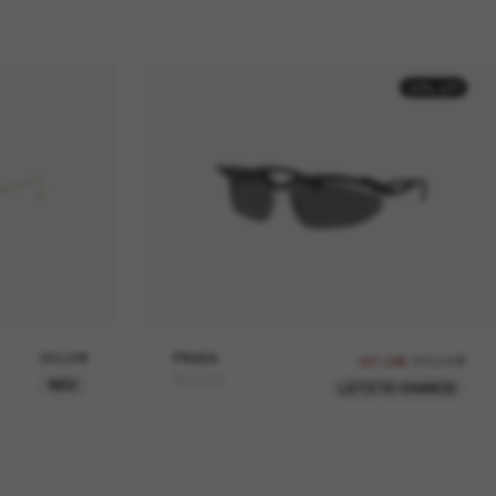
30% off
390,00€
PRADA
430,00€
301,00€
PR A25S
NEU
LETZTE CHANCE