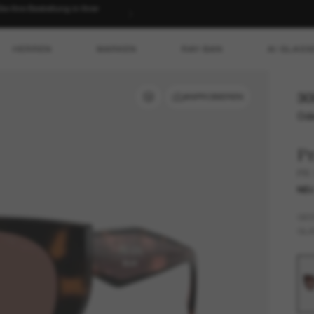
 Ihre Bestellung in Ihrer
HERREN
MARKEN
RAY-BAN
AI GLASS
30
ANPROBIEREN
Ode
P
PR
NE
GES
GLÄ