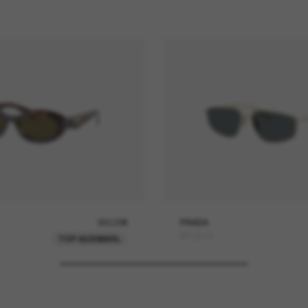
390,00€
PRADA
PR C51S
TOP AUSWAHL