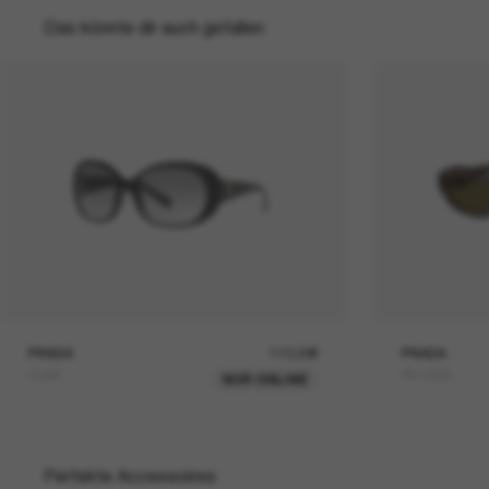
Das könnte dir auch gefallen
PRADA
110,00€
PRADA
Outlet
PR 26ZS
NUR ONLINE
Perfekte Accessoires