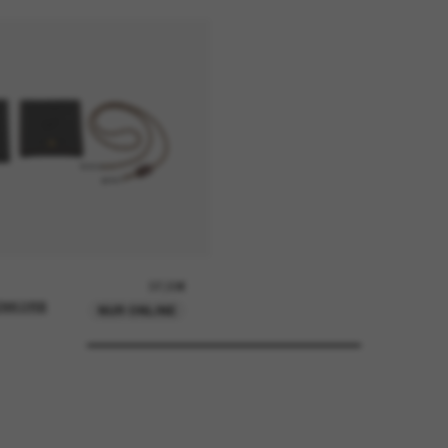
37,00€
ENKORB
NUR ONLINE