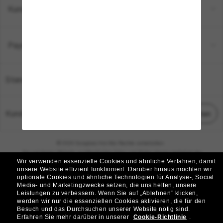
Kundenservice
Payment Methods
Standort:
Deutschland
Kundenservice
Chat starten
© 2026 Sunglass Hut Alle Rechte vorbehalten.
Die auf dieser Website veröffentlichten Fotos und Bilder dienen lediglich der
Wir verwenden essenzielle Cookies und ähnliche Verfahren, damit
Veranschaulichung.
unsere Website effizient funktioniert.
Darüber hinaus möchten wir
optionale Cookies und ähnliche Technologien für Analyse-, Social
|
|
Cookie-Richtlinie
Datenschutzbestimmungen
Media- und Marketingzwecke setzen, die uns helfen, unsere
Leistungen zu verbessern.
Wenn Sie auf „Ablehnen“ klicken,
werden wir nur die essenziellen Cookies aktivieren, die für den
|
|
Besuch und das Durchsuchen unserer Website nötig sind.
Geschäftsbedingungen
AdChoices
Erfahren Sie mehr darüber in unserer
Cookie-Richtlinie
.