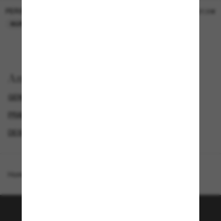
PERSOL
PERSOL
26,00€
37,00€
NUR ONLINE
NUR ONLINE
Anzeigen nach
GENDER
LUXURIÖSE SONNENBRILLEN
PRADA DAMEN SONNENBRILLEN
DESIGNER-SONNENBRILLENMARKEN
Homepage
/
Prada
/
PR 08YS