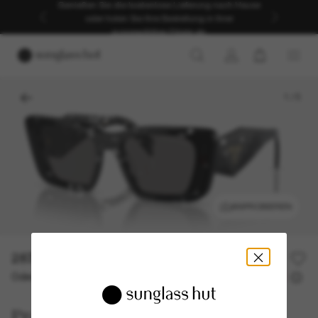
Genießen Sie die kostenlose Lieferung nach Hause
oder holen Sie Ihre Bestellung in Ihrer
ausgewählten Filiale ab.
1
/
5
ANPROBIEREN
287,00€
410,00€
30% off
Oder 3 Raten ab
0% effektiver Jahreszins mit
95,67 €
Prada