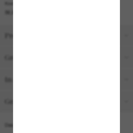
Kostenlose Abholung verfügbar
IM STORE FINDEN
Produktdetails
Größe und Passform
In deiner Bestellung inbegriffen
Gratisversand und -Retouren
Das könnte dir auch gefallen