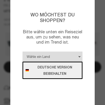
PR 08YS
LETZTE CHANCE
NUR ONLINE
WO MÖCHTEST DU
Schwarz
SHOPPEN?
GESTELL
Grau
Polarisiert
GLÄSER
Bitte wähle unten ein Reiseziel
aus, um zu sehen, was neu
und im Trend ist.
In den Warenkorb
DEUTSCHE VERSION
BEIBEHALTEN
KOSTENLOSE LIEFERUNG NACH HAUSE
IM GESCHÄFT ABHOLEN