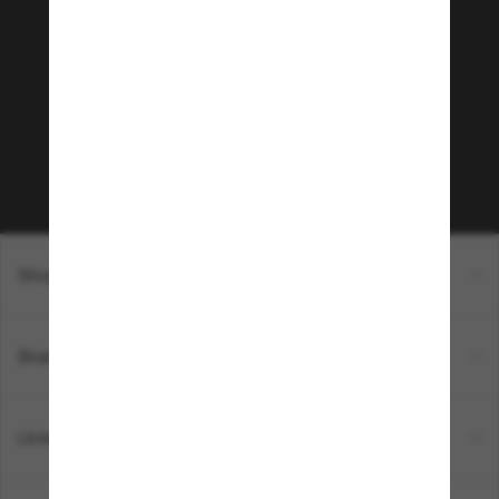
Tritt der Sunglass Hut-
Community bei!
Möchtest du Zugang zu VIP-Events, exklusiven
Empfehlungen und Angeboten wie € 10 Rabatt*
auf deinen nächsten Einkauf? Abonniere unseren
Newsletter *Es gelten unsere AGB
Subscribe!
Shopping online
Brands
Unternehmen