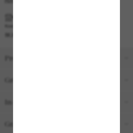
PER E-MAIL BENACHRICHTIGEN
IM GESCHÄFT ABHOLEN
Kostenlose Abholung am selben Tag verfügbar
IM STORE FINDEN
Produktdetails
Größe und Passform
In deiner Bestellung inbegriffen
Gratisversand und -Retouren