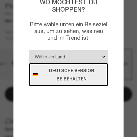
WO MÖCHTEST DU
Prada
SHOPPEN?
PR 02ZS
NEU
Bitte wähle unten ein Reiseziel
aus, um zu sehen, was neu
Blau
GESTELL
und im Trend ist.
Blau
GLÄSER
DEUTSCHE VERSION
BEIBEHALTEN
Online kaufen und im Store abholen
KOSTENLOSE LIEFERUNG NACH HAUSE
Nicht für die Lieferung nach Hause verfügbar