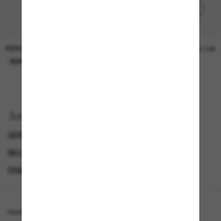
PERSOL
PERSOL
26,00€
37,00€
NUR ONLINE
NUR ONLINE
Anzeigen nach
GENDER
LUXURIÖSE SONNENBRILLEN
NEUZUGÄNGE FÜR HERREN
PRADA HERREN SONNENBRILLEN
Homepage
/
Prada
/
PR 02ZS