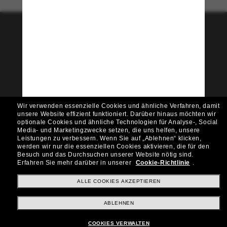
Tritt der Sunglass Hut-
Community bei!
Möchtest du Zugang zu VIP-Events, exklusiven
Empfehlungen und Angeboten wie € 10 Rabatt*
auf deinen nächsten Einkauf? Abonniere unseren
Newsletter *Es gelten unsere AGB
Wir verwenden essenzielle Cookies und ähnliche Verfahren, damit
Subscribe!
unsere Website effizient funktioniert.
Darüber hinaus möchten wir
optionale Cookies und ähnliche Technologien für Analyse-, Social
Media- und Marketingzwecke setzen, die uns helfen, unsere
Leistungen zu verbessern.
Wenn Sie auf „Ablehnen“ klicken,
werden wir nur die essenziellen Cookies aktivieren, die für den
Besuch und das Durchsuchen unserer Website nötig sind.
Shopping online
Erfahren Sie mehr darüber in unserer
Cookie-Richtlinie
.
ALLE COOKIES AKZEPTIEREN
Brands
ABLEHNEN
COOKIES VERWALTEN