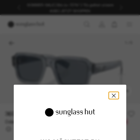
SOMMER-SALE | Bis zu -50%* | *Es gelten unsere
AGB | JETZT SHOPPEN
1
/
5
ANPROBIEREN
360,00€
Oder 3 Raten ab
0% effektiver Jahreszins mit
120,00 €