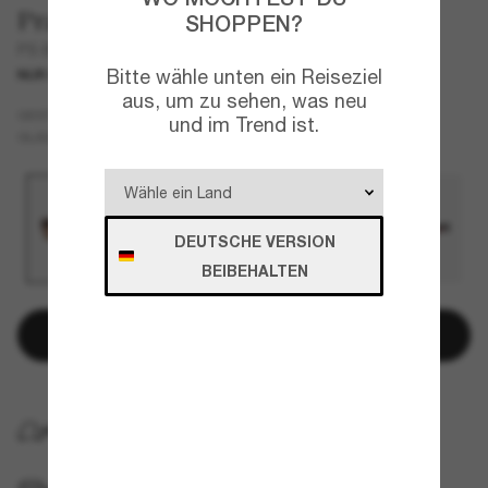
Prada Linea Rossa
SHOPPEN?
PS B52S
Bitte wähle unten ein Reiseziel
NUR ONLINE
NEU
aus, um zu sehen, was neu
Schwarz
GESTELL
und im Trend ist.
Braun
GLÄSER
DEUTSCHE VERSION
BEIBEHALTEN
In den Warenkorb
KOSTENLOSE LIEFERUNG NACH HAUSE