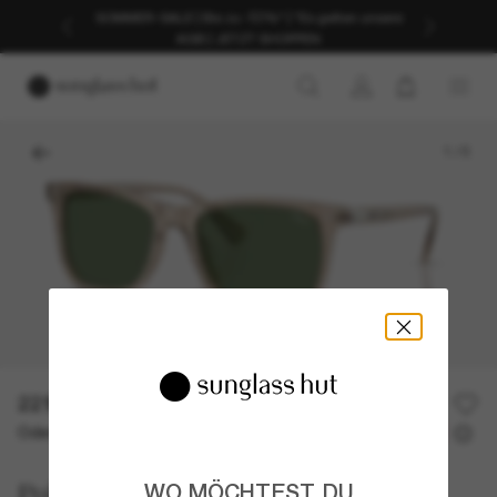
SOMMER-SALE | Bis zu -50%* | *Es gelten unsere
AGB | JETZT SHOPPEN
1
/
5
221,00€
Oder 3 Raten ab
0% effektiver Jahreszins mit
73,67 €
Polo Ralph Lauren
WO MÖCHTEST DU