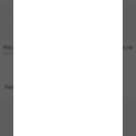
POLO RALPH LAUREN
POLO RALPH LAUREN
174,00€
165,00€
PH3137
PH4206
Perfekte Accessoires