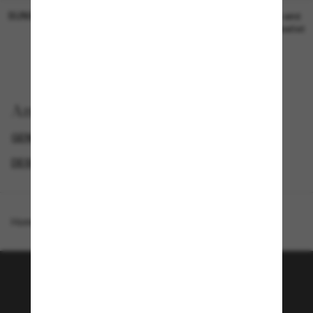
SUNGLASS HUT COLLECTION
SUNGLASS HUT COLLECTION
19,00€
Preis wird
bearbeitet
Anzeigen nach
GENDER
PROMOTIONS NL
DESIGNER-SONNENBRILLENMARKEN
SPECIALDEALS
Homepage
/
Polo Ralph Lauren
/
PH4220U
Tritt der Sunglass Hut-
Community bei!