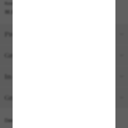
Kostenlose Abholung am selben Tag verfügbar
IM STORE FINDEN
Produktdetails
Größe und Passform
In deiner Bestellung inbegriffen
Gratisversand und -Retouren
Das könnte dir auch gefallen