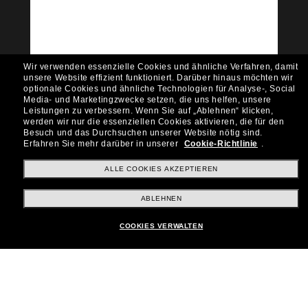
Möchtest du Zugang zu VIP-Events, exklusiven
Empfehlungen und Angeboten wie € 10 Rabatt*
auf deinen nächsten Einkauf? Abonniere unseren
Newsletter *Es gelten unsere AGB
Wir verwenden essenzielle Cookies und ähnliche Verfahren, damit
Subscribe!
unsere Website effizient funktioniert.
Darüber hinaus möchten wir
optionale Cookies und ähnliche Technologien für Analyse-, Social
Media- und Marketingzwecke setzen, die uns helfen, unsere
Leistungen zu verbessern.
Wenn Sie auf „Ablehnen“ klicken,
werden wir nur die essenziellen Cookies aktivieren, die für den
Besuch und das Durchsuchen unserer Website nötig sind.
Shopping online
Erfahren Sie mehr darüber in unserer
Cookie-Richtlinie
.
ALLE COOKIES AKZEPTIEREN
Brands
ABLEHNEN
COOKIES VERWALTEN
Unternehmen
Kundenservice