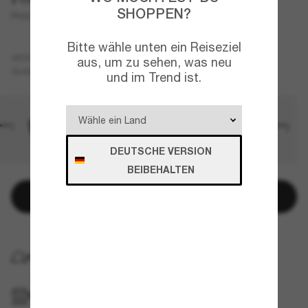
SHOPPEN?
PH4220U
Bitte wähle unten ein Reiseziel
Braun
GESTELL
aus, um zu sehen, was neu
Grün
GLÄSER
und im Trend ist.
DEUTSCHE VERSION
BEIBEHALTEN
In den Warenkorb
KOSTENLOSE LIEFERUNG NACH HAUSE
IM GESCHÄFT ABHOLEN