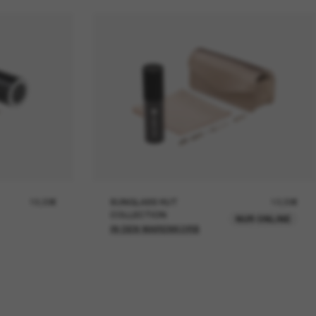
19,00€
SUNGLASS HUT
12,00€
COLLECTION
NUR ONLINE
IN DEN WARENKORB