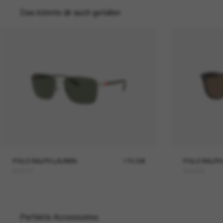
Das könnte dir auch gefallen
POLO RALPH LAUREN
174,00€
POLO RALPH
PH3137
PH4206
Perfekte Accessoires