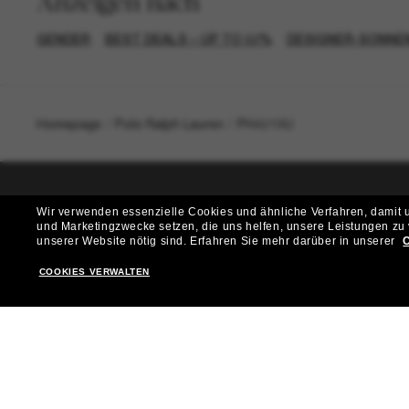
Anzeigen nach
GENDER
BEST DEALS – UP TO 50%
DESIGNER-SONNE
Homepage
/
Polo Ralph Lauren
/
PH4219U
Wir verwenden essenzielle Cookies und ähnliche Verfahren, damit un
T
und Marketingzwecke setzen, die uns helfen, unsere Leistungen zu
unserer Website nötig sind.
Erfahren Sie mehr darüber in unserer
C
Möchtest du Zugang zu VIP-Events, exklusiven Empfehl
COOKIES VERWALTEN