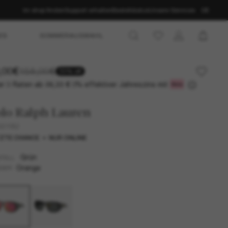
Im shop finden
Support erhalten
Bestellstatus
Unsere Services
DE
ES
SOMMERAUSWAHL
,00€
158,00€
50% off
r 3 Raten ab
0% effektiver Jahreszins mit
26,33 €
lo Ralph Lauren
4219U
ZTE CHANCE
NUR ONLINE
Grün
TELL
Orange
SER