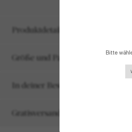
Produktdetails
Bitte wähl
Größe und Passform
In deiner Bestellung inbegriffen
Gratisversand und -Retouren