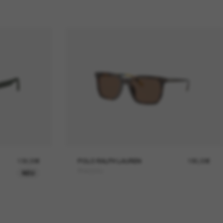
139,00€
POLO RALPH LAUREN
185,00€
PH4224U
NEU