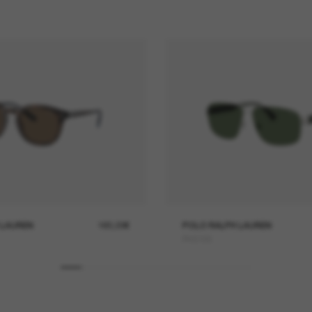
 LAUREN
165,00€
POLO RALPH LAUREN
PH3165