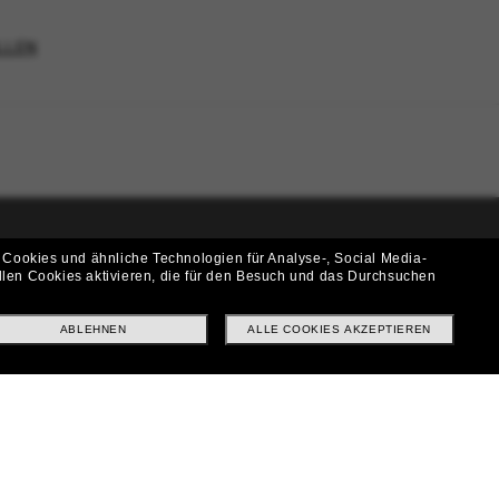
LLEN
 Cookies und ähnliche Technologien für Analyse-, Social Media-
i!
llen Cookies aktivieren, die für den Besuch und das Durchsuchen
f? Abonniere unseren Newsletter *Es gelten unsere AGB
ABLEHNEN
ALLE COOKIES AKZEPTIEREN