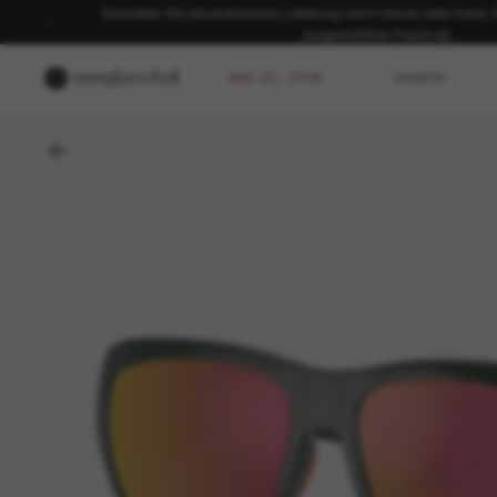
Genießen Sie die kostenlose Lieferung nach Hause oder holen Sie
ausgewählten Filiale ab.
BIS ZU -50%
DAMEN