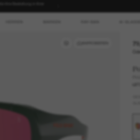
 Ihre Bestellung in Ihrer
HERREN
MARKEN
RAY-BAN
AI GLASS
79
ANPROBIEREN
Ode
Po
PH
LET
GES
GLÄ