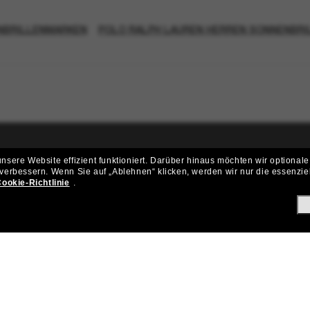
NBRILLENMARKEN
POLO RALPH LAUREN HERREN SONNENBRI
sere Website effizient funktioniert.
Darüber hinaus möchten wir optionale
ritt der Sunglass Hut-Community be
 verbessern.
Wenn Sie auf „Ablehnen“ klicken, werden wir nur die essenzie
ookie-Richtlinie
.
ungen und Angeboten wie € 10 Rabatt* auf deinen nächsten Einkau
Subscribe!