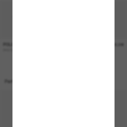
POLO RALPH LAUREN
POLO RALPH LAUREN
174,00€
165,00€
PH3137
PH4206
Perfekte Accessoires