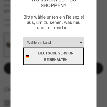
SHOPPEN?
PH4212
LETZTE CHANCE
NUR ONLINE
Bitte wähle unten ein Reiseziel
Tortoise
GESTELL
aus, um zu sehen, was neu
Grün
GLÄSER
und im Trend ist.
DEUTSCHE VERSION
BEIBEHALTEN
In den Warenkorb
KOSTENLOSE LIEFERUNG NACH HAUSE
IM GESCHÄFT ABHOLEN