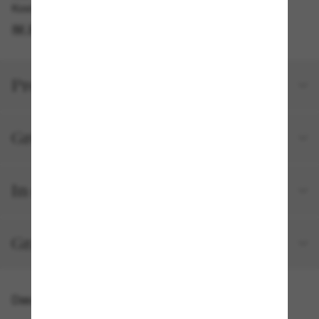
Kostenlose Abholung verfügbar
IM STORE FINDEN
Produktdetails
Größe und Passform
In deiner Bestellung inbegriffen
Gratisversand und -Retouren
Das könnte dir auch gefallen