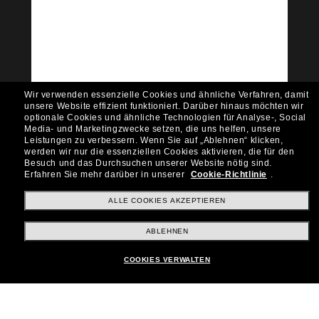
Tritt der Sunglass Hut-
Community bei!
Möchtest du Zugang zu VIP-Events, exklusiven
Empfehlungen und Angeboten wie € 10 Rabatt*
auf deinen nächsten Einkauf? Abonniere unseren
Newsletter *Es gelten unsere AGB
Wir verwenden essenzielle Cookies und ähnliche Verfahren, damit
Subscribe!
unsere Website effizient funktioniert.
Darüber hinaus möchten wir
optionale Cookies und ähnliche Technologien für Analyse-, Social
Media- und Marketingzwecke setzen, die uns helfen, unsere
Leistungen zu verbessern.
Wenn Sie auf „Ablehnen“ klicken,
werden wir nur die essenziellen Cookies aktivieren, die für den
Besuch und das Durchsuchen unserer Website nötig sind.
Shopping online
Erfahren Sie mehr darüber in unserer
Cookie-Richtlinie
.
ALLE COOKIES AKZEPTIEREN
Brands
ABLEHNEN
COOKIES VERWALTEN
Unternehmen