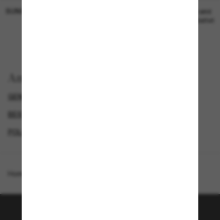
SUNGLASS HUT COLLECTION
SUNGLASS HUT COLLECTION
19,00€
Preis wird
bearbeitet
Anzeigen nach
GENDER
DESIGNER-SONNENBRILLENMARKEN
BEST DEALS – UP TO 50%
POLO RALPH LAUREN HERREN SONNENBRILLEN
Homepage
/
Polo Ralph Lauren
/
PH4212