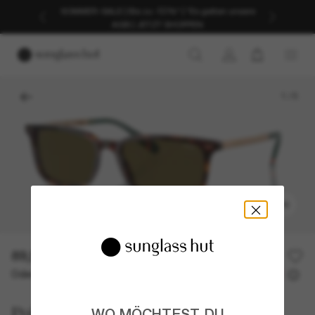
SOMMER-SALE | Bis zu -50%* | *Es gelten unsere
AGB | JETZT SHOPPEN
1
/
5
ANPROBIEREN
89,50€
179,00€
50% off
Oder 3 Raten ab
0% effektiver Jahreszins mit
29,83 €
Polo Ralph Lauren
WO MÖCHTEST DU