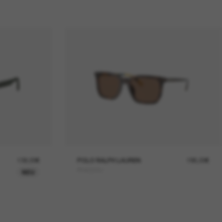
139,00€
POLO RALPH LAUREN
185,00€
PH4224U
NEU