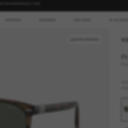
 Ihre Bestellung in Ihrer
HERREN
MARKEN
RAY-BAN
AI GLASS
13
ANPROBIEREN
Po
PH
GES
GLÄ