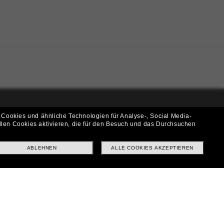
 Cookies und ähnliche Technologien für Analyse-, Social Media-
i!
llen Cookies aktivieren, die für den Besuch und das Durchsuchen
f? Abonniere unseren Newsletter *Es gelten unsere AGB
ABLEHNEN
ALLE COOKIES AKZEPTIEREN