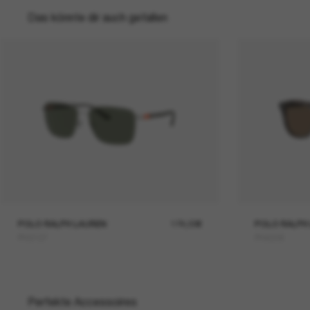
Das könnte dir auch gefallen
POLO RALPH LAUREN
174,00€
POLO RALPH
PH3137
PH4206
Perfekte Accessoires