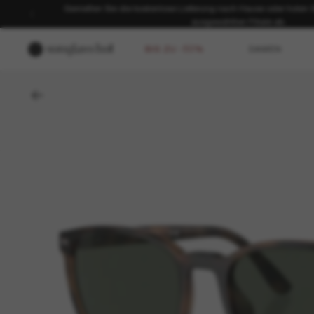
Genießen Sie die kostenlose Lieferung nach Hause oder holen Sie
ausgewählten Filiale ab.
BIS ZU -50%
DAMEN