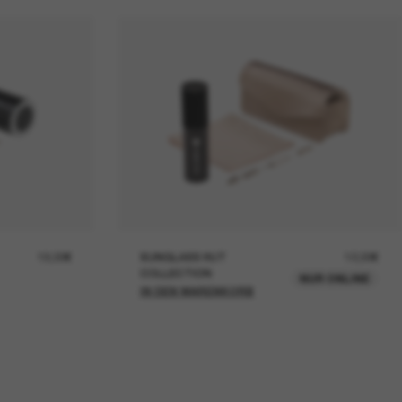
19,00€
SUNGLASS HUT
12,00€
COLLECTION
NUR ONLINE
IN DEN WARENKORB