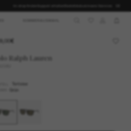
Im shop finden
Support erhalten
Bestellstatus
Unsere Services
DE
ES
SOMMERAUSWAHL
9,00€
lo Ralph Lauren
4208U
Tortoise
TELL
Grün
SER