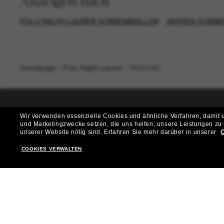
Anzeigen nach
POLO RALPH LAUREN SONNENBRILLEN
HERREN SONNE
Homepage
/
Polo Ralph Lauren
/
PH4208U
Wir verwenden essenzielle Cookies und ähnliche Verfahren, damit un
T
und Marketingzwecke setzen, die uns helfen, unsere Leistungen zu
unserer Website nötig sind.
Erfahren Sie mehr darüber in unserer
C
Möchtest du Zugang zu VIP-Events, exklusiven Empfehl
COOKIES VERWALTEN