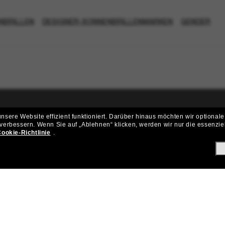
NBRILLEN
DESIGNER-SONNENBRILLENMARKEN
GENDER
sere Website effizient funktioniert.
Darüber hinaus möchten wir optionale
ritt der Sunglass Hut-Community be
 verbessern.
Wenn Sie auf „Ablehnen“ klicken, werden wir nur die essenzie
ookie-Richtlinie
.
ungen und Angeboten wie € 10 Rabatt* auf deinen nächsten Einkau
Subscribe!