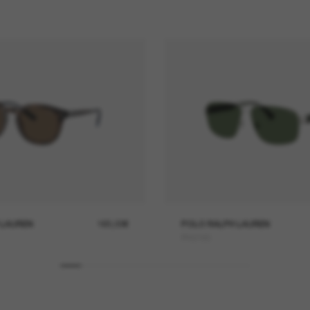
 LAUREN
165,00€
POLO RALPH LAUREN
PH3165