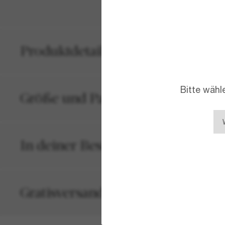
Produktdetails
Bitte wähl
Größe und Passform
In deiner Bestellung inbegriffen
Gratisversand und -Retouren