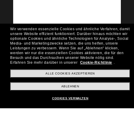
Möchtest du Zugang zu VIP-Events, exklusiven
Empfehlungen und Angeboten wie € 10 Rabatt*
auf deinen nächsten Einkauf? Abonniere unseren
Newsletter *Es gelten unsere AGB
Wir verwenden essenzielle Cookies und ähnliche Verfahren, damit
Subscribe!
unsere Website effizient funktioniert.
Darüber hinaus möchten wir
optionale Cookies und ähnliche Technologien für Analyse-, Social
Media- und Marketingzwecke setzen, die uns helfen, unsere
Leistungen zu verbessern.
Wenn Sie auf „Ablehnen“ klicken,
werden wir nur die essenziellen Cookies aktivieren, die für den
Besuch und das Durchsuchen unserer Website nötig sind.
Shopping online
Erfahren Sie mehr darüber in unserer
Cookie-Richtlinie
.
ALLE COOKIES AKZEPTIEREN
Brands
ABLEHNEN
COOKIES VERWALTEN
Unternehmen
Kundenservice