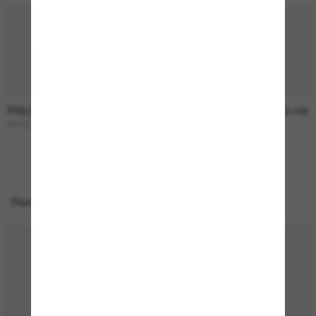
POLO RALPH LAUREN
POLO RALPH LAUREN
174,00€
165,00€
PH3137
PH4206
Perfekte Accessoires