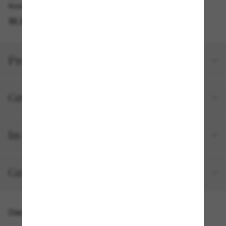
Kostenlose Abholung am selben Tag verfügbar
IM STORE FINDEN
Produktdetails
Größe und Passform
In deiner Bestellung inbegriffen
Gratisversand und -Retouren
Das könnte dir auch gefallen