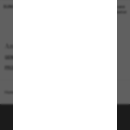
SUNGLASS HUT COLLECTION
SUNGLASS HUT COLLECTION
19,00€
Preis wird
bearbeitet
Anzeigen nach
GENDER
BLACK FRIDAY WEEK - BIS ZU -50%
PROMOTIONS NL
SPECIALDEALS
Homepage
/
Polo Ralph Lauren
/
PH4183U
Tritt der Sunglass Hut-
Community bei!