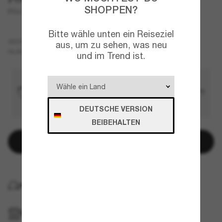
SHOPPEN?
PH4183U
Bitte wähle unten ein Reiseziel
Schwarz
GESTELL
aus, um zu sehen, was neu
Grau
GLÄSER
und im Trend ist.
DEUTSCHE VERSION
BEIBEHALTEN
In den Warenkorb
KOSTENLOSE LIEFERUNG NACH HAUSE
IM GESCHÄFT ABHOLEN