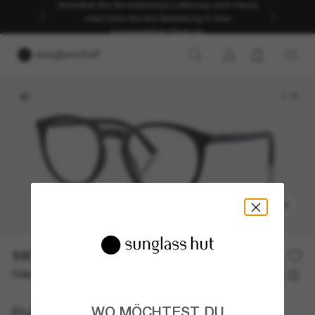
Genießen Sie die kostenlose Lieferung nach Hause
oder holen Sie Ihre Bestellung in Ihrer
ausgewählten Filiale ab.
1
/
6
ANPROBIEREN
180,00€
Oder 3 Raten ab
0% effektiver Jahreszins mit
60,00 €
Polo Ralph Lauren
WO MÖCHTEST DU