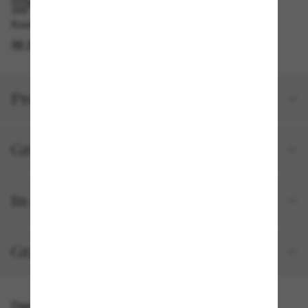
IM GESCHÄFT ABHOLEN
Kostenlose Abholung am selben Tag verfügbar
IM STORE FINDEN
Produktdetails
Größe und Passform
In deiner Bestellung inbegriffen
Gratisversand und -Retouren
Das könnte dir auch gefallen