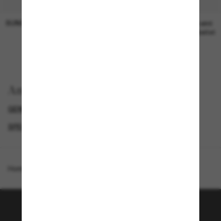
SUNGLASS HUT COLLECTION
SUNGLASS HUT COLLECTION
19,00€
Preis wird
bearbeitet
Anzeigen nach
GENDER
BLACK FRIDAY WEEK - BIS ZU -50%
SPECIALDEALS
DESIGNER-SONNENBRILLENMARKEN
Homepage
/
Polo Ralph Lauren
/
PH3161
Tritt der Sunglass Hut-