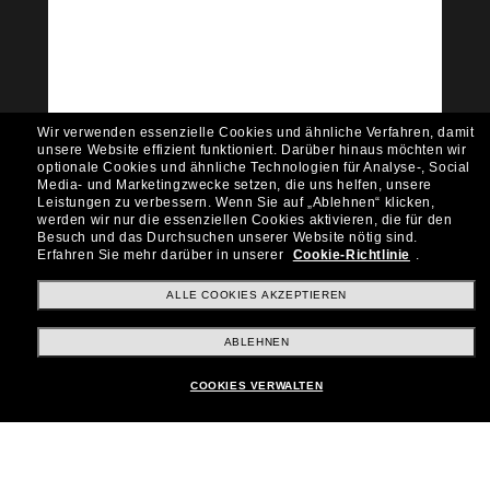
Community bei!
Möchtest du Zugang zu VIP-Events, exklusiven
Empfehlungen und Angeboten wie € 10 Rabatt*
auf deinen nächsten Einkauf? Abonniere unseren
Newsletter *Es gelten unsere AGB
Wir verwenden essenzielle Cookies und ähnliche Verfahren, damit
Subscribe!
unsere Website effizient funktioniert.
Darüber hinaus möchten wir
optionale Cookies und ähnliche Technologien für Analyse-, Social
Media- und Marketingzwecke setzen, die uns helfen, unsere
Leistungen zu verbessern.
Wenn Sie auf „Ablehnen“ klicken,
werden wir nur die essenziellen Cookies aktivieren, die für den
Besuch und das Durchsuchen unserer Website nötig sind.
Shopping online
Erfahren Sie mehr darüber in unserer
Cookie-Richtlinie
.
ALLE COOKIES AKZEPTIEREN
Brands
ABLEHNEN
COOKIES VERWALTEN
Unternehmen