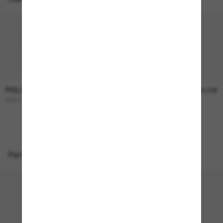
POLO RALPH LAUREN
POLO RALPH LAUREN
174,00€
165,00€
PH3137
PH4206
Perfekte Accessoires