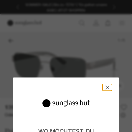
SOMMER-SALE | Bis zu -50%* | *Es gelten unsere
AGB | JETZT SHOPPEN
1
/
5
ANPROBIEREN
139,00€
Oder 3 Raten ab
0% effektiver Jahreszins mit
46,33 €
Polo Ralph Lauren
WO MÖCHTEST DU