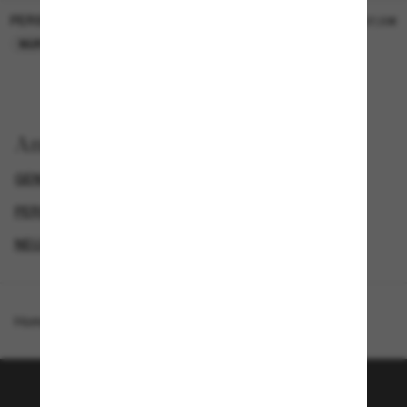
PERSOL
PERSOL
26,00€
37,00€
NUR ONLINE
NUR ONLINE
Anzeigen nach
GENDER
LUXURIÖSE SONNENBRILLEN
PERSOL HERREN SONNENBRILLEN
NEUZUGÄNGE FÜR HERREN
Homepage
/
Persol
/
PO3396S