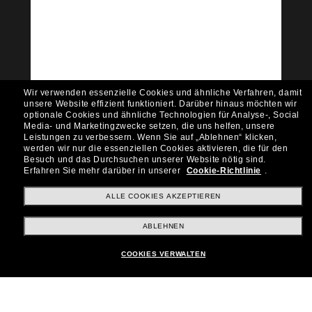
Tritt der Sunglass Hut-
Community bei!
Möchtest du Zugang zu VIP-Events, exklusiven
Empfehlungen und Angeboten wie € 10 Rabatt*
auf deinen nächsten Einkauf? Abonniere unseren
Newsletter *Es gelten unsere AGB
Wir verwenden essenzielle Cookies und ähnliche Verfahren, damit
Subscribe!
unsere Website effizient funktioniert.
Darüber hinaus möchten wir
optionale Cookies und ähnliche Technologien für Analyse-, Social
Media- und Marketingzwecke setzen, die uns helfen, unsere
Leistungen zu verbessern.
Wenn Sie auf „Ablehnen“ klicken,
werden wir nur die essenziellen Cookies aktivieren, die für den
Besuch und das Durchsuchen unserer Website nötig sind.
Shopping online
Erfahren Sie mehr darüber in unserer
Cookie-Richtlinie
.
ALLE COOKIES AKZEPTIEREN
Brands
ABLEHNEN
COOKIES VERWALTEN
Unternehmen