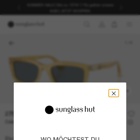
SOMMER-SALE | Bis zu -50%* | *Es gelten unsere
AGB | JETZT SHOPPEN
1
/
5
ANPROBIEREN
275,00€
Oder 3 Raten ab
0% effektiver Jahreszins mit
91,67 €
Persol
WO MÖCHTEST DU