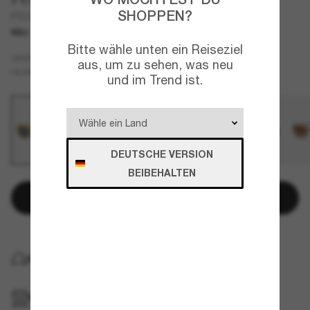
SHOPPEN?
PO3396S
NEU
Bitte wähle unten ein Reiseziel
Beige
GESTELL
aus, um zu sehen, was neu
Blau
GLÄSER
und im Trend ist.
DEUTSCHE VERSION
BEIBEHALTEN
In den Warenkorb
KOSTENLOSE LIEFERUNG NACH HAUSE
IM GESCHÄFT ABHOLEN