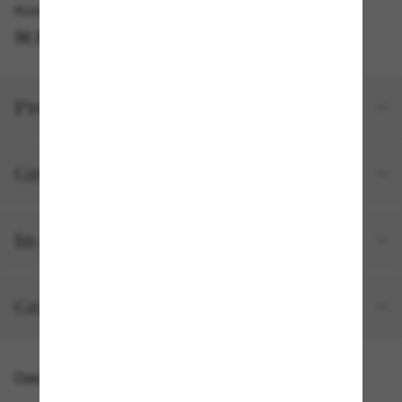
Kostenlose Abholung am selben Tag verfügbar
IM STORE FINDEN
Produktdetails
Größe und Passform
In deiner Bestellung inbegriffen
Gratisversand und -Retouren
Das könnte dir auch gefallen