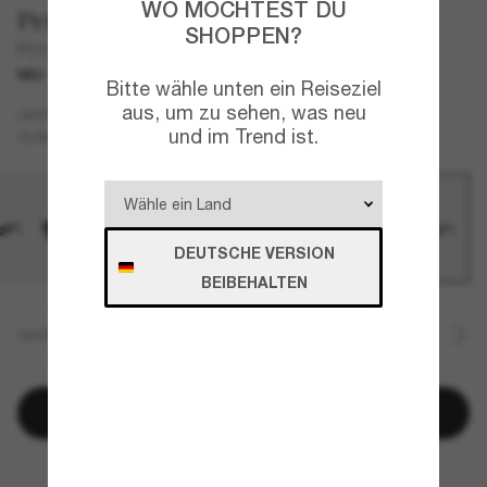
WO MÖCHTEST DU
Persol
SHOPPEN?
PO3385S - Mel
NEU
Bitte wähle unten ein Reiseziel
aus, um zu sehen, was neu
Blau
GESTELL
und im Trend ist.
Schwarz
Polarisiert
GLÄSER
DEUTSCHE VERSION
BEIBEHALTEN
GRÖSSE
In den Warenkorb