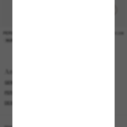
PERSOL
PERSOL
26,00€
37,00€
NUR ONLINE
NUR ONLINE
Anzeigen nach
GENDER
LUXURIÖSE SONNENBRILLEN
PERSOL HERREN SONNENBRILLEN
DESIGNER-SONNENBRILLENMARKEN
Homepage
/
Persol
/
PO3385S - Mel