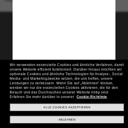
Tritt der Sunglass Hut-
Community bei!
Möchtest du Zugang zu VIP-Events, exklusiven
Empfehlungen und Angeboten wie € 10 Rabatt*
auf deinen nächsten Einkauf? Abonniere unseren
Newsletter *Es gelten unsere AGB
Wir verwenden essenzielle Cookies und ähnliche Verfahren, damit
Subscribe!
unsere Website effizient funktioniert.
Darüber hinaus möchten wir
optionale Cookies und ähnliche Technologien für Analyse-, Social
Media- und Marketingzwecke setzen, die uns helfen, unsere
Leistungen zu verbessern.
Wenn Sie auf „Ablehnen“ klicken,
werden wir nur die essenziellen Cookies aktivieren, die für den
Besuch und das Durchsuchen unserer Website nötig sind.
Shopping online
Erfahren Sie mehr darüber in unserer
Cookie-Richtlinie
.
ALLE COOKIES AKZEPTIEREN
Brands
ABLEHNEN