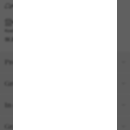
KOSTENLOSE LIEFERUNG NACH HAUSE
IM GESCHÄFT ABHOLEN
Kostenlose Abholung am selben Tag verfügbar
IM STORE FINDEN
Produktdetails
Größe und Passform
In deiner Bestellung inbegriffen
Gratisversand und -Retouren