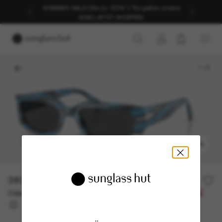
SOMMER-SALE | Bis zu -50%* | *Es gelten unsere
AGB | JETZT SHOPPEN
1
/
5
ANPROBIEREN
310,00€
Oder 3 Raten ab
0% effektiver Jahreszins mit
103,33 €