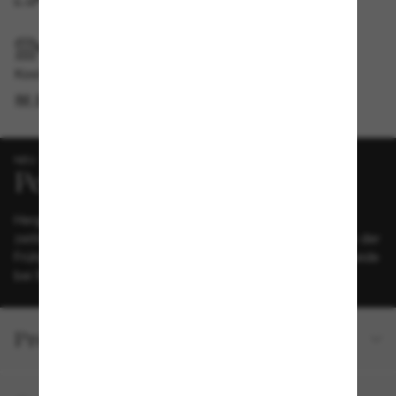
IM GESCHÄFT ABHOLEN
Kostenlose Abholung verfügbar
IM STORE FINDEN
NEU
Hergestellt und perfektioniert in Italien. Kühne Linien und
zeitlose Eleganz — entdecken Sie die neuen Persol-Ikonen der
Frühjahr/Sommer-Kollektion 2025. Loris und Vincent sind beide
bei Sunglass Hut erhältlich.
Produktdetails