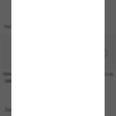
LETZTE CHANCE
Perfekte Accessoires
PERSOL
PERSOL
26,00€
37,00€
NUR ONLINE
NUR ONLINE
Anzeigen nach