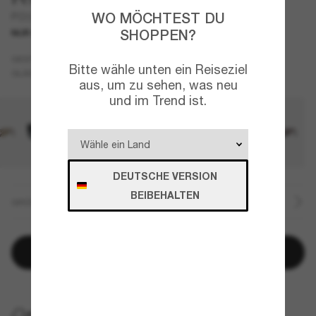
WO MÖCHTEST DU
PO3373S - Vincent
SHOPPEN?
NUR ONLINE
Braun
GESTELL
Bitte wähle unten ein Reiseziel
Blau
GLÄSER
aus, um zu sehen, was neu
und im Trend ist.
DEUTSCHE VERSION
BEIBEHALTEN
GRÖSSE
In den Warenkorb
KOSTENLOSE LIEFERUNG NACH HAUSE