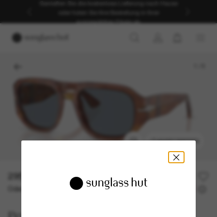
Genießen Sie die kostenlose Lieferung nach Hause
oder holen Sie Ihre Bestellung in Ihrer
ausgewählten Filiale ab.
1
/
5
ANPROBIEREN
295,00€
Oder 3 Raten ab
0% effektiver Jahreszins mit
98,33 €
Persol