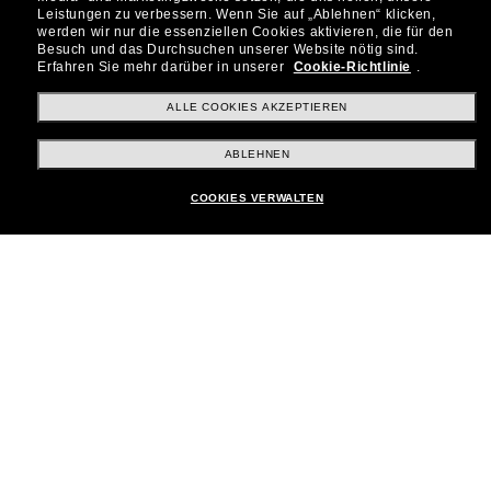
Leistungen zu verbessern.
Wenn Sie auf „Ablehnen“ klicken,
werden wir nur die essenziellen Cookies aktivieren, die für den
Besuch und das Durchsuchen unserer Website nötig sind.
Shopping online
Erfahren Sie mehr darüber in unserer
Cookie-Richtlinie
.
ALLE COOKIES AKZEPTIEREN
Brands
ABLEHNEN
COOKIES VERWALTEN
Unternehmen
Kundenservice
Payment Methods
Standort:
Deutschland